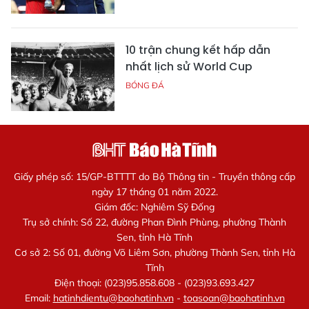
10 trận chung kết hấp dẫn
nhất lịch sử World Cup
BÓNG ĐÁ
Giấy phép số: 15/GP-BTTTT do Bộ Thông tin - Truyền thông cấp
ngày 17 tháng 01 năm 2022.
Giám đốc: Nghiêm Sỹ Đống
Trụ sở chính: Số 22, đường Phan Đình Phùng, phường Thành
Sen, tỉnh Hà Tĩnh
Cơ sở 2: Số 01, đường Võ Liêm Sơn, phường Thành Sen, tỉnh Hà
Tĩnh
Điện thoại: (023)95.858.608 - (023)93.693.427
Email:
hatinhdientu@baohatinh.vn
-
toasoan@baohatinh.vn