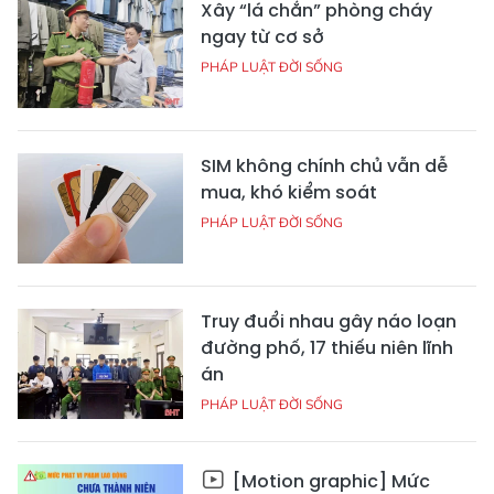
Xây “lá chắn” phòng cháy
ngay từ cơ sở
PHÁP LUẬT ĐỜI SỐNG
SIM không chính chủ vẫn dễ
mua, khó kiểm soát
PHÁP LUẬT ĐỜI SỐNG
Truy đuổi nhau gây náo loạn
đường phố, 17 thiếu niên lĩnh
án
PHÁP LUẬT ĐỜI SỐNG
[Motion graphic] Mức