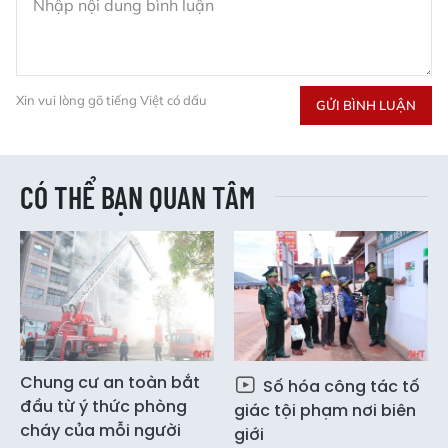
Xin vui lòng gõ tiếng Việt có dấu
GỬI BÌNH LUẬN
CÓ THỂ BẠN QUAN TÂM
Chung cư an toàn bắt
Số hóa công tác tố
đầu từ ý thức phòng
giác tội phạm nơi biên
cháy của mỗi người
giới