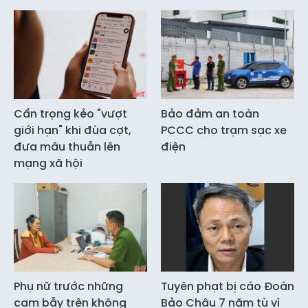
Cẩn trọng kẻo "vượt
Bảo đảm an toàn
giới hạn" khi đùa cợt,
PCCC cho trạm sạc xe
đưa mâu thuẫn lên
điện
mạng xã hội
Phụ nữ trước những
Tuyên phạt bị cáo Đoàn
cạm bẫy trên không
Bảo Châu 7 năm tù vì