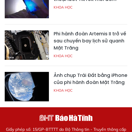
KHOA HỌC
Phi hành đoàn Artemis II trở về
sau chuyến bay lịch sử quanh
Mặt Trăng
KHOA HỌC
Ảnh chụp Trái Đất bằng iPhone
của phi hành đoàn Mặt Trăng
KHOA HỌC
Giấy phép số: 15/GP-BTTTT do Bộ Thông tin - Truyền thông cấp