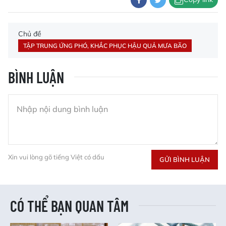
Chủ đề
TẬP TRUNG ỨNG PHÓ, KHẮC PHỤC HẬU QUẢ MƯA BÃO
BÌNH LUẬN
Xin vui lòng gõ tiếng Việt có dấu
GỬI BÌNH LUẬN
CÓ THỂ BẠN QUAN TÂM