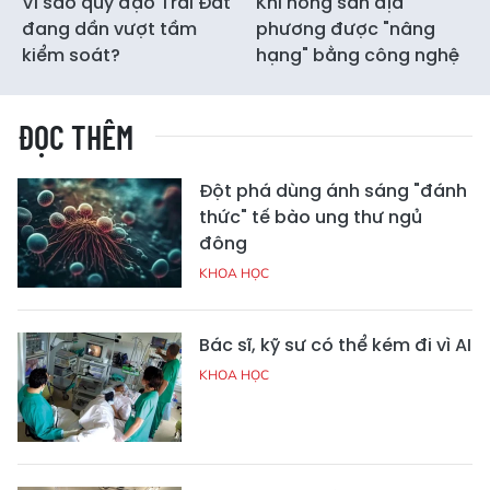
Vì sao quỹ đạo Trái Đất
Khi nông sản địa
đang dần vượt tầm
phương được "nâng
kiểm soát?
hạng" bằng công nghệ
ĐỌC THÊM
Đột phá dùng ánh sáng "đánh
thức" tế bào ung thư ngủ
đông
KHOA HỌC
Bác sĩ, kỹ sư có thể kém đi vì AI
KHOA HỌC