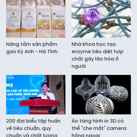
Nâng tầm sản phẩm
Nhà khoa học tạo
gạo Kỳ Anh - Hà Tĩnh
enzyme tiêu diệt hợp
chất gây lão hóa ở
người
200 đại biểu tập huấn
Áo tàng hình in 3D có
về tiêu chuẩn, quy
thể "che mắt" camera
chuẩn và chất lượng
hồng ngoại