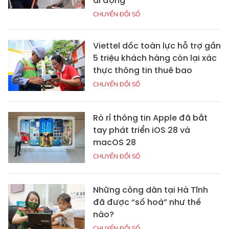
di động
CHUYỂN ĐỔI SỐ
Viettel dốc toàn lực hỗ trợ gần
5 triệu khách hàng còn lại xác
thực thông tin thuê bao
CHUYỂN ĐỔI SỐ
Rò rỉ thông tin Apple đã bắt
tay phát triển iOS 28 và
macOS 28
CHUYỂN ĐỔI SỐ
Những công dân tại Hà Tĩnh
đã được “số hoá” như thế
nào?
CHUYỂN ĐỔI SỐ