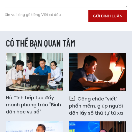
Xin vui lòng gõ tiếng Việt có dấu
GỬI BÌNH LUẬN
CÓ THỂ BẠN QUAN TÂM
Hà Tĩnh tiếp tục đẩy
Công chức "viết"
mạnh phong trào "Bình
phần mềm, giúp người
dân học vụ số"
dân lấy số thứ tự từ xa