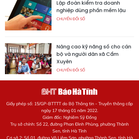
Lập đoàn kiểm tra doanh
nghiệp dùng phần mềm lậu
CHUYỂN ĐỔI SỐ
Nâng cao kỹ năng số cho cán
bộ và người dân xã Cẩm
Xuyên
CHUYỂN ĐỔI SỐ
Giấy phép số: 15/GP-BTTTT do Bộ Thông tin - Truyền thông cấp
ngày 17 tháng 01 năm 2022.
Giám đốc: Nghiêm Sỹ Đống
Trụ sở chính: Số 22, đường Phan Đình Phùng, phường Thành
Sen, tỉnh Hà Tĩnh
Cơ sở 2: Số 01, đường Võ Liêm Sơn, phường Thành Sen, tỉnh Hà