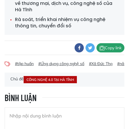
về thương mại, dịch vụ, công nghệ số của
Hà Tĩnh
Rà soát, triển khai nhiệm vụ công nghệ
thông tin, chuyển đổi số
Copy link
#tập huấn
#Ứng dụng công nghệ số
#Xã Đức Thọ
#nâng
Chủ đề
CÔNG NGHỆ 4.0 TẠI HÀ TĨNH
BÌNH LUẬN