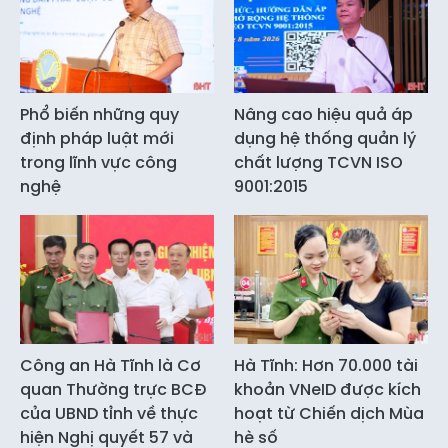
Phổ biến những quy
Nâng cao hiệu quả áp
định pháp luật mới
dụng hệ thống quản lý
trong lĩnh vực công
chất lượng TCVN ISO
nghệ
9001:2015
Công an Hà Tĩnh là Cơ
Hà Tĩnh: Hơn 70.000 tài
quan Thường trực BCĐ
khoản VNeID được kích
của UBND tỉnh về thực
hoạt từ Chiến dịch Mùa
hiện Nghị quyết 57 và
hè số