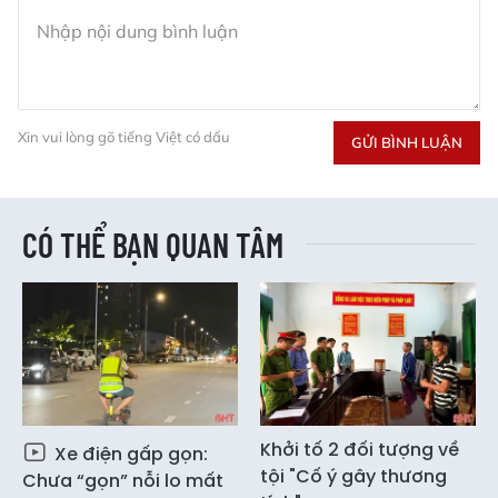
Xin vui lòng gõ tiếng Việt có dấu
GỬI BÌNH LUẬN
CÓ THỂ BẠN QUAN TÂM
Khởi tố 2 đối tượng về
Xe điện gấp gọn:
tội "Cố ý gây thương
Chưa “gọn” nỗi lo mất