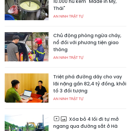
10.000 hũ kem "Made in Mỹ,
Thái"
AN NINH TRẬT TỰ
Chủ động phòng ngừa cháy,
nổ đối với phương tiện giao
thông
AN NINH TRẬT TỰ
Triệt phá đường dây cho vay
lãi nặng gần 82,4 tỷ đồng, khởi
tố 3 đối tượng
AN NINH TRẬT TỰ
Xóa bỏ 4 lối đi tự mở
ngang qua đường sắt ở Hà