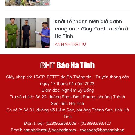
Khởi tố thanh niên giả danh
công an cưỡng đoạt tài sản ở
Hà Tĩnh
AN NINH TRẬT TỰ
Giấy phép số: 15/GP-BTTTT do Bộ Thông tin - Truyền thông cấp
ngày 17 tháng 01 năm 2022.
Giám đốc: Nghiêm Sỹ Đống
Trụ sở chính: Số 22, đường Phan Đình Phùng, phường Thành
Sen, tỉnh Hà Tĩnh
Cơ sở 2: Số 01, đường Võ Liêm Sơn, phường Thành Sen, tỉnh Hà
Tĩnh
Điện thoại: (023)95.858.608 - (023)93.693.427
Email:
hatinhdientu@baohatinh.vn
-
toasoan@baohatinh.vn