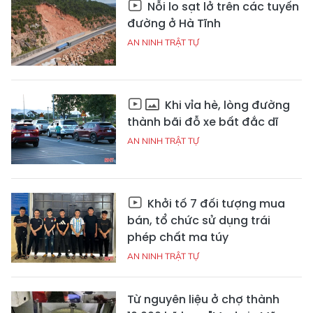
Nỗi lo sạt lở trên các tuyến
đường ở Hà Tĩnh
AN NINH TRẬT TỰ
Khi vỉa hè, lòng đường
thành bãi đỗ xe bất đắc dĩ
AN NINH TRẬT TỰ
Khởi tố 7 đối tượng mua
bán, tổ chức sử dụng trái
phép chất ma túy
AN NINH TRẬT TỰ
Từ nguyên liệu ở chợ thành