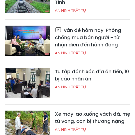
Tĩnh
AN NINH TRẬT TỰ
Vấn đề hôm nay: Phòng
chống mua bán người - từ
nhận diện đến hành động
AN NINH TRẬT TỰ
Tụ tập đánh xóc đĩa ăn tiền, 10
bị cáo nhận án
AN NINH TRẬT TỰ
Xe máy lao xuống vách đá, mẹ
tử vong, con bị thương nặng
AN NINH TRẬT TỰ