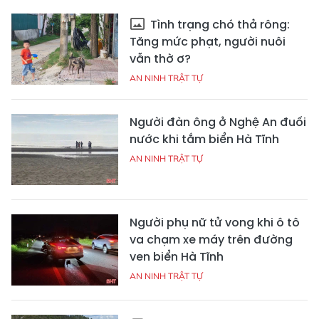
Tình trạng chó thả rông:
Tăng mức phạt, người nuôi
vẫn thờ ơ?
AN NINH TRẬT TỰ
Người đàn ông ở Nghệ An đuối
nước khi tắm biển Hà Tĩnh
AN NINH TRẬT TỰ
Người phụ nữ tử vong khi ô tô
va chạm xe máy trên đường
ven biển Hà Tĩnh
AN NINH TRẬT TỰ