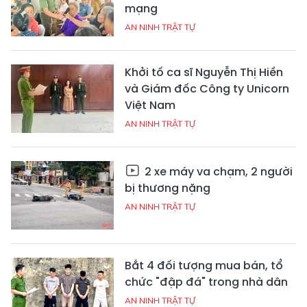
mạng
AN NINH TRẬT TỰ
Khởi tố ca sĩ Nguyễn Thị Hiền
và Giám đốc Công ty Unicorn
Việt Nam
AN NINH TRẬT TỰ
2 xe máy va chạm, 2 người
bị thương nặng
AN NINH TRẬT TỰ
Bắt 4 đối tượng mua bán, tổ
chức "đập đá" trong nhà dân
AN NINH TRẬT TỰ