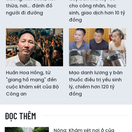
thừa, nơi... đánh đố
cho công nhân, học
người đi đường
sinh, giao dịch hơn 10 tỷ
đồng
Huấn Hoa Hồng, từ
Mạo danh lương y bán
"giang hồ mạng" đến
thuốc điều trị yếu sinh
cuộc khám xét của Bộ
lý, chiếm hơn 120 tỷ
Công an
đồng
ĐỌC THÊM
Nóng: Khám xét nơi ở của