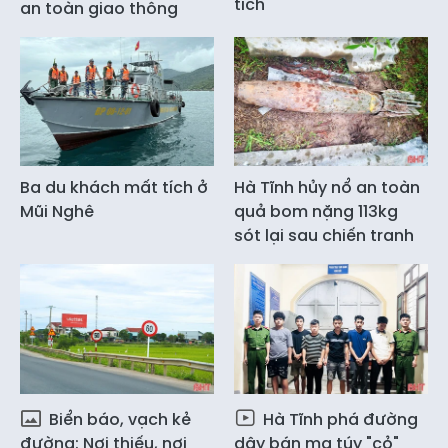
tích"
an toàn giao thông
Ba du khách mất tích ở
Hà Tĩnh hủy nổ an toàn
Mũi Nghê
quả bom nặng 113kg
sót lại sau chiến tranh
Biển báo, vạch kẻ
Hà Tĩnh phá đường
đường: Nơi thiếu, nơi
dây bán ma túy "cỏ"