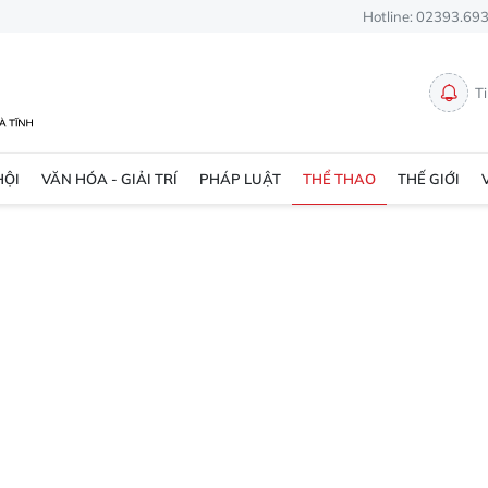
Hotline: 02393.69
T
HỘI
VĂN HÓA - GIẢI TRÍ
PHÁP LUẬT
THỂ THAO
THẾ GIỚI