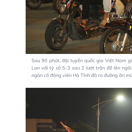
Sau 90 phút, đội tuyển quốc gia Việt Nam gi
Lan với tỷ số 5-3 sau 2 lượt trận để lên ngô
ngàn cổ động viên Hà Tĩnh đã ra đường ăn m