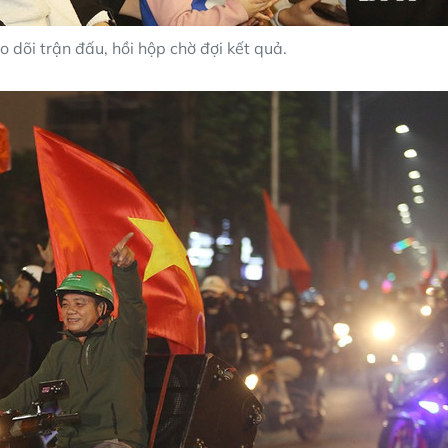
 dõi trận đấu, hồi hộp chờ đợi kết quả.