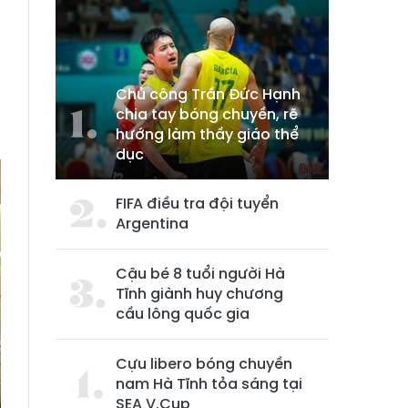
Chủ công Trần Đức Hạnh
chia tay bóng chuyền, rẽ
hướng làm thầy giáo thể
dục
FIFA điều tra đội tuyển
Argentina
Cậu bé 8 tuổi người Hà
Tĩnh giành huy chương
cầu lông quốc gia
Cựu libero bóng chuyền
nam Hà Tĩnh tỏa sáng tại
SEA V.Cup