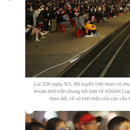
Lúc 20h ngày 5/1, đội tuyển Việt Nam có chu
khuôn khổ trận chung kết lượt về ASEAN Cup
theo dõi, cổ vũ tinh thần cho các cầu 