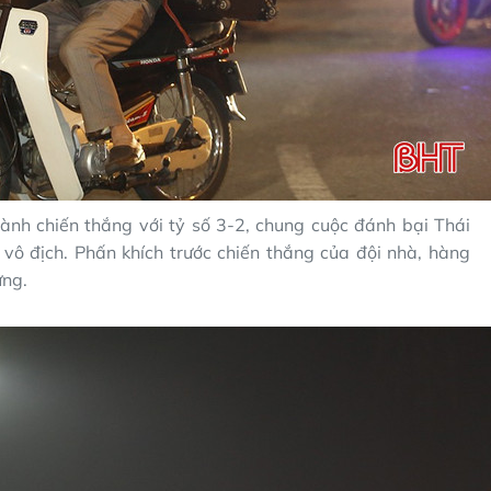
ành chiến thắng với tỷ số 3-2, chung cuộc đánh bại Thái
i vô địch. Phấn khích trước chiến thắng của đội nhà, hàng
ừng.