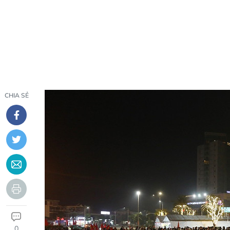
CHIA SẺ
0