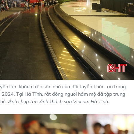
yến làm khách trên sân nhà của đội tuyển Thái Lan trong
 2024. Tại Hà Tĩnh, rất đông người hâm mộ đã tập trung
thủ.
Ảnh chụp tại sảnh khách sạn Vincom Hà Tĩnh .