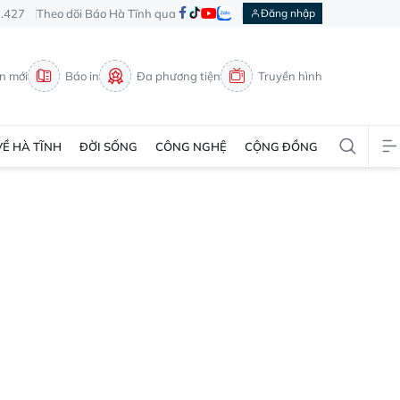
3.427
Theo dõi Báo Hà Tĩnh qua
Đăng nhập
in mới
Báo in
Đa phương tiện
Truyền hình
VỀ HÀ TĨNH
ĐỜI SỐNG
CÔNG NGHỆ
CỘNG ĐỒNG