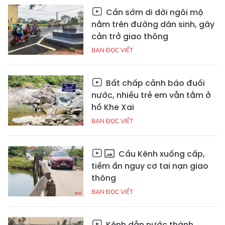
Cần sớm di dời ngôi mộ
nằm trên đường dân sinh, gây
cản trở giao thông
BẠN ĐỌC VIẾT
Bất chấp cảnh báo đuối
nước, nhiều trẻ em vẫn tắm ở
hồ Khe Xai
BẠN ĐỌC VIẾT
Cầu Kênh xuống cấp,
tiềm ẩn nguy cơ tai nạn giao
thông
BẠN ĐỌC VIẾT
Kênh dẫn nước thành