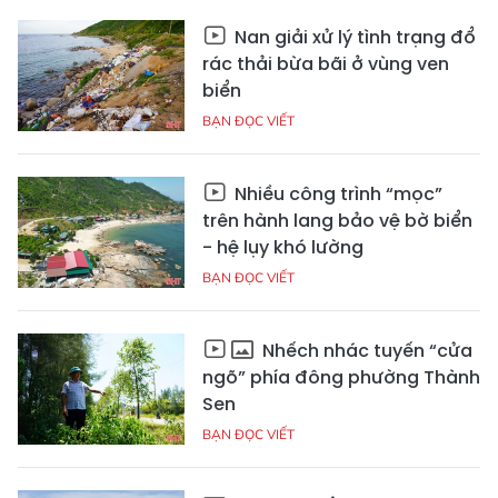
Nan giải xử lý tình trạng đổ
rác thải bừa bãi ở vùng ven
biển
BẠN ĐỌC VIẾT
Nhiều công trình “mọc”
trên hành lang bảo vệ bờ biển
- hệ lụy khó lường
BẠN ĐỌC VIẾT
Nhếch nhác tuyến “cửa
ngõ” phía đông phường Thành
Sen
BẠN ĐỌC VIẾT