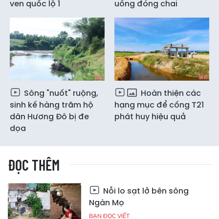
ven quốc lộ 1
uống đóng chai
Sông "nuốt" ruộng,
Hoàn thiện các
sinh kế hàng trăm hộ
hạng mục để cống T21
dân Hương Đô bị đe
phát huy hiệu quả
dọa
ĐỌC THÊM
Nỗi lo sạt lở bên sông
Ngàn Mọ
BẠN ĐỌC VIẾT