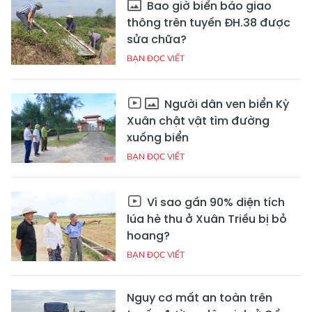
Bao giờ biển báo giao
thông trên tuyến ĐH.38 được
sửa chữa?
BẠN ĐỌC VIẾT
Người dân ven biển Kỳ
Xuân chật vật tìm đường
xuống biển
BẠN ĐỌC VIẾT
Vì sao gần 90% diện tích
lúa hè thu ở Xuân Triều bị bỏ
hoang?
BẠN ĐỌC VIẾT
Nguy cơ mất an toàn trên