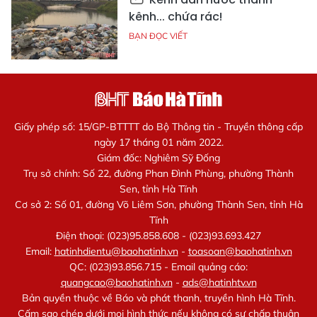
kênh... chứa rác!
BẠN ĐỌC VIẾT
Giấy phép số: 15/GP-BTTTT do Bộ Thông tin - Truyền thông cấp
ngày 17 tháng 01 năm 2022.
Giám đốc: Nghiêm Sỹ Đống
Trụ sở chính: Số 22, đường Phan Đình Phùng, phường Thành
Sen, tỉnh Hà Tĩnh
Cơ sở 2: Số 01, đường Võ Liêm Sơn, phường Thành Sen, tỉnh Hà
Tĩnh
Điện thoại: (023)95.858.608 - (023)93.693.427
Email:
hatinhdientu@baohatinh.vn
-
toasoan@baohatinh.vn
QC: (023)93.856.715 - Email quảng cáo:
quangcao@baohatinh.vn
-
ads@hatinhtv.vn
Bản quyền thuộc về Báo và phát thanh, truyền hình Hà Tĩnh.
Cấm sao chép dưới mọi hình thức nếu không có sự chấp thuận