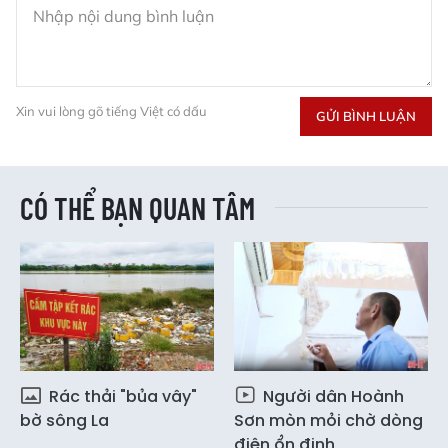
Xin vui lòng gõ tiếng Việt có dấu
GỬI BÌNH LUẬN
CÓ THỂ BẠN QUAN TÂM
Rác thải "bủa vây"
Người dân Hoành
bờ sông La
Sơn mòn mỏi chờ dòng
điện ổn định