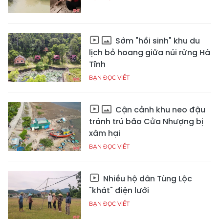
Sớm "hồi sinh" khu du
lịch bỏ hoang giữa núi rừng Hà
Tĩnh
BẠN ĐỌC VIẾT
Cận cảnh khu neo đậu
tránh trú bão Cửa Nhượng bị
xâm hại
BẠN ĐỌC VIẾT
Nhiều hộ dân Tùng Lộc
"khát" điện lưới
BẠN ĐỌC VIẾT