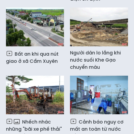
Người dân lo lắng khi
Bất an khi qua nút
nước suối Khe Gạo
giao ở xã Cẩm Xuyên
chuyển màu
Nhếch nhác
Cảnh báo nguy cơ
những "bãi xe phế thải"
mất an toàn từ nước