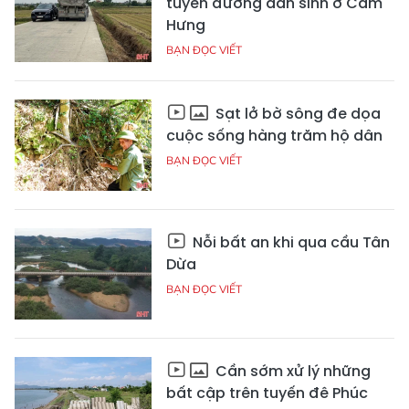
tuyến đường dân sinh ở Cẩm
Hưng
BẠN ĐỌC VIẾT
Sạt lở bờ sông đe dọa
cuộc sống hàng trăm hộ dân
BẠN ĐỌC VIẾT
Nỗi bất an khi qua cầu Tân
Dừa
BẠN ĐỌC VIẾT
Cần sớm xử lý những
bất cập trên tuyến đê Phúc