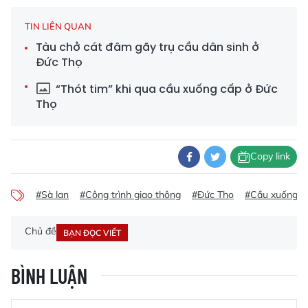
TIN LIÊN QUAN
Tàu chở cát đâm gãy trụ cầu dân sinh ở
Đức Thọ
“Thót tim” khi qua cầu xuống cấp ở Đức
Thọ
Copy link
#Sà lan
#Công trình giao thông
#Đức Thọ
#Cầu xuống c
Chủ đề
BẠN ĐỌC VIẾT
BÌNH LUẬN