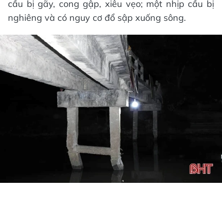
cầu bị gãy, cong gập, xiêu vẹo; một nhịp cầu bị
nghiêng và có nguy cơ đổ sập xuống sông.