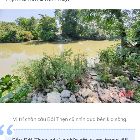
Vị trí chân cầu Bải Thẹn cũ nhìn qua bên kia sông.