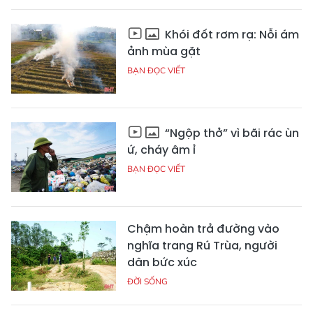
Khói đốt rơm rạ: Nỗi ám
ảnh mùa gặt
BẠN ĐỌC VIẾT
“Ngộp thở” vì bãi rác ùn
ứ, cháy âm ỉ
BẠN ĐỌC VIẾT
Chậm hoàn trả đường vào
nghĩa trang Rú Trùa, người
dân bức xúc
ĐỜI SỐNG