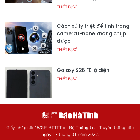
THIẾT BỊ SỐ
Cách xử lý triệt để tình trạng
camera iPhone không chụp
được
THIẾT BỊ SỐ
Galaxy S26 FE lộ diện
THIẾT BỊ SỐ
Giấy phép số: 15/GP-BTTTT do Bộ Thông tin - Truyền thông cấp
ngày 17 tháng 01 năm 2022.