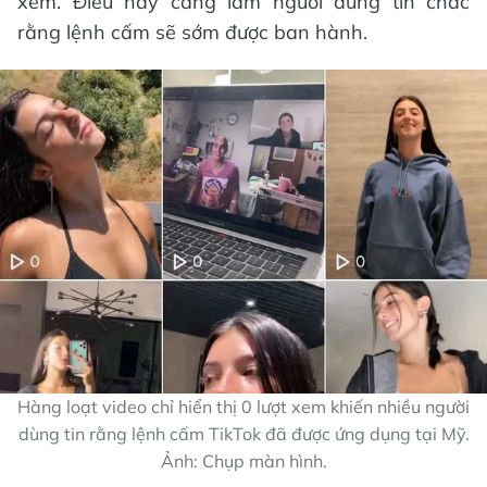
xem. Điều này càng làm người dùng tin chắc
rằng lệnh cấm sẽ sớm được ban hành.
Hàng loạt video chỉ hiển thị 0 lượt xem khiến nhiều người
dùng tin rằng lệnh cấm TikTok đã được ứng dụng tại Mỹ.
Ảnh: Chụp màn hình.