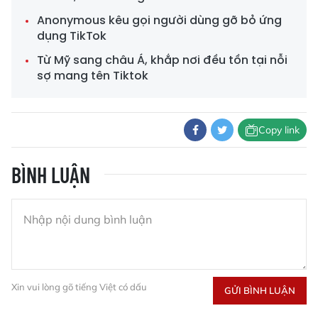
Anonymous kêu gọi người dùng gỡ bỏ ứng
dụng TikTok
Từ Mỹ sang châu Á, khắp nơi đều tồn tại nỗi
sợ mang tên Tiktok
Copy link
BÌNH LUẬN
Xin vui lòng gõ tiếng Việt có dấu
GỬI BÌNH LUẬN