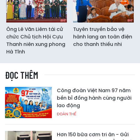
Ông Lê Văn Liêm tái cử
Tuyên truyền bảo vệ
chức Chủ tịch Hội Cựu
hành lang an toàn điện
Thanh niên xung phong
cho thanh thiếu nhi
Hà Tĩnh
ĐỌC THÊM
Công đoàn Việt Nam 97 năm
bền bỉ đồng hành cùng người
lao động
ĐOÀN THỂ
Hơn 150 bữa cơm tri ân - Gửi