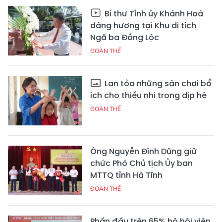
Bí thư Tỉnh ủy Khánh Hoà
dâng hương tại Khu di tích
Ngã ba Đồng Lộc
ĐOÀN THỂ
Lan tỏa những sân chơi bổ
ích cho thiếu nhi trong dịp hè
ĐOÀN THỂ
Ông Nguyễn Đình Dũng giữ
chức Phó Chủ tịch Ủy ban
MTTQ tỉnh Hà Tĩnh
ĐOÀN THỂ
Phấn đấu trên 65% hộ hội viên