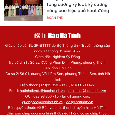
tăng cường kỷ luật, kỷ cương,
nâng cao hiệu quả hoạt động
ĐOÀN THỂ
Giấy phép số: 15/GP-BTTTT do Bộ Thông tin - Truyền thông cấp
ngày 17 tháng 01 năm 2022.
Giám đốc: Nghiêm Sỹ Đống
Trụ sở chính: Số 22, đường Phan Đình Phùng, phường Thành
Sen, tỉnh Hà Tĩnh
Cơ sở 2: Số 01, đường Võ Liêm Sơn, phường Thành Sen, tỉnh Hà
Tĩnh
Điện thoại: (023)95.858.608 - (023)93.693.427
Email:
hatinhdientu@baohatinh.vn
-
toasoan@baohatinh.vn
QC: (023)93.856.715 - Email quảng cáo:
quangcao@baohatinh.vn
-
ads@hatinhtv.vn
Bản quyền thuộc về Báo và phát thanh, truyền hình Hà Tĩnh.
Cấm sao chép dưới mọi hình thức nếu không có sự chấp thuận