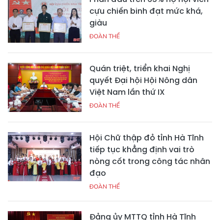
cựu chiến binh đạt mức khá,
giàu
ĐOÀN THỂ
Quán triệt, triển khai Nghị
quyết Đại hội Hội Nông dân
Việt Nam lần thứ IX
ĐOÀN THỂ
Hội Chữ thập đỏ tỉnh Hà Tĩnh
tiếp tục khẳng định vai trò
nòng cốt trong công tác nhân
đạo
ĐOÀN THỂ
Đảng ủy MTTQ tỉnh Hà Tĩnh