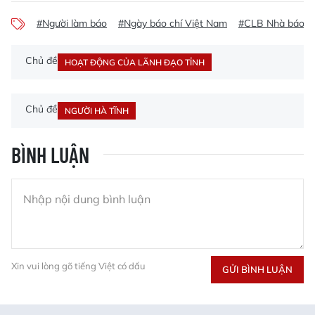
#Người làm báo
#Ngày báo chí Việt Nam
#CLB Nhà báo n
Chủ đề
HOẠT ĐỘNG CỦA LÃNH ĐẠO TỈNH
Chủ đề
NGƯỜI HÀ TĨNH
BÌNH LUẬN
Xin vui lòng gõ tiếng Việt có dấu
GỬI BÌNH LUẬN