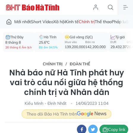
Mới nhất
Short Video
Xã hội
Kinh tế
Chính trị
Thể thao
Pháp luật
V
Thứ Bảy
Hà Tĩnh
Giá vàng (SJC)
Tỷ giá
8 tháng 8
25.6°C
Mua vào
Bán ra
EUR
USD
139,200,000
142,200,000
29,432.37
26,
26 tháng 6 Âm lịch
Độ ẩm 94.5%
CHÍNH TRỊ
ĐOÀN THỂ
Nhà báo nữ Hà Tĩnh phát huy
vai trò cầu nối giữa hệ thống
chính trị và Nhân dân
Kiều Minh - Đình Nhất
14/06/2023 11:04
Theo dõi Báo Hà Tĩnh trên
Copy link