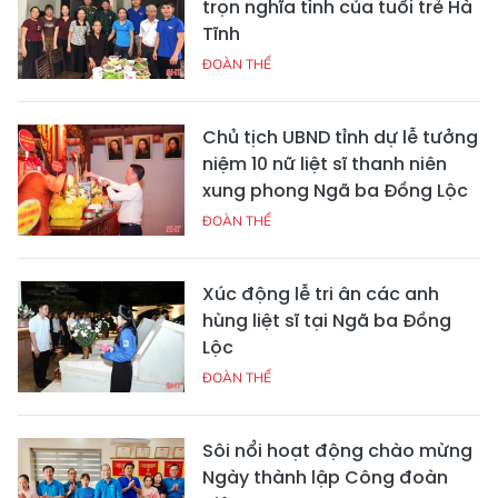
trọn nghĩa tình của tuổi trẻ Hà
Tĩnh
ĐOÀN THỂ
Chủ tịch UBND tỉnh dự lễ tưởng
niệm 10 nữ liệt sĩ thanh niên
xung phong Ngã ba Đồng Lộc
ĐOÀN THỂ
Xúc động lễ tri ân các anh
hùng liệt sĩ tại Ngã ba Đồng
Lộc
ĐOÀN THỂ
Sôi nổi hoạt động chào mừng
Ngày thành lập Công đoàn