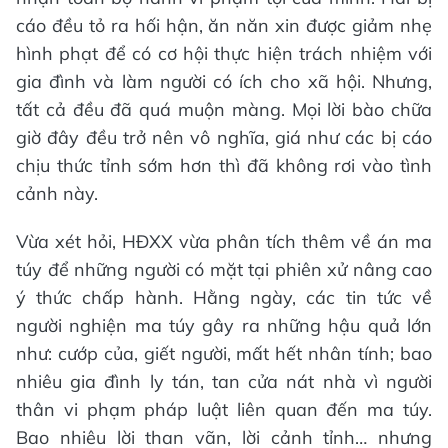
cáo đều tỏ ra hối hận, ăn năn xin được giảm nhẹ
hình phạt để có cơ hội thực hiện trách nhiệm với
gia đình và làm người có ích cho xã hội. Nhưng,
tất cả đều đã quá muộn màng. Mọi lời bào chữa
giờ đây đều trở nên vô nghĩa, giá như các bị cáo
chịu thức tỉnh sớm hơn thì đã không rơi vào tình
cảnh này.
Vừa xét hỏi, HĐXX vừa phân tích thêm về án ma
túy để những người có mặt tại phiên xử nâng cao
ý thức chấp hành. Hằng ngày, các tin tức về
người nghiện ma túy gây ra những hậu quả lớn
như: cướp của, giết người, mất hết nhân tính; bao
nhiêu gia đình ly tán, tan cửa nát nhà vì người
thân vi phạm pháp luật liên quan đến ma túy.
Bao nhiêu lời than vãn, lời cảnh tỉnh… nhưng