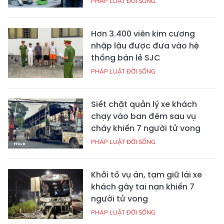
PHÁP LUẬT ĐỜI SỐNG
Hơn 3.400 viên kim cương
nhập lậu được đưa vào hệ
thống bán lẻ SJC
PHÁP LUẬT ĐỜI SỐNG
Siết chặt quản lý xe khách
chạy vào ban đêm sau vụ
cháy khiến 7 người tử vong
PHÁP LUẬT ĐỜI SỐNG
Khởi tố vụ án, tạm giữ lái xe
khách gây tai nạn khiến 7
người tử vong
PHÁP LUẬT ĐỜI SỐNG