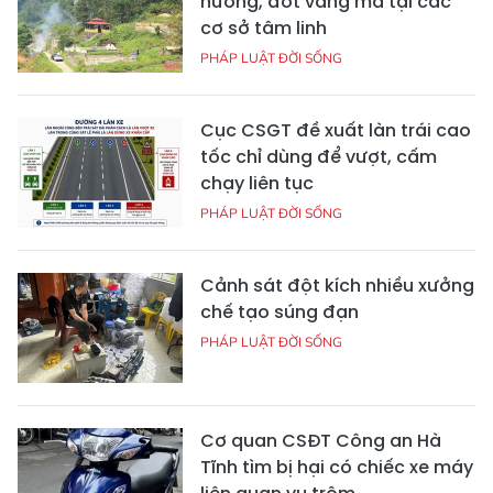
hương, đốt vàng mã tại các
cơ sở tâm linh
PHÁP LUẬT ĐỜI SỐNG
Cục CSGT đề xuất làn trái cao
tốc chỉ dùng để vượt, cấm
chạy liên tục
PHÁP LUẬT ĐỜI SỐNG
Cảnh sát đột kích nhiều xưởng
chế tạo súng đạn
PHÁP LUẬT ĐỜI SỐNG
Cơ quan CSĐT Công an Hà
Tĩnh tìm bị hại có chiếc xe máy