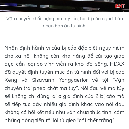
Vận chuyển khối lượng ma tuý lớn, hai bị cáo người Lào
nhận bản án tử hình.
Nhận định hành vi của bị cáo đặc biệt nguy hiểm
cho xã hội, không còn khả năng để cải tạo giáo
dục, cần loại bỏ vĩnh viễn ra khỏi đời sống, HĐXX
đã quyết định tuyên mức án tử hình đối với bị cáo
Xeng và Sisavanh Yongyaerlor về tội “Vận
chuyển trái phép chất ma túy”. Nỗi đau về ma túy
sẽ không chỉ dừng lại ở gia đình của 2 bị cáo mà
sẽ tiếp tục đẩy nhiều gia đình khác vào nỗi đau
không có hồi kết nếu như vẫn chưa thức tỉnh, cầm
những đồng tiền tội lỗi từ gieo “cái chết trắng”.