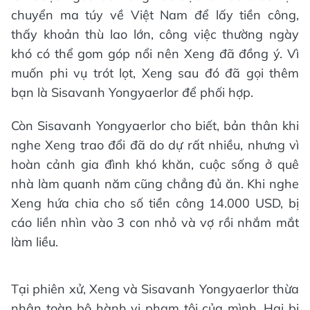
chuyển ma túy về Việt Nam để lấy tiền công,
thấy khoản thù lao lớn, công việc thường ngày
khó có thể gom góp nổi nên Xeng đã đồng ý. Vì
muốn phi vụ trót lọt, Xeng sau đó đã gọi thêm
bạn là Sisavanh Yongyaerlor để phối hợp.
Còn Sisavanh Yongyaerlor cho biết, bản thân khi
nghe Xeng trao đổi đã do dự rất nhiều, nhưng vì
hoàn cảnh gia đình khó khăn, cuộc sống ở quê
nhà làm quanh năm cũng chẳng đủ ăn. Khi nghe
Xeng hứa chia cho số tiền công 14.000 USD, bị
cáo liền nhìn vào 3 con nhỏ và vợ rồi nhắm mắt
làm liều.
Tại phiên xử, Xeng và Sisavanh Yongyaerlor thừa
nhận toàn bộ hành vi phạm tội của mình. Hai bị