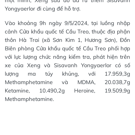
một mình, Xeng sau đó đã rủ thêm Sisavanh
Yongyaerlor đi cùng để hỗ trợ.
Vào khoảng 9h ngày 9/5/2024, tại luồng nhập
cảnh Cửa khẩu quốc tế Cầu Treo, thuộc địa phận
thôn Hà Trai (xã Sơn Kim 1, Hương Sơn), Đồn
Biên phòng Cửa khẩu quốc tế Cầu Treo phối hợp
với lực lượng chức năng kiểm tra, phát hiện trên
xe của Xeng và Sisavanh Yongyaerlor có số
lượng ma túy khủng, với 17.959,3g
Methamphetamine và MDMA, 20.038,7g
Ketamine, 10.490,2g Heroine, 19.509,9g
Methamphetamine.