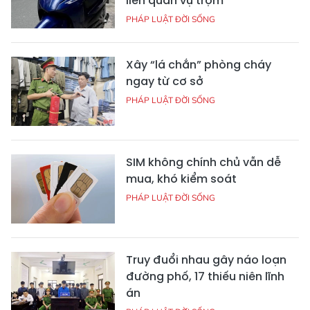
liên quan vụ trộm
PHÁP LUẬT ĐỜI SỐNG
Xây “lá chắn” phòng cháy
ngay từ cơ sở
PHÁP LUẬT ĐỜI SỐNG
SIM không chính chủ vẫn dễ
mua, khó kiểm soát
PHÁP LUẬT ĐỜI SỐNG
Truy đuổi nhau gây náo loạn
đường phố, 17 thiếu niên lĩnh
án