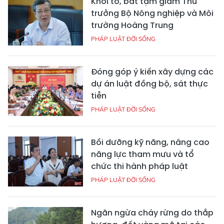
Khởi tố, bắt tạm giam Thứ
trưởng Bộ Nông nghiệp và Môi
trường Hoàng Trung
PHÁP LUẬT ĐỜI SỐNG
Đóng góp ý kiến xây dựng các
dự án luật đồng bộ, sát thực
tiễn
PHÁP LUẬT ĐỜI SỐNG
Bồi dưỡng kỹ năng, nâng cao
năng lực tham mưu và tổ
chức thi hành pháp luật
PHÁP LUẬT ĐỜI SỐNG
Ngăn ngừa cháy rừng do thắp