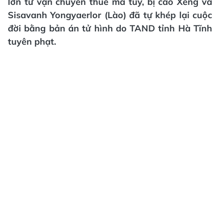
lớn từ vận chuyển thuê ma túy, bị cáo Xeng và
Sisavanh Yongyaerlor (Lào) đã tự khép lại cuộc
đời bằng bản án tử hình do TAND tỉnh Hà Tĩnh
tuyên phạt.