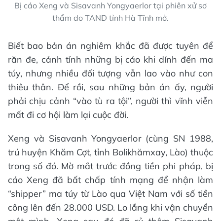
Bị cáo Xeng và Sisavanh Yongyaerlor tại phiên xử sơ
thẩm do TAND tỉnh Hà Tĩnh mở.
Biết bao bản án nghiêm khắc đã được tuyên để
răn đe, cảnh tỉnh những bị cáo khi dính đến ma
túy, nhưng nhiều đối tượng vẫn lao vào như con
thiêu thân. Để rồi, sau những bản án ấy, người
phải chịu cảnh “vào tù ra tội”, người thì vĩnh viễn
mất đi cơ hội làm lại cuộc đời.
Xeng và Sisavanh Yongyaerlor (cùng SN 1988,
trú huyện Khăm Cợt, tỉnh Bolikhămxay, Lào) thuộc
trong số đó. Mờ mắt trước đồng tiền phi pháp, bị
cáo Xeng đã bất chấp tính mạng để nhận làm
“shipper” ma túy từ Lào qua Việt Nam với số tiền
công lên đến 28.000 USD. Lo lắng khi vận chuyển