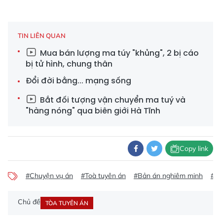
TIN LIÊN QUAN
Mua bán lượng ma túy "khủng", 2 bị cáo
bị tử hình, chung thân
Đổi đời bằng... mạng sống
Bắt đối tượng vận chuyển ma tuý và
"hàng nóng" qua biên giới Hà Tĩnh
Copy link
#Chuyện vụ án
#Toà tuyên án
#Bản án nghiêm minh
#Án
Chủ đề
TÒA TUYÊN ÁN