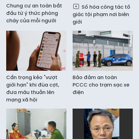
Chung cư an toàn bắt
Số hóa công tác tố
đầu từ ý thức phòng
giác tội phạm nơi biên
cháy của mỗi người
giới
Cẩn trọng kẻo "vượt
Bảo đảm an toàn
giới hạn" khi đùa cợt,
PCCC cho trạm sạc xe
đưa mâu thuẫn lên
điện
mạng xã hội