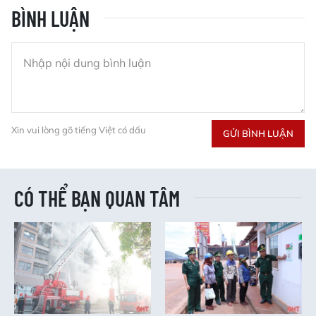
BÌNH LUẬN
Xin vui lòng gõ tiếng Việt có dấu
GỬI BÌNH LUẬN
CÓ THỂ BẠN QUAN TÂM