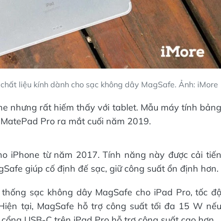
 chất liệu kính dành cho sạc không dây MagSafe. Ảnh: iMore
e nhưng rất hiếm thấy với tablet. Mẫu máy tính bản
i MatePad Pro ra mắt cuối năm 2019.
ho iPhone từ năm 2017. Tính năng này được cải tiế
fe giúp cố định đế sạc, giữ công suất ổn định hơn.
thống sạc không dây MagSafe cho iPad Pro, tốc đ
iện tại, MagSafe hỗ trợ công suất tối đa 15 W nế
 cổng USB-C trên iPad Pro hỗ trợ công suất cao hơn.