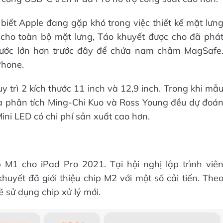
iết Apple đang gặp khó trong việc thiết kế mặt lưn
h cho toàn bộ mặt lưng, Táo khuyết được cho đã phá
 thước lớn hơn trước đây để chứa nam châm MagSafe
Phone.
 trì 2 kích thước 11 inch và 12,9 inch. Trong khi mẫ
à phân tích Ming-Chi Kuo và Ross Young đều dự đoá
ini LED có chi phí sản xuất cao hơn.
 M1 cho iPad Pro 2021. Tại hội nghị lập trình viê
yết đã giới thiệu chip M2 với một số cải tiến. The
 sử dụng chip xử lý mới.