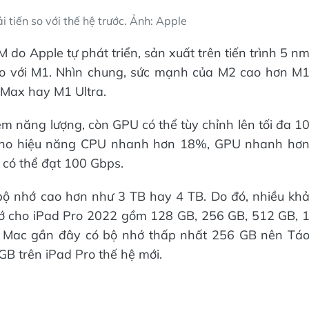
i tiến so với thế hệ trước. Ảnh: Apple
 do Apple tự phát triển, sản xuất trên tiến trình 5 n
so với M1. Nhìn chung, sức mạnh của M2 cao hơn M
 Max hay M1 Ultra.
m năng lượng, còn GPU có thể tùy chỉnh lên tối đa 1
 cho hiệu năng CPU nhanh hơn 18%, GPU nhanh hơ
có thể đạt 100 Gbps.
 bộ nhớ cao hơn như 3 TB hay 4 TB. Do đó, nhiều kh
hớ cho iPad Pro 2022 gồm 128 GB, 256 GB, 512 GB, 
h Mac gần đây có bộ nhớ thấp nhất 256 GB nên Tá
GB trên iPad Pro thế hệ mới.