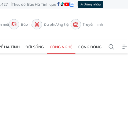
3.427
Theo dõi Báo Hà Tĩnh qua
Đăng nhập
in mới
Báo in
Đa phương tiện
Truyền hình
VỀ HÀ TĨNH
ĐỜI SỐNG
CÔNG NGHỆ
CỘNG ĐỒNG