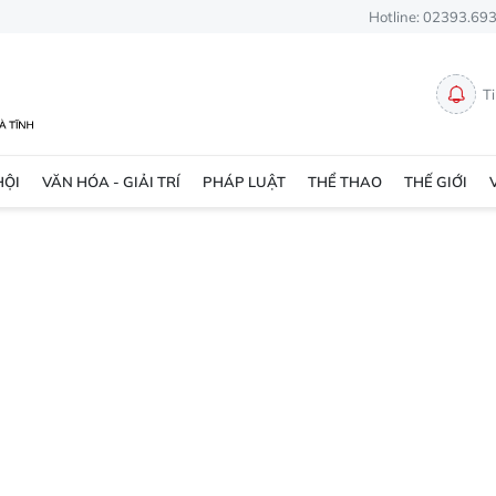
Hotline: 02393.69
T
HỘI
VĂN HÓA - GIẢI TRÍ
PHÁP LUẬT
THỂ THAO
THẾ GIỚI