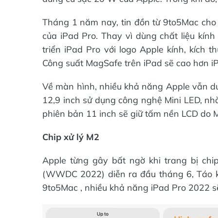
Tháng 1 năm nay, tin đồn từ 9to5Mac cho b
của iPad Pro. Thay vì dùng chất liệu kín
triển iPad Pro với logo Apple kính, kích
Công suất MagSafe trên iPad sẽ cao hơn i
Về màn hình, nhiều khả năng Apple vẫn duy
12,9 inch sử dụng công nghệ Mini LED, nh
phiên bản 11 inch sẽ giữ tấm nền LCD do M
Chip xử lý M2
Apple từng gây bất ngờ khi trang bị chip
(WWDC 2022) diễn ra đầu tháng 6, Táo khu
9to5Mac , nhiều khả năng iPad Pro 2022 sẽ