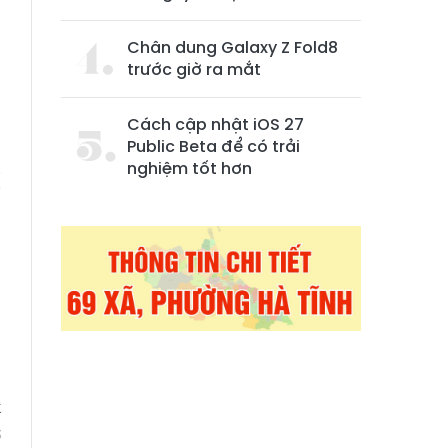
Chân dung Galaxy Z Fold8
trước giờ ra mắt
Cách cập nhật iOS 27
Public Beta để có trải
ệ
nghiệm tốt hơn
ị
g
,
k
ợ