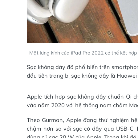
Mặt lưng kính của iPad Pro 2022 có thể kết hợp
Sạc không dây đã phổ biến trên smartphon
đầu tiên trang bị sạc không dây là Huawe
Apple tích hợp sạc không dây chuẩn Qi c
vào năm 2020 với hệ thống nam châm MagSa
Theo Gurman, Apple đang thử nghiệm hệ 
chậm hơn so với sạc có dây qua USB-C. H
dùng củ sạc 20 W của Apple. Trong khi đó,