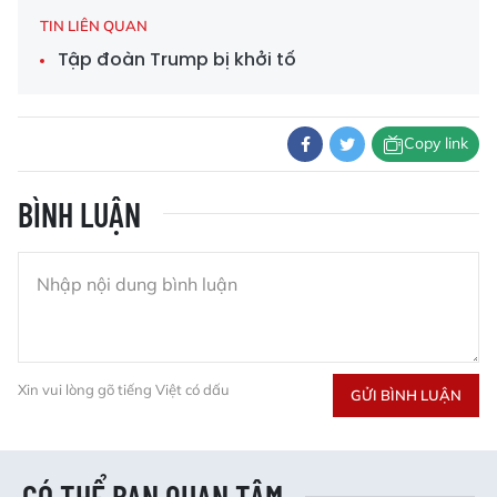
TIN LIÊN QUAN
Tập đoàn Trump bị khởi tố
Copy link
BÌNH LUẬN
Xin vui lòng gõ tiếng Việt có dấu
GỬI BÌNH LUẬN
CÓ THỂ BẠN QUAN TÂM