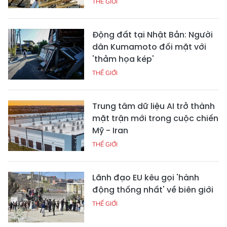
THẾ GIỚI
Động đất tại Nhật Bản: Người
dân Kumamoto đối mặt với
'thảm họa kép'
THẾ GIỚI
Trung tâm dữ liệu AI trở thành
mặt trận mới trong cuộc chiến
Mỹ - Iran
THẾ GIỚI
Lãnh đạo EU kêu gọi 'hành
động thống nhất' về biên giới
THẾ GIỚI