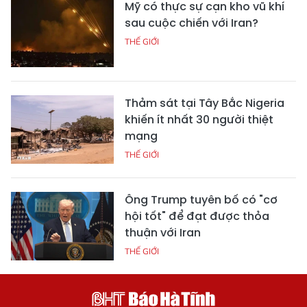
Mỹ có thực sự cạn kho vũ khí
sau cuộc chiến với Iran?
THẾ GIỚI
Thảm sát tại Tây Bắc Nigeria
khiến ít nhất 30 người thiệt
mạng
THẾ GIỚI
Ông Trump tuyên bố có "cơ
hội tốt" để đạt được thỏa
thuận với Iran
THẾ GIỚI