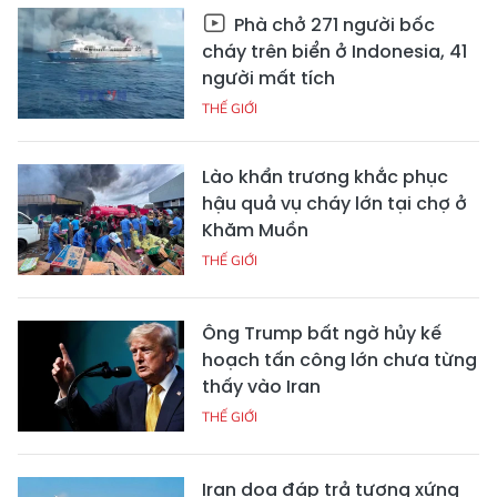
Phà chở 271 người bốc
cháy trên biển ở Indonesia, 41
người mất tích
THẾ GIỚI
Lào khẩn trương khắc phục
hậu quả vụ cháy lớn tại chợ ở
Khăm Muồn
THẾ GIỚI
Ông Trump bất ngờ hủy kế
hoạch tấn công lớn chưa từng
thấy vào Iran
THẾ GIỚI
Iran dọa đáp trả tương xứng