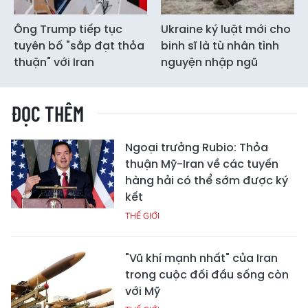
Ông Trump tiếp tục
Ukraine ký luật mới cho
tuyên bố "sắp đạt thỏa
binh sĩ là tù nhân tình
thuận" với Iran
nguyện nhập ngũ
ĐỌC THÊM
Ngoại trưởng Rubio: Thỏa
thuận Mỹ-Iran về các tuyến
hàng hải có thể sớm được ký
kết
THẾ GIỚI
"Vũ khí mạnh nhất" của Iran
trong cuộc đối đầu sống còn
với Mỹ