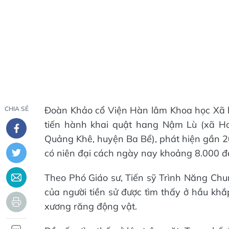
Đoàn Khảo cổ Viện Hàn lâm Khoa học Xã h
CHIA SẺ
tiến hành khai quật hang Nậm Lù (xã 
Quảng Khê, huyện Ba Bể), phát hiện gần 20
có niên đại cách ngày nay khoảng 8.000 
Theo Phó Giáo sư, Tiến sỹ Trình Năng Chu
của người tiền sử được tìm thấy ở hầu khắ
xương răng động vật.