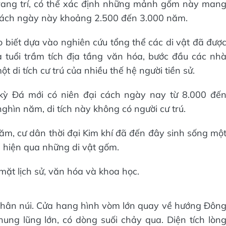
trang trí, có thể xác định những mảnh gốm này man
 cách ngày này khoảng 2.500 đến 3.000 năm.
 biết dựa vào nghiên cứu tổng thể các di vật đã đượ
à tuổi trầm tích địa tầng văn hóa, bước đầu các nh
di tích cư trú của nhiều thế hệ người tiền sử.
kỳ Đá mới có niên đại cách ngày nay từ 8.000 đế
ghìn năm, di tích này không có người cư trú.
m, cư dân thời đại Kim khí đã đến đây sinh sống mộ
hể hiện qua những di vật gốm.
mặt lịch sử, văn hóa và khoa học.
hân núi. Cửa hang hình vòm lớn quay về hướng Đôn
ung lũng lớn, có dòng suối chảy qua. Diện tích lòn