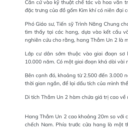
Căn cứ vào kỹ thuật chế tác và hoa văn 
đặc trưng của đồ gốm Kim khí có niên đại
Phó Giáo sư, Tiến sỹ Trình Năng Chung cho
tìm thấy tại các hang, dựa vào kết cấu v
nghiên cứu cho rằng, hang Thẳm Un 2 là một 
Lớp cư dân sớm thuộc vào giai đoạn sơ 
10.000 năm. Có một giai đoạn khá dài vài n
Bên cạnh đó, khoảng từ 2.500 đến 3.000 nă
thời gian ngắn, để lại dấu tích của mình t
Di tích Thẳm Un 2 hàm chứa giá trị cao về 
Hang Thẳm Un 2 cao khoảng 20m so với c
chếch Nam. Phía trước cửa hang là một th