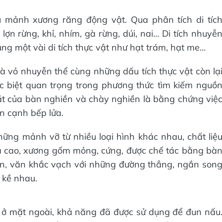
 mảnh xương răng động vật. Qua phân tích di tíc
ợn rừng, khỉ, nhím, gà rừng, dúi, nai… Di tích nhuyễ
cùng một vài di tích thực vật như hạt trám, hạt me...
à vỏ nhuyễn thể cùng những dấu tích thực vật còn lạ
ặc biệt quan trọng trong phương thức tìm kiếm nguồ
mặt của bàn nghiền và chày nghiền là bằng chứng việ
n cạnh bếp lửa.
ững mảnh vỡ từ nhiều loại hình khác nhau, chất liệ
á cao, xương gốm mỏng, cứng, được chế tác bằng bà
mịn, văn khắc vạch với những đường thẳng, ngắn son
 kề nhau.
ở mặt ngoài, khả năng đã được sử dụng để đun nấu