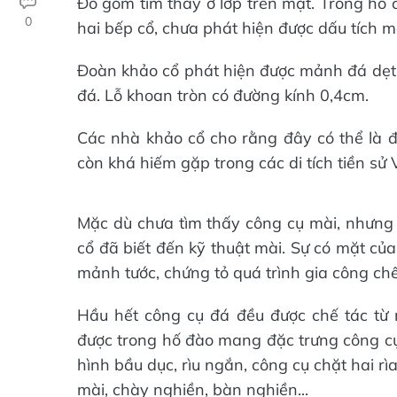
Đồ gốm tìm thấy ở lớp trên mặt. Trong hố 
0
hai bếp cổ, chưa phát hiện được dấu tích m
Đoàn khảo cổ phát hiện được mảnh đá dẹt
đá. Lỗ khoan tròn có đường kính 0,4cm.
Các nhà khảo cổ cho rằng đây có thể là đồ
còn khá hiếm gặp trong các di tích tiền sử 
Mặc dù chưa tìm thấy công cụ mài, nhưng 
cổ đã biết đến kỹ thuật mài. Sự có mặt của
mảnh tước, chứng tỏ quá trình gia công chế
Hầu hết công cụ đá đều được chế tác từ n
được trong hố đào mang đặc trưng công cụ
hình bầu dục, rìu ngắn, công cụ chặt hai rì
mài, chày nghiền, bàn nghiền...