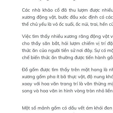
Các nhà khảo cổ đã thu lượm được nhiều
xương động vật, bước đầu xác định có các l
thể chủ yếu là vỏ ốc suối, ốc núi, trai, hến 
Việc tìm thấy nhiều xương răng động vật v
cho thấy săn bắt, hái lượm chiếm vị trí đ
thức ăn của người tiền sử nơi đây. Sự có 
chế biến thức ăn thường được tiến hành gầ
Đồ gốm được tìm thấy trên mặt hang là nh
xương gốm pha ít bã thực vật, độ nung kh
xoay với hoa văn trang trí là văn thừng 
song và hoa văn in hình vòng tròn nhỏ liền
Một số mảnh gốm có dấu vết ám khói đen 