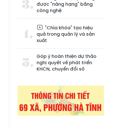
được "nâng hạng" bằng
công nghệ
"Chìa khóa" tạo hiệu
quả trong quản lý và sản
xuất
Góp ý hoàn thiện dự thảo
a
nghị quyết về phát triển
KHCN, chuyển đổi số
ã
,
h
à