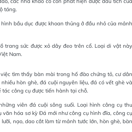
đào, các nhà khảo cổ còn phát hiện được dấu tích củ
ộ táng.
 hình bầu dục được khoan thủng ở đầu nhỏ của mản
 trang sức được xỏ dây đeo trên cổ. Loại di vật nà
Việt Nam.
việc tìm thấy bàn mài trong hố đào chứng tỏ, cư dâ
 nhiều hòn ghè, đá cuội nguyên liệu, đá có vết ghè v
 tác công cụ được tiến hành tại chỗ.
hững viên đá cuội sông suối. Loại hình công cụ th
 văn hóa sơ kỳ Đá mới như công cụ hình đĩa, công c
a lưỡi, nạo, dao cắt làm từ mảnh tước lớn, hòn ghè, bà