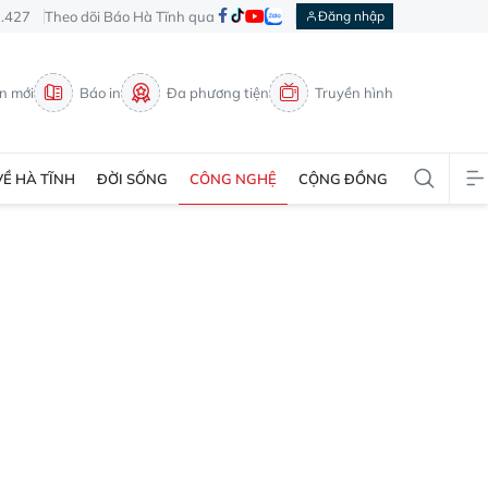
3.427
Theo dõi Báo Hà Tĩnh qua
Đăng nhập
in mới
Báo in
Đa phương tiện
Truyền hình
VỀ HÀ TĨNH
ĐỜI SỐNG
CÔNG NGHỆ
CỘNG ĐỒNG