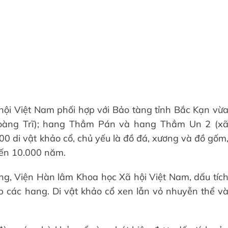
ội Việt Nam phối hợp với Bảo tàng tỉnh Bắc Kạn vừ
Hoàng Trĩ); hang Thẳm Pán và hang Thẳm Un 2 (x
0 di vật khảo cổ, chủ yếu là đồ đá, xương và đồ gốm
đến 10.000 năm.
ng, Viện Hàn lâm Khoa học Xã hội Việt Nam, dấu tíc
p các hang. Di vật khảo cổ xen lẫn vỏ nhuyễn thể v