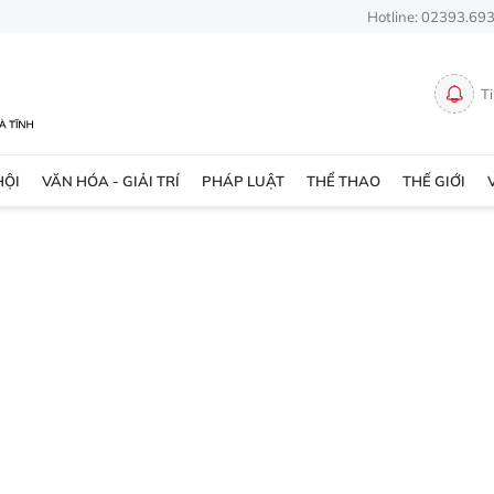
Hotline: 02393.69
T
HỘI
VĂN HÓA - GIẢI TRÍ
PHÁP LUẬT
THỂ THAO
THẾ GIỚI