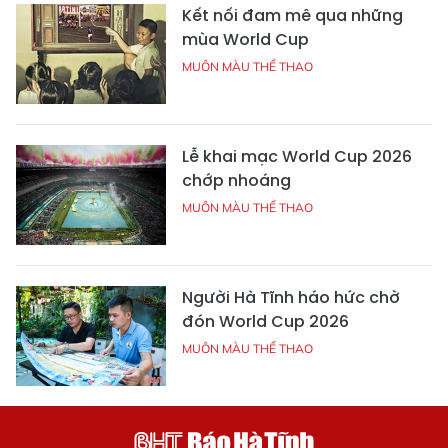
Kết nối đam mê qua những
mùa World Cup
MUÔN MÀU THỂ THAO
Lễ khai mạc World Cup 2026
chớp nhoáng
MUÔN MÀU THỂ THAO
Người Hà Tĩnh háo hức chờ
đón World Cup 2026
MUÔN MÀU THỂ THAO