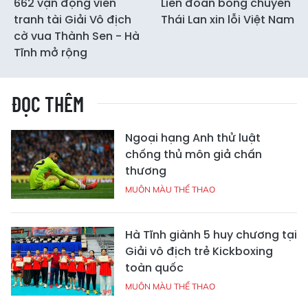
662 vận động viên
Liên đoàn bóng chuyền
tranh tài Giải Vô địch
Thái Lan xin lỗi Việt Nam
cờ vua Thành Sen - Hà
Tĩnh mở rộng
ĐỌC THÊM
Ngoại hạng Anh thử luật
chống thủ môn giả chấn
thương
MUÔN MÀU THỂ THAO
Hà Tĩnh giành 5 huy chương tại
Giải vô địch trẻ Kickboxing
toàn quốc
MUÔN MÀU THỂ THAO