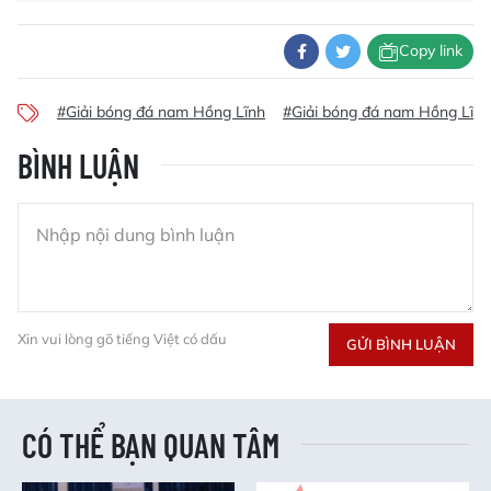
Copy link
#Giải bóng đá nam Hồng Lĩnh
#Giải bóng đá nam Hồng Lĩn
BÌNH LUẬN
Xin vui lòng gõ tiếng Việt có dấu
GỬI BÌNH LUẬN
CÓ THỂ BẠN QUAN TÂM