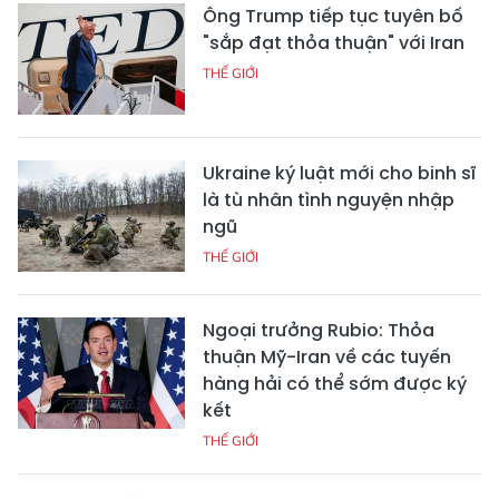
Ông Trump tiếp tục tuyên bố
"sắp đạt thỏa thuận" với Iran
THẾ GIỚI
Ukraine ký luật mới cho binh sĩ
là tù nhân tình nguyện nhập
ngũ
THẾ GIỚI
Ngoại trưởng Rubio: Thỏa
thuận Mỹ-Iran về các tuyến
hàng hải có thể sớm được ký
kết
THẾ GIỚI