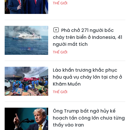
THẾ GIỚI
Phà chở 271 người bốc
cháy trên biển ở Indonesia, 41
người mất tích
THẾ GIỚI
Lào khẩn trương khắc phục
hậu quả vụ cháy lớn tại chợ ở
Khăm Muồn
THẾ GIỚI
Ông Trump bất ngờ hủy kế
hoạch tấn công lớn chưa từng
thấy vào Iran