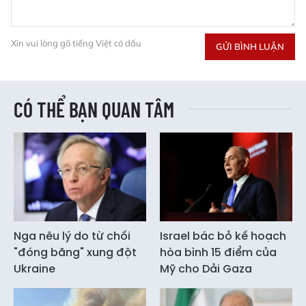
Xin vui lòng gõ tiếng Việt có dấu
GỬI BÌNH LUẬN
CÓ THỂ BẠN QUAN TÂM
Nga nêu lý do từ chối
Israel bác bỏ kế hoạch
"đóng băng" xung đột
hòa bình 15 điểm của
Ukraine
Mỹ cho Dải Gaza