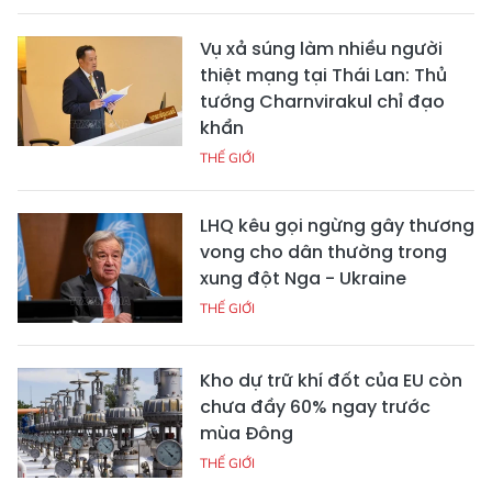
Vụ xả súng làm nhiều người
thiệt mạng tại Thái Lan: Thủ
tướng Charnvirakul chỉ đạo
khẩn
THẾ GIỚI
LHQ kêu gọi ngừng gây thương
vong cho dân thường trong
xung đột Nga - Ukraine
THẾ GIỚI
Kho dự trữ khí đốt của EU còn
chưa đầy 60% ngay trước
mùa Đông
THẾ GIỚI