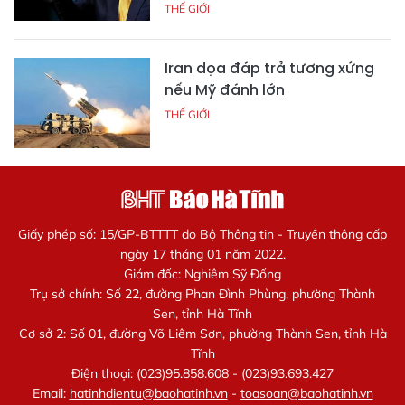
THẾ GIỚI
Iran dọa đáp trả tương xứng
nếu Mỹ đánh lớn
THẾ GIỚI
Giấy phép số: 15/GP-BTTTT do Bộ Thông tin - Truyền thông cấp
ngày 17 tháng 01 năm 2022.
Giám đốc: Nghiêm Sỹ Đống
Trụ sở chính: Số 22, đường Phan Đình Phùng, phường Thành
Sen, tỉnh Hà Tĩnh
Cơ sở 2: Số 01, đường Võ Liêm Sơn, phường Thành Sen, tỉnh Hà
Tĩnh
Điện thoại: (023)95.858.608 - (023)93.693.427
Email:
hatinhdientu@baohatinh.vn
-
toasoan@baohatinh.vn