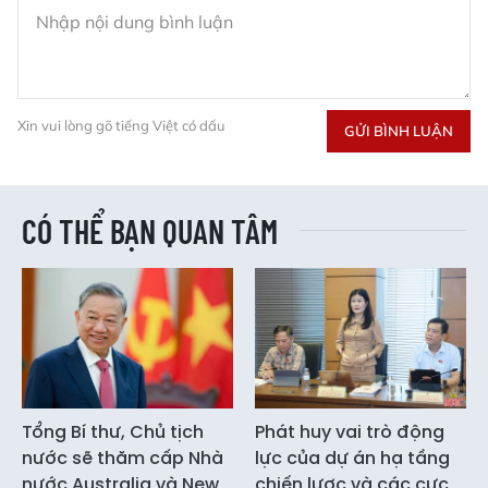
Xin vui lòng gõ tiếng Việt có dấu
GỬI BÌNH LUẬN
CÓ THỂ BẠN QUAN TÂM
Tổng Bí thư, Chủ tịch
Phát huy vai trò động
nước sẽ thăm cấp Nhà
lực của dự án hạ tầng
nước Australia và New
chiến lược và các cực