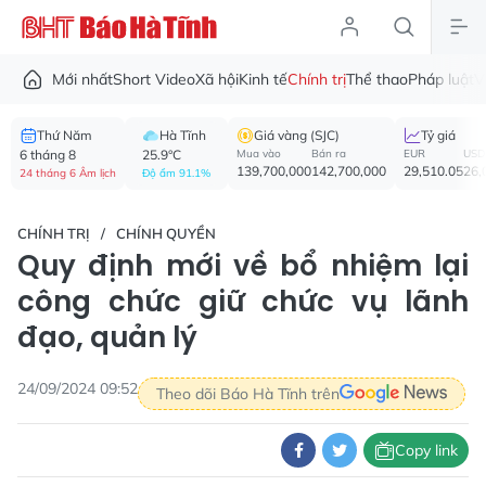
Mới nhất
Short Video
Xã hội
Kinh tế
Chính trị
Thể thao
Pháp luật
V
Thứ Năm
Hà Tĩnh
Giá vàng (SJC)
Tỷ giá
6 tháng 8
25.9°C
Mua vào
Bán ra
EUR
USD
139,700,000
142,700,000
29,510.05
26,
24 tháng 6 Âm lịch
Độ ẩm 91.1%
CHÍNH TRỊ
CHÍNH QUYỀN
Quy định mới về bổ nhiệm lại
công chức giữ chức vụ lãnh
đạo, quản lý
24/09/2024 09:52
Theo dõi Báo Hà Tĩnh trên
Copy link