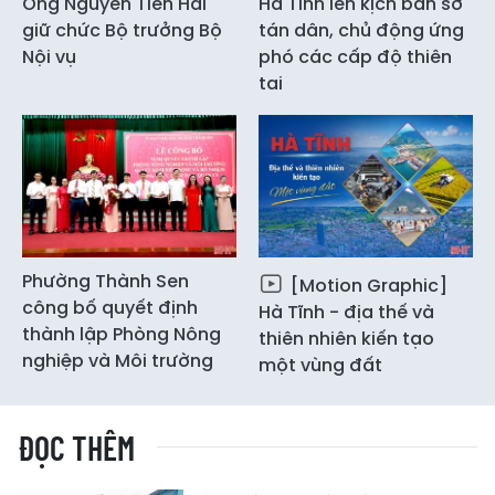
Ông Nguyễn Tiến Hải
Hà Tĩnh lên kịch bản sơ
giữ chức Bộ trưởng Bộ
tán dân, chủ động ứng
Nội vụ
phó các cấp độ thiên
tai
Phường Thành Sen
[Motion Graphic]
công bố quyết định
Hà Tĩnh - địa thế và
thành lập Phòng Nông
thiên nhiên kiến tạo
nghiệp và Môi trường
một vùng đất
ĐỌC THÊM