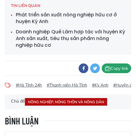
TIN LIÊN QUAN
Phát triển sản xuất nông nghiệp hữu cơ ở
huyện Kỳ Anh
Doanh nghiệp Quế Lâm hợp tác với huyện Kỳ
Anh sản xuất, tiêu thụ sản phẩm nông
nghiệp hữu cơ
Copy link
#Hà Tĩnh 24h
#Thanh niên Hà Tĩnh
#Kỳ Anh
#Huyện đo
Chủ đề
NÔNG NGHIỆP, NÔNG THÔN VÀ NÔNG DÂN
BÌNH LUẬN