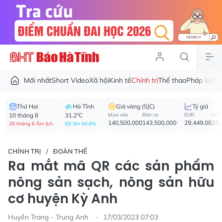
Mới nhất
Short Video
Xã hội
Kinh tế
Chính trị
Thể thao
Pháp luật
V
Thứ Hai
Hà Tĩnh
Giá vàng (SJC)
Tỷ giá
10 tháng 8
31.2°C
Mua vào
Bán ra
EUR
USD
140,500,000
143,500,000
29,449.08
25,
28 tháng 6 Âm lịch
Độ ẩm 66.8%
CHÍNH TRỊ
ĐOÀN THỂ
Ra mắt mã QR các sản phẩm
nông sản sạch, nông sản hữu
cơ huyện Kỳ Anh
Huyền Trang - Trung Anh
17/03/2023 07:03