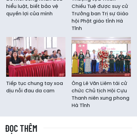
hiểu luật, biết bảo vệ
Chiếu Tuệ được suy cử
quyền lợi của mình
Trưởng ban Trị sự Giáo
hội Phật giáo tỉnh Hà
Tĩnh
Tiếp tục chung tay xoa
Ông Lê Văn Liêm tái cử
dịu nỗi đau da cam
chức Chủ tịch Hội Cựu
Thanh niên xung phong
Hà Tĩnh
ĐỌC THÊM