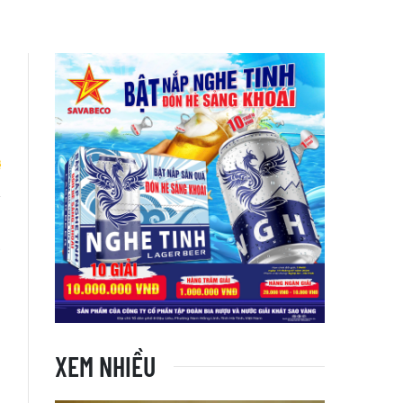
n
a
XEM NHIỀU