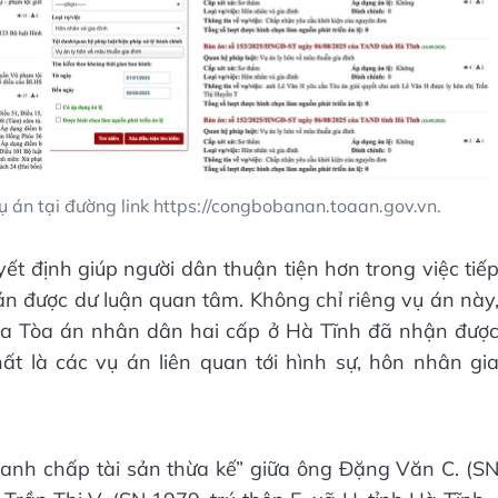
ụ án tại đường link https://congbobanan.toaan.gov.vn.
ết định giúp người dân thuận tiện hơn trong việc tiế
ụ án được dư luận quan tâm. Không chỉ riêng vụ án này
của Tòa án nhân dân hai cấp ở Hà Tĩnh đã nhận đượ
t là các vụ án liên quan tới hình sự, hôn nhân gi
Tranh chấp tài sản thừa kế” giữa ông Đặng Văn C. (S