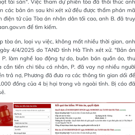
t tài sản". Việc tham dự phiên tòa đã thôi thúc an
 tin các bản án sau khi xét xử đều được thẩm phán m
n điện tử của Tòa án nhân dân tối cao, anh B. đã tru
aan.gov.vn để tìm kiếm.
p tòa án, loại vụ việc, không mất nhiều thời gian, an
gày 4/4/2025 do TAND tỉnh Hà Tĩnh xét xử. "Bản á
ị P. làm nghề lao động tự do, buôn bán quần áo, th
cần tiền chi tiêu cá nhân, P. đã vay nợ nhiều ngườ
ền trả nợ, Phương đã đưa ra các thông tin gian dối đ
.000 đồng của 4 bị hại trong và ngoài tỉnh. Bị cáo đ
sẻ.