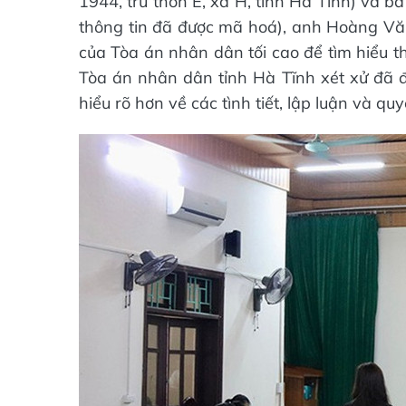
1944, trú thôn E, xã H, tỉnh Hà Tĩnh) và bà
thông tin đã được mã hoá), anh Hoàng Văn 
của Tòa án nhân dân tối cao để tìm hiểu 
Tòa án nhân dân tỉnh Hà Tĩnh xét xử đã đ
hiểu rõ hơn về các tình tiết, lập luận và qu