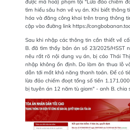
được mã hoá) phạm tội "Lừa đảo chiếm đoạ
tìm hiểu sâu hơn về vụ án. Khi biết thông
hóa và đăng công khai trên trang thông ti
cập vào đường link https://congbobanan.to
Sau khi nhập các thông tin cần thiết về cấ
B. đã tìm thấy bản án số 23/2025/HSST n
nêu rất rõ nội dung vụ án, bị cáo Thái Th
nhập không ổn định. Do làm ăn thua lỗ và 
dẫn tới mất khả năng thanh toán. Để có ti
lừa đảo chiếm đoạt tổng số tiền 1.171.000
bị tuyên án 12 năm tù giam" - anh B. chia 