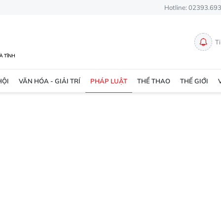
Hotline: 02393.69
T
HỘI
VĂN HÓA - GIẢI TRÍ
PHÁP LUẬT
THỂ THAO
THẾ GIỚI