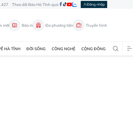
3.427
Theo dõi Báo Hà Tĩnh qua
Đăng nhập
in mới
Báo in
Đa phương tiện
Truyền hình
VỀ HÀ TĨNH
ĐỜI SỐNG
CÔNG NGHỆ
CỘNG ĐỒNG