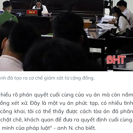
ịnh đã tạo ra cơ chế giám sát từ cộng đồng.
i hiểu rõ phán quyết cuối cùng của vụ án mà còn nắ
đồng xét xử. Đây là một vụ án phức tạp, có nhiều tìn
công khai, tôi có thể thấy được cách tòa án đã phâ
 chặt chẽ, khách quan để đưa ra quyết định cuối cùng
 minh của pháp luật" - anh N. cho biết.