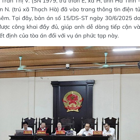
 Trần Thị V. (SN 1979, trú thôn E, xã H, tỉnh Hà Tĩnh 
N. (trú xã Thạch Hà) đã vào trang thông tin điện t
thêm. Tại đây, bản án số 15/DS-ST ngày 30/6/2025 d
ược công khai đầy đủ, giúp anh dễ dàng tiếp cận v
yết định của tòa án đối với vụ án phức tạp này.