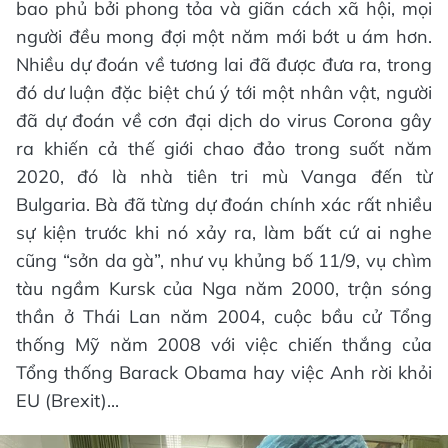
bao phủ bởi phong tỏa và giãn cách xã hội, mọi
người đều mong đợi một năm mới bớt u ám hơn.
Nhiều dự đoán về tương lai đã được đưa ra, trong
đó dư luận đặc biệt chú ý tới một nhân vật, người
đã dự đoán về cơn đại dịch do virus Corona gây
ra khiến cả thế giới chao đảo trong suốt năm
2020, đó là nhà tiên tri mù Vanga đến từ
Bulgaria. Bà đã từng dự đoán chính xác rất nhiều
sự kiện trước khi nó xảy ra, làm bất cứ ai nghe
cũng “sởn da gà”, như vụ khủng bố 11/9, vụ chìm
tàu ngầm Kursk của Nga năm 2000, trận sóng
thần ở Thái Lan năm 2004, cuộc bầu cử Tổng
thống Mỹ năm 2008 với việc chiến thắng của
Tổng thống Barack Obama hay việc Anh rời khỏi
EU (Brexit)...