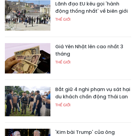
Lãnh đạo EU kêu gọi 'hành
động thống nhất' về biên giới
THẾ GIỚI
Giá Yên Nhật lên cao nhất 3
tháng
THẾ GIỚI
Bắt giữ 4 nghi phạm vụ sát hại
du khách chấn động Thái Lan
THẾ GIỚI
'Kim bài Trump' của ông