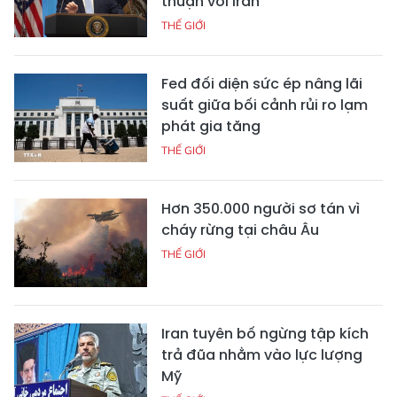
thuận với Iran
THẾ GIỚI
Fed đối diện sức ép nâng lãi
suất giữa bối cảnh rủi ro lạm
phát gia tăng
THẾ GIỚI
Hơn 350.000 người sơ tán vì
cháy rừng tại châu Âu
THẾ GIỚI
Iran tuyên bố ngừng tập kích
trả đũa nhằm vào lực lượng
Mỹ