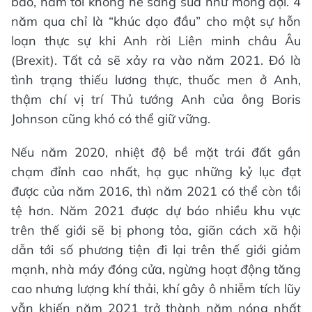
báo, năm tới không hề sáng sủa như mong đợi. 4
năm qua chỉ là “khúc dạo đầu” cho một sự hỗn
loạn thực sự khi Anh rời Liên minh châu Âu
(Brexit). Tất cả sẽ xảy ra vào năm 2021. Đó là
tình trạng thiếu lương thực, thuốc men ở Anh,
thậm chí vị trí Thủ tướng Anh của ông Boris
Johnson cũng khó có thể giữ vững.
Nếu năm 2020, nhiệt độ bề mặt trái đất gần
chạm đỉnh cao nhất, hạ gục những kỷ lục đạt
được của năm 2016, thì năm 2021 có thể còn tồi
tệ hơn. Năm 2021 được dự báo nhiều khu vực
trên thế giới sẽ bị phong tỏa, giãn cách xã hội
dẫn tới số phương tiện đi lại trên thế giới giảm
mạnh, nhà máy đóng cửa, ngừng hoạt động tăng
cao nhưng lượng khí thải, khí gây ô nhiễm tích lũy
vẫn khiến năm 2021 trở thành năm nóng nhất