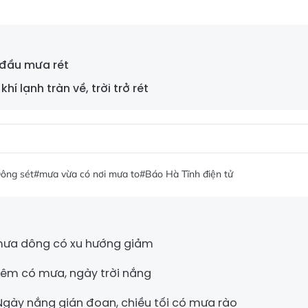
 đầu mưa rét
hí lạnh tràn về, trời trở rét
ông sét
#mưa vừa có nơi mưa to
#Báo Hà Tĩnh điện tử
: mưa dông có xu hướng giảm
 Đêm có mưa, ngày trời nắng
 Ngày nắng gián đoạn, chiều tối có mưa rào