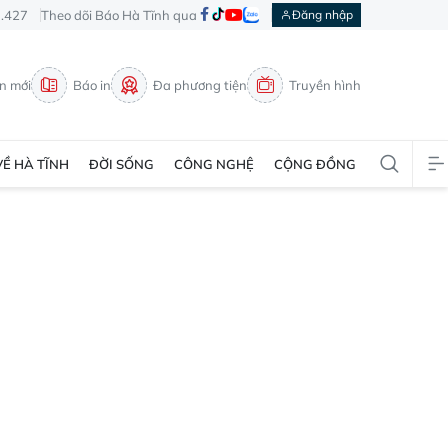
3.427
Theo dõi Báo Hà Tĩnh qua
Đăng nhập
in mới
Báo in
Đa phương tiện
Truyền hình
VỀ HÀ TĨNH
ĐỜI SỐNG
CÔNG NGHỆ
CỘNG ĐỒNG