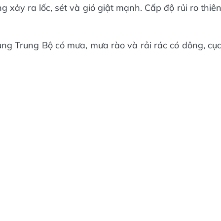
xảy ra lốc, sét và gió giật mạnh. Cấp độ rủi ro thiê
ng Trung Bộ có mưa, mưa rào và rải rác có dông, cụ