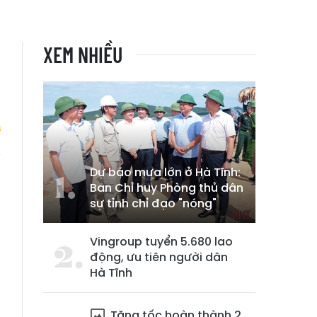
XEM NHIỀU
Dự báo mưa lớn ở Hà Tĩnh:
a
Ban Chỉ huy Phòng thủ dân
sự tỉnh chỉ đạo "nóng"
Vingroup tuyển 5.680 lao
động, ưu tiên người dân
Hà Tĩnh
Tăng tốc hoàn thành 2