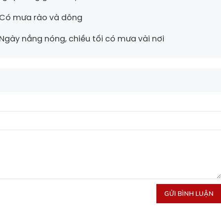
: Có mưa rào và dông
 Ngày nắng nóng, chiều tối có mưa vài nơi
GỬI BÌNH LUẬN