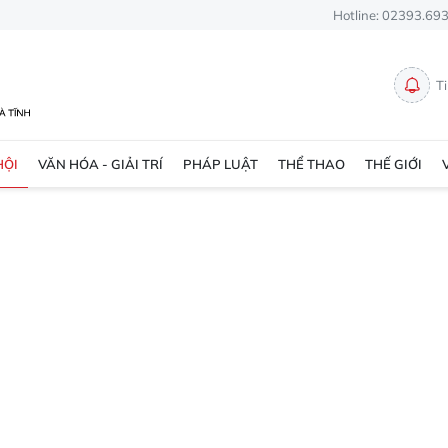
Hotline: 02393.69
T
HỘI
VĂN HÓA - GIẢI TRÍ
PHÁP LUẬT
THỂ THAO
THẾ GIỚI