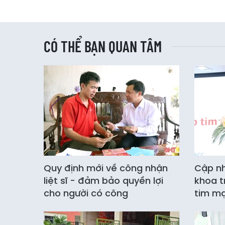
CÓ THỂ BẠN QUAN TÂM
Quy định mới về công nhận
Cập nh
liệt sĩ - đảm bảo quyền lợi
khoa t
cho người có công
tim m