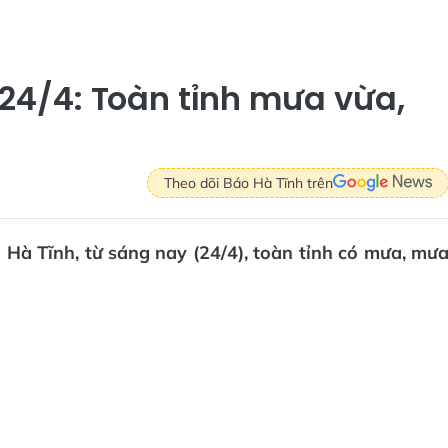
 24/4: Toàn tỉnh mưa vừa,
Theo dõi Báo Hà Tĩnh trên
 Hà Tĩnh, từ sáng nay (24/4), toàn tỉnh có mưa, mư