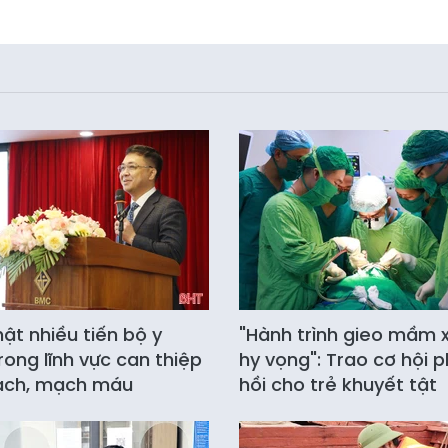
ật nhiều tiến bộ y
"Hành trình gieo mầm 
rong lĩnh vực can thiệp
hy vọng": Trao cơ hội 
ạch, mạch máu
hồi cho trẻ khuyết tật