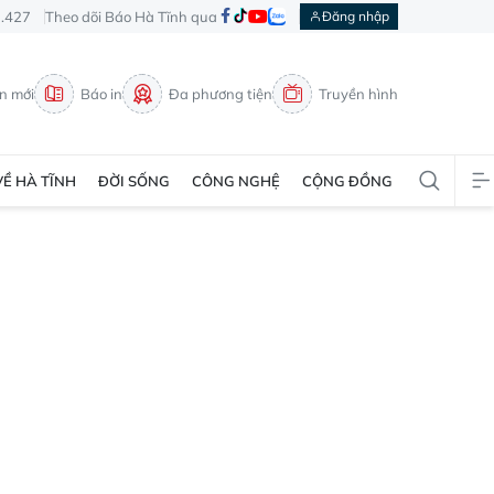
3.427
Theo dõi Báo Hà Tĩnh qua
Đăng nhập
in mới
Báo in
Đa phương tiện
Truyền hình
VỀ HÀ TĨNH
ĐỜI SỐNG
CÔNG NGHỆ
CỘNG ĐỒNG