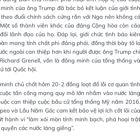
 minh của ông Trump đã bác bỏ kết luận của giới tìn
theo đuổi chính sách cứng rắn với Nga nên không c
. Một số thành viên khác của đảng Cộng hòa còn cá
i lãnh đạo của họ. Đáp lại, giới chức tình báo kiê
àn mang tính chất phi đảng phái, đồng thời bày tỏ l
nước ngoài can thiệp hơn khi người được ông Trump ch
Richard Grenell, vốn là đồng minh của tổng thống v
ử tới Quốc hội.
 minh chủ chốt hôm 20-2 đồng loạt đổ lỗi cơ quan tìn
 cuộc tấn công mạng quy mô lớn nhắm vào nước lán
 buộc can thiệp cuộc bầu cử tổng thống Mỹ năm 2016
eo và Lầu Năm Góc cam kết bảo vệ lợi ích cốt lõi củ
 hành vi “làm xói mòn tính minh bạch, phá hoại trậ
 quyền các nước láng giềng”.