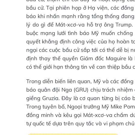
bầu cử. Tại phiên họp ở Hạ viện, các đồng
báo khi nhấn mạnh rằng tổng thống đang 
lý do gì để Mát-xcơ-va hỗ trợ ông Trump
buộc mạng lưới tình báo Mỹ muốn chống đố
quyết khẳng định công việc của họ hoàn to
ngại các cuộc bầu cử sắp tới có thể dễ bị 
định thay thế quyền Giám đốc Maguire là 
có thể giới hạn thông tin về can thiệp bầu c
Trong diễn biến liên quan, Mỹ và các đồng
báo quân đội Nga (GRU) chịu trách nhiệm
giềng Gruzia. Đây là cơ quan từng bị cáo
Trong tuyên bố, Ngoại trưởng Mỹ Mike Pomp
đồng minh và kêu gọi Mát-xcơ-va chấm dứt
tự quốc tế dựa trên quy tắc và vi phạm chủ