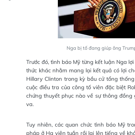
Nga bị tố đang giúp ông Trump
Trước đó, tình báo Mỹ từng kết luận Nga lợ
thức khác nhằm mang lại kết quả có lợi c
Hillary Clinton trong kỳ bầu cử tổng thố
cuộc điều tra của công tố viên đặc biệt R
chứng thuyết phục nào về sự thông đồng g
va.
Tuy nhiên, các quan chức tình báo Mỹ tro
pháp ở Hạ viện tuần rồi lại lên tiếng về k