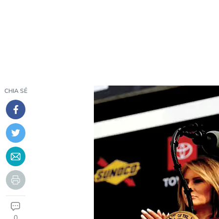
CHIA SẺ
0