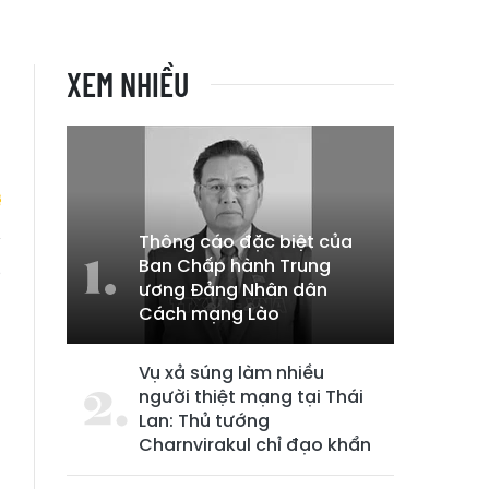
XEM NHIỀU
Thông cáo đặc biệt của
Ban Chấp hành Trung
g
ương Đảng Nhân dân
Cách mạng Lào
Vụ xả súng làm nhiều
người thiệt mạng tại Thái
Lan: Thủ tướng
Charnvirakul chỉ đạo khẩn