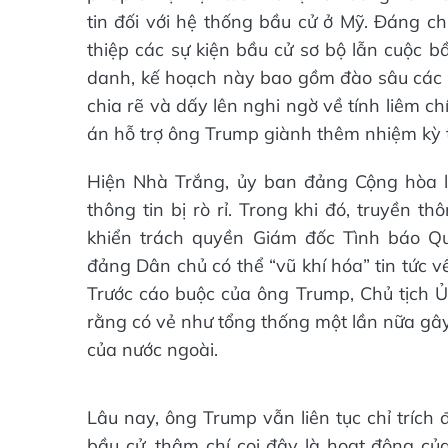
tin đối với hệ thống bầu cử ở Mỹ. Đáng ch
thiệp các sự kiện bầu cử sơ bộ lẫn cuộc 
danh, kế hoạch này bao gồm đào sâu các v
chia rẽ và dấy lên nghi ngờ về tính liêm c
án hỗ trợ ông Trump giành thêm nhiệm kỳ t
Hiện Nhà Trắng, ủy ban đảng Cộng hòa l
thông tin bị rò rỉ. Trong khi đó, truyền t
khiển trách quyền Giám đốc Tình báo Q
đảng Dân chủ có thể “vũ khí hóa” tin tức v
Trước cáo buộc của ông Trump, Chủ tịch Ủ
rằng có vẻ như tổng thống một lần nữa gâ
của nước ngoài.
Lâu nay, ông Trump vẫn liên tục chỉ trích
bầu cử, thậm chí coi đây là hoạt động c