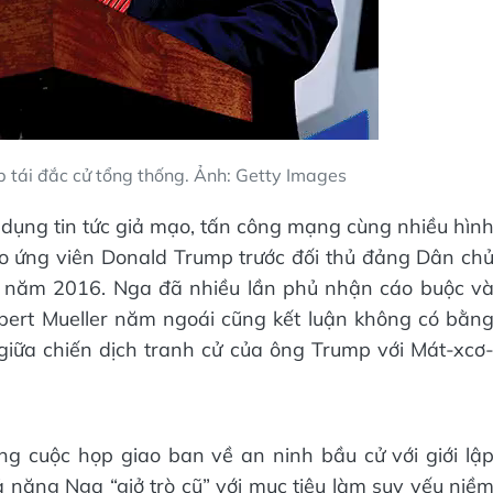
 tái đắc cử tổng thống. Ảnh: Getty Images
i dụng tin tức giả mạo, tấn công mạng cùng nhiều hìn
ho ứng viên Donald Trump trước đối thủ đảng Dân ch
ng năm 2016. Nga đã nhiều lần phủ nhận cáo buộc v
obert Mueller năm ngoái cũng kết luận không có bằn
iữa chiến dịch tranh cử của ông Trump với Mát-xcơ
ng cuộc họp giao ban về an ninh bầu cử với giới lậ
hả năng Nga “giở trò cũ” với mục tiêu làm suy yếu niề