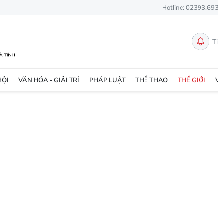
Hotline: 02393.69
T
HỘI
VĂN HÓA - GIẢI TRÍ
PHÁP LUẬT
THỂ THAO
THẾ GIỚI