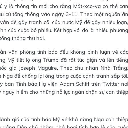
ú ý là thông tin mới cho rằng Mát-xcơ-va có thể ca
bầu cử tổng thống vào ngày 3-11. Theo một nguồn ẩ
ấn đề gây tranh cãi của nước Mỹ để gây nhiễu loạn
hính của cuộc bỏ phiếu. Kết hợp với đó là nhiều phươn
ổng thống thứ hai.
ẫn văn phòng tình báo đều không bình luận về cá
hông Mỹ tiết lộ ông Trump đã rất tức giận và lên tiến
uốc gia Joseph Maguire. Theo chủ nhân Nhà Trắng
ề Nga để chống lại ông trong cuộc cạnh tranh sắp tới
y ban Tình báo Hạ viện Adam Schiff trên Twitter nó
y nguy hiểm cho những nỗ lực ngăn chặn sự can thiệ
 đánh giá của tình báo Mỹ về khả năng Nga can thiệ
ủa đảng Dân chủ nhằm phá hoại tính hợp lệ của cuộ