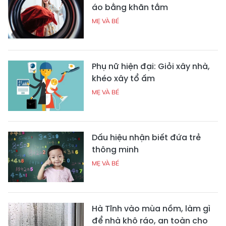
áo bằng khăn tắm
MẸ VÀ BÉ
Phụ nữ hiện đại: Giỏi xây nhà,
khéo xây tổ ấm
MẸ VÀ BÉ
Dấu hiệu nhận biết đứa trẻ
thông minh
MẸ VÀ BÉ
Hà Tĩnh vào mùa nồm, làm gì
để nhà khô ráo, an toàn cho