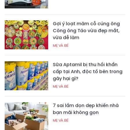
Gợi ý loạt mâm cỗ cúng ông
Công ông Táo vừa đẹp mắt,
vừa dễ làm
MẸ VÀ BÉ
Sữa Aptamil bị thu hồi khẩn
cấp tại Anh, độc tố bên trong
gây hại gì?
MẸ VÀ BÉ
7 sai lầm dọn dẹp khiến nhà
bạn mãi không gọn
MẸ VÀ BÉ