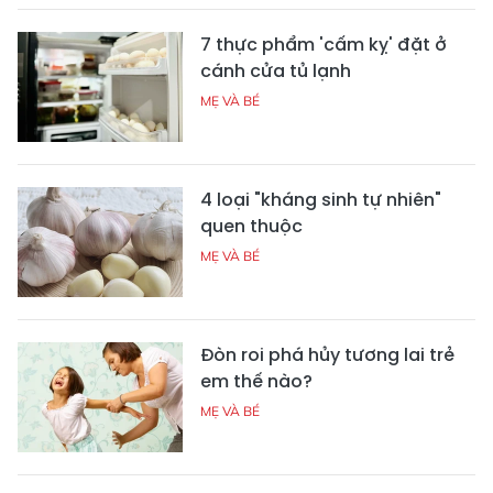
7 thực phẩm 'cấm kỵ' đặt ở
cánh cửa tủ lạnh
MẸ VÀ BÉ
4 loại "kháng sinh tự nhiên"
quen thuộc
MẸ VÀ BÉ
Đòn roi phá hủy tương lai trẻ
em thế nào?
MẸ VÀ BÉ