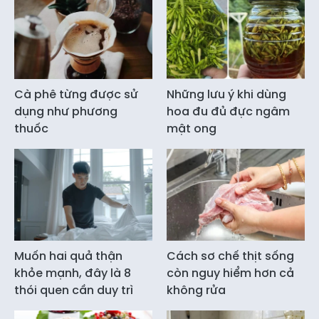
Cà phê từng được sử
Những lưu ý khi dùng
dụng như phương
hoa đu đủ đực ngâm
thuốc
mật ong
Muốn hai quả thận
Cách sơ chế thịt sống
khỏe mạnh, đây là 8
còn nguy hiểm hơn cả
thói quen cần duy trì
không rửa