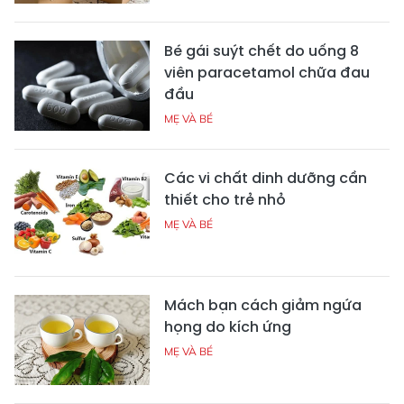
Bé gái suýt chết do uống 8
viên paracetamol chữa đau
đầu
MẸ VÀ BÉ
Các vi chất dinh dưỡng cần
thiết cho trẻ nhỏ
MẸ VÀ BÉ
Mách bạn cách giảm ngứa
họng do kích ứng
MẸ VÀ BÉ