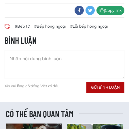
Copy link
#Bếp từ
#Bếp hồng ngoại
#Lỗi bếp hồng ngoại
BÌNH LUẬN
Xin vui lòng gõ tiếng Việt có dấu
GỬI BÌNH LUẬN
CÓ THỂ BẠN QUAN TÂM