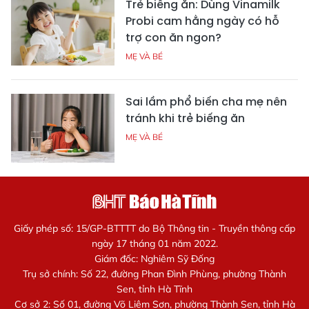
Trẻ biếng ăn: Dùng Vinamilk
Probi cam hằng ngày có hỗ
trợ con ăn ngon?
MẸ VÀ BÉ
Sai lầm phổ biến cha mẹ nên
tránh khi trẻ biếng ăn
MẸ VÀ BÉ
Giấy phép số: 15/GP-BTTTT do Bộ Thông tin - Truyền thông cấp
ngày 17 tháng 01 năm 2022.
Giám đốc: Nghiêm Sỹ Đống
Trụ sở chính: Số 22, đường Phan Đình Phùng, phường Thành
Sen, tỉnh Hà Tĩnh
Cơ sở 2: Số 01, đường Võ Liêm Sơn, phường Thành Sen, tỉnh Hà