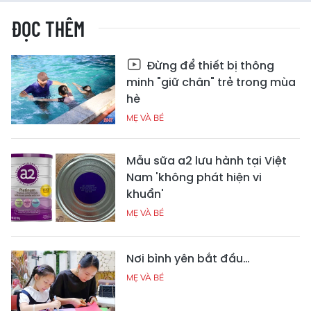
ĐỌC THÊM
Đừng để thiết bị thông
minh "giữ chân" trẻ trong mùa
hè
MẸ VÀ BÉ
Mẫu sữa a2 lưu hành tại Việt
Nam 'không phát hiện vi
khuẩn'
MẸ VÀ BÉ
Nơi bình yên bắt đầu…
MẸ VÀ BÉ