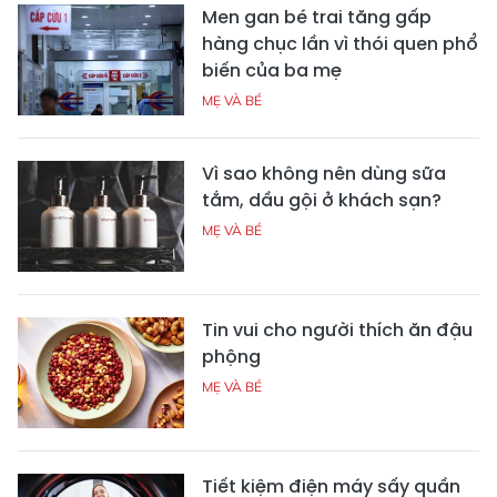
Men gan bé trai tăng gấp
hàng chục lần vì thói quen phổ
biến của ba mẹ
MẸ VÀ BÉ
Vì sao không nên dùng sữa
tắm, dầu gội ở khách sạn?
MẸ VÀ BÉ
Tin vui cho người thích ăn đậu
phộng
MẸ VÀ BÉ
Tiết kiệm điện máy sấy quần