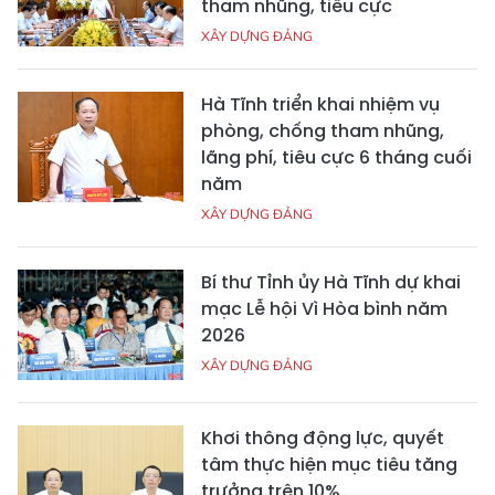
tham nhũng, tiêu cực
XÂY DỰNG ĐẢNG
Hà Tĩnh triển khai nhiệm vụ
phòng, chống tham nhũng,
lãng phí, tiêu cực 6 tháng cuối
năm
XÂY DỰNG ĐẢNG
Bí thư Tỉnh ủy Hà Tĩnh dự khai
mạc Lễ hội Vì Hòa bình năm
2026
XÂY DỰNG ĐẢNG
Khơi thông động lực, quyết
tâm thực hiện mục tiêu tăng
trưởng trên 10%