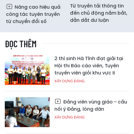
Từ truyền tải thông tin
Nâng cao hiệu quả
đến chủ động nắm bắt,
công tác tuyên truyền
dẫn dắt dư luận
từ chuyển đổi số
ĐỌC THÊM
2 thí sinh Hà Tĩnh đạt giải tại
Hội thi Báo cáo viên, Tuyên
truyền viên giỏi khu vực II
XÂY DỰNG ĐẢNG
Đảng viên vùng giáo - cầu
nối ý Đảng, lòng dân
XÂY DỰNG ĐẢNG