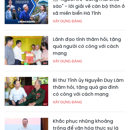
sào" - lời giải về cán bộ thôn ở
xã miền biển Hà Tĩnh
XÂY DỰNG ĐẢNG
Lãnh đạo tỉnh thăm hỏi, tặng
quà người có công với cách
mạng
XÂY DỰNG ĐẢNG
Bí thư Tỉnh ủy Nguyễn Duy Lâm
thăm hỏi, tặng quà gia đình
có công với cách mạng
XÂY DỰNG ĐẢNG
Khắc phục những khoảng
trống để văn hóa thực sự là