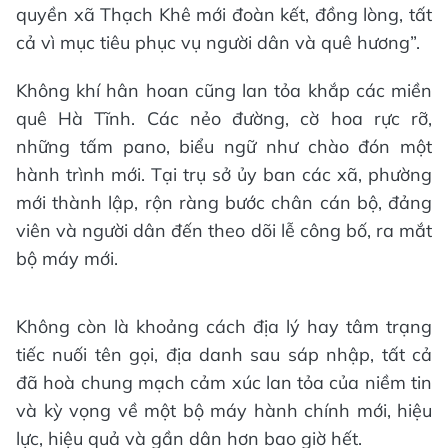
quyền xã Thạch Khê mới đoàn kết, đồng lòng, tất
cả vì mục tiêu phục vụ người dân và quê hương”.
Không khí hân hoan cũng lan tỏa khắp các miền
quê Hà Tĩnh. Các nẻo đường, cờ hoa rực rỡ,
những tấm pano, biểu ngữ như chào đón một
hành trình mới. Tại trụ sở ủy ban các xã, phường
mới thành lập, rộn ràng bước chân cán bộ, đảng
viên và người dân đến theo dõi lễ công bố, ra mắt
bộ máy mới.
Không còn là khoảng cách địa lý hay tâm trạng
tiếc nuối tên gọi, địa danh sau sáp nhập, tất cả
đã hoà chung mạch cảm xúc lan tỏa của niềm tin
và kỳ vọng về một bộ máy hành chính mới, hiệu
lực, hiệu quả và gần dân hơn bao giờ hết.