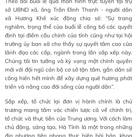
Theo dõi buổi lễ qua màn hình trực tuyến tại trụ
sở UBND xã, ông Trần Đình Thanh - người dân
xã Hương Khê xúc động chia sẻ: “Sự trang
nghiêm, trọng thể của buổi lễ công bố các quyết
định tại điểm cầu chính của tỉnh cũng như tại hội
trường ủy ban xã cho thấy sự quyết tâm cao của
lãnh đạo các cấp, ngành trong lần sắp xếp này.
Chúng tôi tin tưởng và kỳ vọng một chính quyền
mới với đội ngũ cán bộ cơ sở tận tâm, gần dân sẽ
cống hiến hết mình để xây dựng quê hương phát
triển và nâng cao đời sống của người dân”.
Sắp xếp, tổ chức lại đơn vị hành chính là chủ
trương mang tầm vóc chiến lược cả về chính trị,
tổ chức và thực tiễn của Trung ương. Với cách làm
chủ động, sáng tạo, Hà Tĩnh là một trong những
địa phương tiên phong thực hiện bài bản, khoa