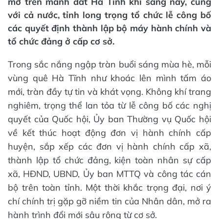
mở trên mảnh đất Hà Tĩnh khi sáng nay, cùng
với cả nước, tỉnh long trọng tổ chức lễ công bố
các quyết định thành lập bộ máy hành chính và
tổ chức đảng ở cấp cơ sở.
Trong sắc nắng ngập tràn buổi sáng mùa hè, mỗi
vùng quê Hà Tĩnh như khoác lên mình tấm áo
mới, tràn đầy tự tin và khát vọng. Không khí trang
nghiêm, trọng thể lan tỏa từ lễ công bố các nghị
quyết của Quốc hội, Ủy ban Thường vụ Quốc hội
về kết thúc hoạt động đơn vị hành chính cấp
huyện, sắp xếp các đơn vị hành chính cấp xã,
thành lập tổ chức đảng, kiện toàn nhân sự cấp
xã, HĐND, UBND, Ủy ban MTTQ và công tác cán
bộ trên toàn tỉnh. Một thời khắc trọng đại, nơi ý
chí chính trị gặp gỡ niềm tin của Nhân dân, mở ra
hành trình đổi mới sâu rộng từ cơ sở.