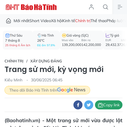
Mới nhất
Short Video
Xã hội
Kinh tế
Chính trị
Thể thao
Pháp luật
V
Thứ Sáu
Hà Tĩnh
Giá vàng (SJC)
Tỷ giá
7 tháng 8
26°C
Mua vào
Bán ra
EUR
USD
139,200,000
142,200,000
29,432.37
26,
25 tháng 6 Âm lịch
Độ ẩm 97.8%
CHÍNH TRỊ
XÂY DỰNG ĐẢNG
Trang sử mới, kỳ vọng mới
Kiều Minh
30/06/2025 06:45
Theo dõi Báo Hà Tĩnh trên
Copy link
(Baohatinh.vn) - Một trang sử mới vừa được lật