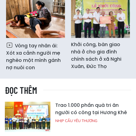
Khởi công, bàn giao
Vòng tay nhân ái:
nhà ở cho gia đình
Xót xa cảnh người mẹ
chính sách ở xã Nghi
nghèo một mình gánh
Xuân, Đức Thọ
nợ nuôi con
ĐỌC THÊM
Trao 1.000 phần quà tri ân
người có công tại Hương Khê
NHỊP CẦU YÊU THƯƠNG