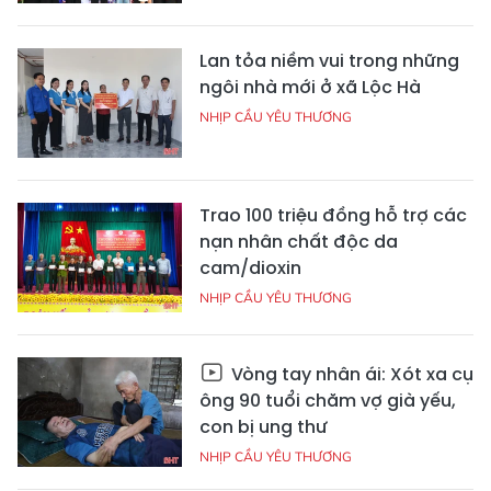
Lan tỏa niềm vui trong những
ngôi nhà mới ở xã Lộc Hà
NHỊP CẦU YÊU THƯƠNG
Trao 100 triệu đồng hỗ trợ các
nạn nhân chất độc da
cam/dioxin
NHỊP CẦU YÊU THƯƠNG
Vòng tay nhân ái: Xót xa cụ
ông 90 tuổi chăm vợ già yếu,
con bị ung thư
NHỊP CẦU YÊU THƯƠNG