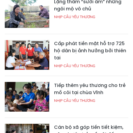
Lặng thầm “sưởi ấm” những
ngôi mộ vô chủ
NHỊP CẦU YÊU THƯƠNG
Cấp phát tiền mặt hỗ trợ 725
hộ dân bị ảnh hưởng bởi thiên
tai
NHỊP CẦU YÊU THƯƠNG
Tiếp thêm yêu thương cho trẻ
mồ côi tại chùa Vĩnh
NHỊP CẦU YÊU THƯƠNG
Cán bộ xã góp tiền tiết kiệm,