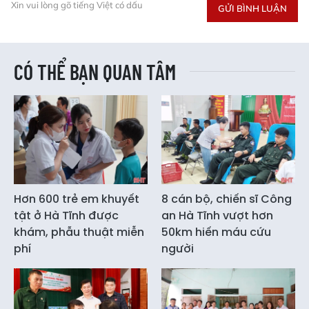
Xin vui lòng gõ tiếng Việt có dấu
GỬI BÌNH LUẬN
CÓ THỂ BẠN QUAN TÂM
Hơn 600 trẻ em khuyết
8 cán bộ, chiến sĩ Công
tật ở Hà Tĩnh được
an Hà Tĩnh vượt hơn
khám, phẫu thuật miễn
50km hiến máu cứu
phí
người