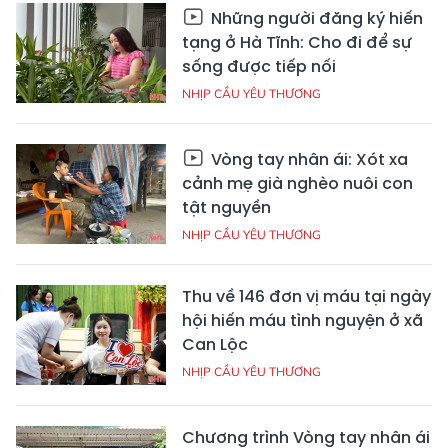
Những người đăng ký hiến
tạng ở Hà Tĩnh: Cho đi để sự
sống được tiếp nối
NHỊP CẦU YÊU THƯƠNG
Vòng tay nhân ái: Xót xa
cảnh mẹ già nghèo nuôi con
tật nguyền
NHỊP CẦU YÊU THƯƠNG
Thu về 146 đơn vị máu tại ngày
hội hiến máu tình nguyện ở xã
Can Lộc
NHỊP CẦU YÊU THƯƠNG
Chương trình Vòng tay nhân ái