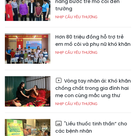
nâng bước trẻ mồ côi đến
trường
NHỊP CẦU YÊU THƯƠNG
Hơn 80 triệu đồng hỗ trợ trẻ
em mồ côi và phụ nữ khó khăn
NHỊP CẦU YÊU THƯƠNG
Vòng tay nhân ái: Khó khăn
chồng chất trong gia đình hai
mẹ con cùng mắc ung thư
NHỊP CẦU YÊU THƯƠNG
"Liều thuốc tinh thần” cho
các bệnh nhân