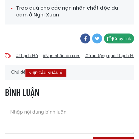
Trao quà cho các nạn nhân chất độc da
cam ở Nghi Xuân
Copy link
#Thạch Hà
#Nạn nhân da cam
#Trao tặng quà Thạch Hà
Chủ đề
NHỊP CẦU NHÂN ÁI
BÌNH LUẬN