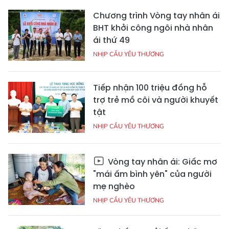
Chương trình Vòng tay nhân ái
BHT khởi công ngôi nhà nhân
ái thứ 49
NHỊP CẦU YÊU THƯƠNG
Tiếp nhận 100 triệu đồng hỗ
trợ trẻ mồ côi và người khuyết
tật
NHỊP CẦU YÊU THƯƠNG
Vòng tay nhân ái: Giấc mơ
"mái ấm bình yên" của người
mẹ nghèo
NHỊP CẦU YÊU THƯƠNG