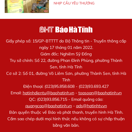
NHỊP CẦU YÊU THƯƠNG
Giấy phép số: 15/GP-BTTTT do Bộ Thông tin - Truyền thông cấp
ngày 17 tháng 01 năm 2022.
Giám đốc: Nghiêm Sỹ Đống
Trụ sở chính: Số 22, đường Phan Đình Phùng, phường Thành
Sen, tỉnh Hà Tĩnh
Cơ sở 2: Số 01, đường Võ Liêm Sơn, phường Thành Sen, tỉnh Hà
Tĩnh
Điện thoại: (023)95.858.608 - (023)93.693.427
Email:
hatinhdientu@baohatinh.vn
-
toasoan@baohatinh.vn
QC: (023)93.856.715 - Email quảng cáo:
quangcao@baohatinh.vn
-
ads@hatinhtv.vn
Bản quyền thuộc về Báo và phát thanh, truyền hình Hà Tĩnh.
Cấm sao chép dưới mọi hình thức nếu không có sự chấp thuận
bằng văn bản.