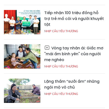
Tiếp nhận 100 triệu đồng hỗ
trợ trẻ mồ côi và người khuyết
tật
NHỊP CẦU YÊU THƯƠNG
Vòng tay nhân ái: Giấc mơ
"mái ấm bình yên" của người
mẹ nghèo
NHỊP CẦU YÊU THƯƠNG
Lặng thầm “sưởi ấm” những
ngôi mộ vô chủ
NHỊP CẦU YÊU THƯƠNG