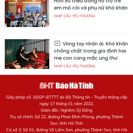
Hơn 80 triệu đồng hỗ trợ trẻ
em mồ côi và phụ nữ khó khăn
NHỊP CẦU YÊU THƯƠNG
Vòng tay nhân ái: Khó khăn
chồng chất trong gia đình hai
mẹ con cùng mắc ung thư
NHỊP CẦU YÊU THƯƠNG
Giấy phép số: 15/GP-BTTTT do Bộ Thông tin - Truyền thông cấp
ngày 17 tháng 01 năm 2022.
Giám đốc: Nghiêm Sỹ Đống
Trụ sở chính: Số 22, đường Phan Đình Phùng, phường Thành
Sen, tỉnh Hà Tĩnh
Cơ sở 2: Số 01, đường Võ Liêm Sơn, phường Thành Sen, tỉnh Hà