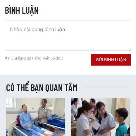
BÌNH LUẬN
Xin vui lòng gõ tiếng Việt có dấu
GỬI BÌNH LUẬN
CÓ THỂ BẠN QUAN TÂM