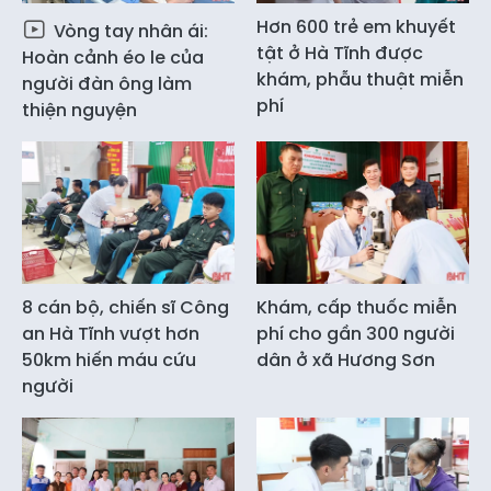
Hơn 600 trẻ em khuyết
Vòng tay nhân ái:
tật ở Hà Tĩnh được
Hoàn cảnh éo le của
khám, phẫu thuật miễn
người đàn ông làm
phí
thiện nguyện
8 cán bộ, chiến sĩ Công
Khám, cấp thuốc miễn
an Hà Tĩnh vượt hơn
phí cho gần 300 người
50km hiến máu cứu
dân ở xã Hương Sơn
người