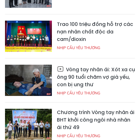
Trao 100 triệu đồng hỗ trợ các
nạn nhân chất độc da
cam/dioxin
NHỊP CẦU YÊU THƯƠNG
Vòng tay nhân ái: Xót xa cụ
ông 90 tuổi chăm vợ già yếu,
con bị ung thư
NHỊP CẦU YÊU THƯƠNG
Chương trình Vòng tay nhân ái
BHT khởi công ngôi nhà nhân
ái thứ 49
NHỊP CẦU YÊU THƯƠNG