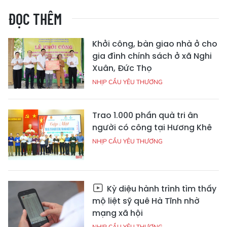
ĐỌC THÊM
Khởi công, bàn giao nhà ở cho
gia đình chính sách ở xã Nghi
Xuân, Đức Thọ
NHỊP CẦU YÊU THƯƠNG
Trao 1.000 phần quà tri ân
người có công tại Hương Khê
NHỊP CẦU YÊU THƯƠNG
Kỳ diệu hành trình tìm thấy
mộ liệt sỹ quê Hà Tĩnh nhờ
mạng xã hội
NHỊP CẦU YÊU THƯƠNG