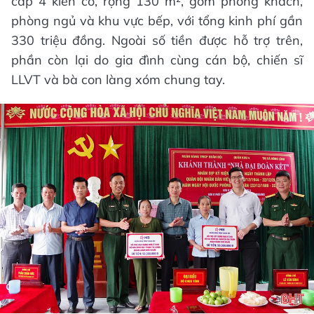
cấp 4 kiên cố, rộng 130 m², gồm phòng khách,
phòng ngủ và khu vực bếp, với tổng kinh phí gần
330 triệu đồng. Ngoài số tiền được hỗ trợ trên,
phần còn lại do gia đình cùng cán bộ, chiến sĩ
LLVT và bà con làng xóm chung tay.