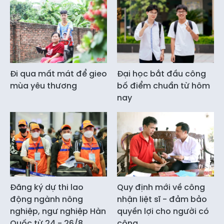
Đi qua mất mát để gieo
Đại học bắt đầu công
mùa yêu thương
bố điểm chuẩn từ hôm
nay
Đăng ký dự thi lao
Quy định mới về công
động ngành nông
nhận liệt sĩ - đảm bảo
nghiệp, ngư nghiệp Hàn
quyền lợi cho người có
Quốc từ 24 - 26/8
công