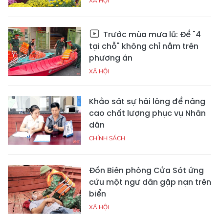
XÃ HỘI
Trước mùa mưa lũ: Để "4
tại chỗ" không chỉ nằm trên
phương án
XÃ HỘI
Khảo sát sự hài lòng để nâng
cao chất lượng phục vụ Nhân
dân
CHÍNH SÁCH
Đồn Biên phòng Cửa Sót ứng
cứu một ngư dân gặp nạn trên
biển
XÃ HỘI