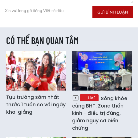
Xin vui lòng gõ tiếng Việt có dấu
GỬI BÌNH LUẬN
CÓ THỂ BẠN QUAN TÂM
Tựu trường sớm nhất
LIVE
Sống khỏe
trước 1 tuần so với ngày
cùng BHT: Zona thần
khai giảng
kinh - điều trị đúng,
giảm nguy cơ biến
chứng