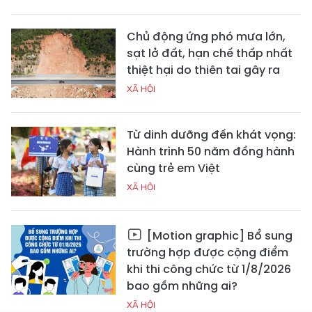
Chủ động ứng phó mưa lớn,
sạt lở đất, hạn chế thấp nhất
thiệt hại do thiên tai gây ra
XÃ HỘI
Từ dinh dưỡng đến khát vọng:
Hành trình 50 năm đồng hành
cùng trẻ em Việt
XÃ HỘI
[Motion graphic] Bổ sung
trường hợp được cộng điểm
khi thi công chức từ 1/8/2026
bao gồm những ai?
XÃ HỘI