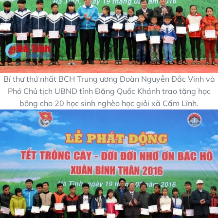
Bí thư thứ nhất BCH Trung ương Đoàn Nguyễn Đắc Vinh và
Phó Chủ tịch UBND tỉnh Đặng Quốc Khánh trao tặng học
bổng cho 20 học sinh nghèo học giỏi xã Cẩm Lĩnh.