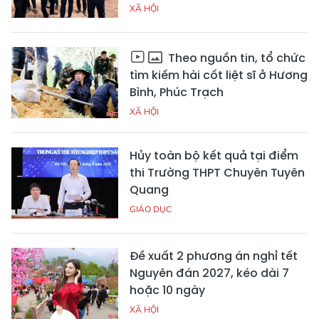
XÃ HỘI
Theo nguồn tin, tổ chức
tìm kiếm hài cốt liệt sĩ ở Hương
Bình, Phúc Trạch
XÃ HỘI
Hủy toàn bộ kết quả tại điểm
thi Trường THPT Chuyên Tuyên
Quang
GIÁO DỤC
Đề xuất 2 phương án nghỉ tết
Nguyên đán 2027, kéo dài 7
hoặc 10 ngày
XÃ HỘI