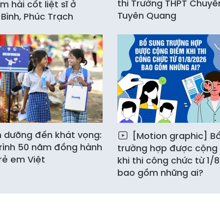
thi Trường THPT Chuyê
m hài cốt liệt sĩ ở
Tuyên Quang
Bình, Phúc Trạch
h dưỡng đến khát vọng:
[Motion graphic] B
rình 50 năm đồng hành
trường hợp được cộng
rẻ em Việt
khi thi công chức từ 1/
bao gồm những ai?