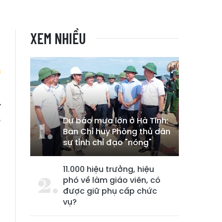
XEM NHIỀU
ữ
p
Dự báo mưa lớn ở Hà Tĩnh:
Ban Chỉ huy Phòng thủ dân
g
sự tỉnh chỉ đạo "nóng"
n
11.000 hiệu trưởng, hiệu
phó về làm giáo viên, có
được giữ phụ cấp chức
vụ?