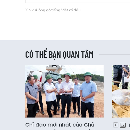
Xin vui lòng gõ tiếng Việt có dấu
CÓ THỂ BẠN QUAN TÂM
Chỉ đạo mới nhất của Chủ
T