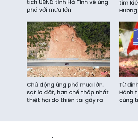
tịch UBND tỉnh Hà Tĩnh về ứng
tìm kiế
phó với mưa lớn
Hương 
Chủ động ứng phó mưa lớn,
Từ din
sạt lở đất, hạn chế thấp nhất
Hành t
thiệt hại do thiên tai gây ra
cùng t