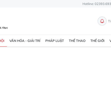
Hotline: 02393.69
T
HỘI
VĂN HÓA - GIẢI TRÍ
PHÁP LUẬT
THỂ THAO
THẾ GIỚI