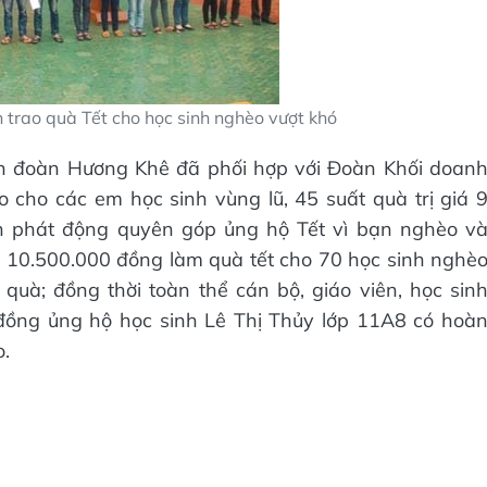
trao quà Tết cho học sinh nghèo vượt khó
n đoàn Hương Khê đã phối hợp với Đoàn Khối doan
 cho các em học sinh vùng lũ, 45 suất quà trị giá 
h phát động quyên góp ủng hộ Tết vì bạn nghèo v
 10.500.000 đồng làm quà tết cho 70 học sinh nghè
 quà; đồng thời toàn thể cán bộ, giáo viên, học sin
 đồng ủng hộ học sinh Lê Thị Thủy lớp 11A8 có hoà
.