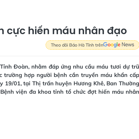
ch cực hiến máu nhân đạo
Theo dõi Báo Hà Tĩnh trên
 Tỉnh Đoàn, nhằm đáp ứng nhu cầu máu tươi dự tr
ác trường hợp người bệnh cần truyền máu khẩn cấ
y 19/01, tại Thị trấn huyện Hương Khê, Ban Thườn
Bệnh viện đa khoa tỉnh tổ chức đợt hiến máu nhâ