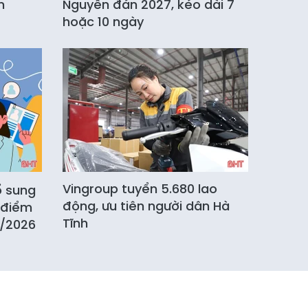
n
Nguyên đán 2027, kéo dài 7
hoặc 10 ngày
Vingroup tuyển 5.680 lao
ổ sung
động, ưu tiên người dân Hà
 điểm
Tĩnh
8/2026