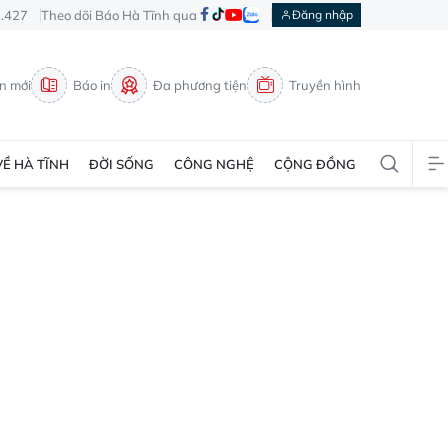
3.427
Theo dõi Báo Hà Tĩnh qua
Đăng nhập
in mới
Báo in
Đa phương tiện
Truyền hình
VỀ HÀ TĨNH
ĐỜI SỐNG
CÔNG NGHỆ
CỘNG ĐỒNG