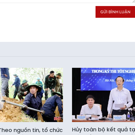
GỬI BÌNH LUẬN
Hủy toàn bộ kết quả tạ
heo nguồn tin, tổ chức