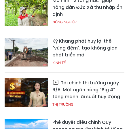
Mô hình "2 tầng nấc" giúp
nông dân Đức Xá thu nhập ổn
định
NÔNG NGHIỆP
Kỳ Khang phát huy lợi thế
"vùng đệm", tạo không gian
phát triển mới
KINH TẾ
Tài chính thị trường ngày
6/8: Một ngân hàng “Big 4”
tăng mạnh lãi suất huy động
THỊ TRƯỜNG
Phê duyệt điều chỉnh Quy