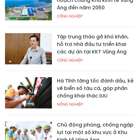
hoạch chung Khu kinh tế Vũng
Áng đến năm 2050
CÔNG NGHIỆP
Tập trung tháo gỡ khó khăn,
hỗ trợ nhà đầu tư triển khai
các dự án tại KKT Vũng Áng
CÔNG NGHIỆP
Hà Tĩnh tăng tốc đánh dấu, kẻ
vẽ biển số tàu cá, góp phần
chống khai thác IUU
NÔNG NGHIỆP
Chủ động phòng, chống ngập
lụt tại một số khu vực ở Khu
Kinh tế Vũng Áng