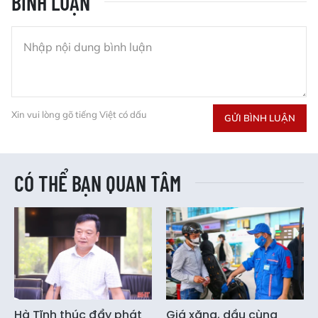
BÌNH LUẬN
Xin vui lòng gõ tiếng Việt có dấu
GỬI BÌNH LUẬN
CÓ THỂ BẠN QUAN TÂM
Hà Tĩnh thúc đẩy phát
Giá xăng, dầu cùng