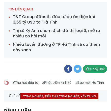
TIN LIÊN QUAN
T&T Group đề xuất đầu tư dự án điện khí
3,55 tỷ USD tại Hà Tĩnh
Thị xã Kỳ Anh chạm đích đô thị loại 3, mở ra
nhiều cơ hội mới
Nhiều tuyến đường ở TP Hà Tĩnh sẽ có thêm
cây xanh
Copy link
#Thu hút đầu tư
#Phát triển kinh tế
#Báo mới Hà Tĩnh
#
Chủ đề
CÔNG NGHIỆP, TIỂU THỦ CÔNG NGHIỆP, XÂY DỰNG