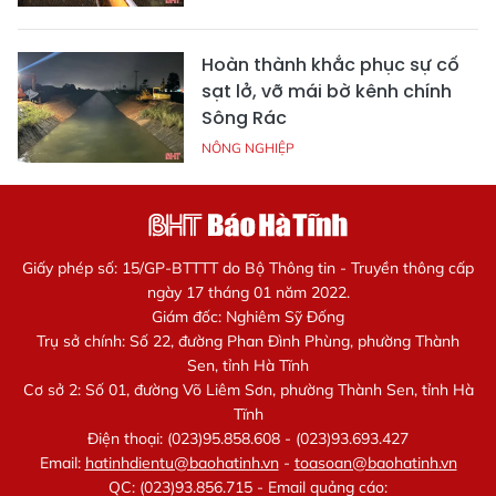
Hoàn thành khắc phục sự cố
sạt lở, vỡ mái bờ kênh chính
Sông Rác
NÔNG NGHIỆP
Giấy phép số: 15/GP-BTTTT do Bộ Thông tin - Truyền thông cấp
ngày 17 tháng 01 năm 2022.
Giám đốc: Nghiêm Sỹ Đống
Trụ sở chính: Số 22, đường Phan Đình Phùng, phường Thành
Sen, tỉnh Hà Tĩnh
Cơ sở 2: Số 01, đường Võ Liêm Sơn, phường Thành Sen, tỉnh Hà
Tĩnh
Điện thoại: (023)95.858.608 - (023)93.693.427
Email:
hatinhdientu@baohatinh.vn
-
toasoan@baohatinh.vn
QC: (023)93.856.715 - Email quảng cáo: