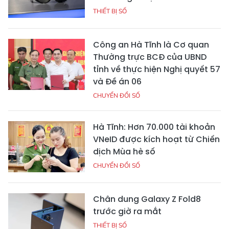
THIẾT BỊ SỐ
Công an Hà Tĩnh là Cơ quan
Thường trực BCĐ của UBND
tỉnh về thực hiện Nghị quyết 57
và Đề án 06
CHUYỂN ĐỔI SỐ
Hà Tĩnh: Hơn 70.000 tài khoản
VNeID được kích hoạt từ Chiến
dịch Mùa hè số
CHUYỂN ĐỔI SỐ
Chân dung Galaxy Z Fold8
trước giờ ra mắt
THIẾT BỊ SỐ