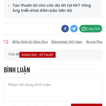
Tạo thuận lợi cho các dự án tại KKT Vũng
Áng triển khai đảm bảo tiến độ
Copy link
#Khu Kinh tế Vũng Áng
#Greentek Việt Nam
#Long River
Chủ đề
KHOA HỌC - KỸ THUẬT
BÌNH LUẬN