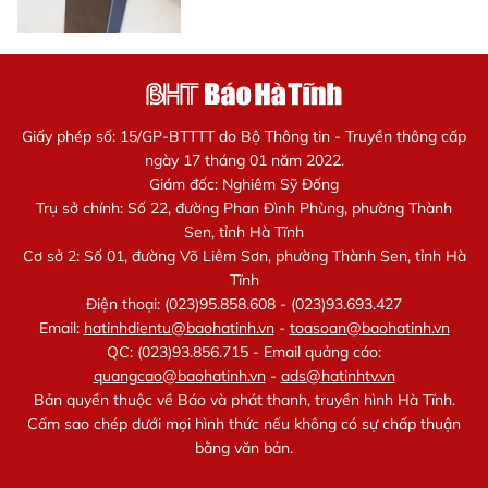
Giấy phép số: 15/GP-BTTTT do Bộ Thông tin - Truyền thông cấp
ngày 17 tháng 01 năm 2022.
Giám đốc: Nghiêm Sỹ Đống
Trụ sở chính: Số 22, đường Phan Đình Phùng, phường Thành
Sen, tỉnh Hà Tĩnh
Cơ sở 2: Số 01, đường Võ Liêm Sơn, phường Thành Sen, tỉnh Hà
Tĩnh
Điện thoại: (023)95.858.608 - (023)93.693.427
Email:
hatinhdientu@baohatinh.vn
-
toasoan@baohatinh.vn
QC: (023)93.856.715 - Email quảng cáo:
quangcao@baohatinh.vn
-
ads@hatinhtv.vn
Bản quyền thuộc về Báo và phát thanh, truyền hình Hà Tĩnh.
Cấm sao chép dưới mọi hình thức nếu không có sự chấp thuận
bằng văn bản.