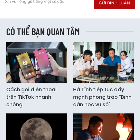
Xin vui lòng gõ tiếng Việt có dấu
GỬI BÌNH LUẬN
CÓ THỂ BẠN QUAN TÂM
Cách gọi điện thoại
Hà Tĩnh tiếp tục đẩy
trên TikTok nhanh
mạnh phong trào "Bình
chóng
dân học vụ số"