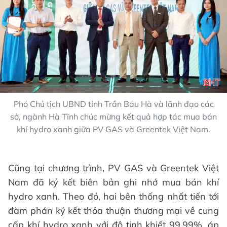
Phó Chủ tịch UBND tỉnh Trần Báu Hà và lãnh đạo các
sở, ngành Hà Tĩnh chúc mừng kết quả hợp tác mua bán
khí hydro xanh giữa PV GAS và Greentek Việt Nam.
Cũng tại chương trình, PV GAS và Greentek Việt
Nam đã ký kết biên bản ghi nhớ mua bán khí
hydro xanh. Theo đó, hai bên thống nhất tiến tới
đàm phán ký kết thỏa thuận thương mại về cung
cấp khí hydro xanh với độ tinh khiết 99,99%, áp