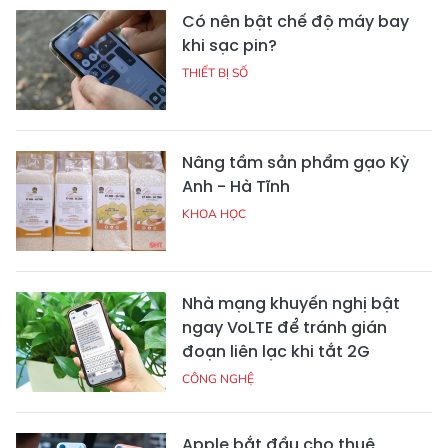
Có nên bật chế độ máy bay
khi sạc pin?
THIẾT BỊ SỐ
Nâng tầm sản phẩm gạo Kỳ
Anh - Hà Tĩnh
KHOA HỌC
Nhà mạng khuyến nghị bật
ngay VoLTE để tránh gián
đoạn liên lạc khi tắt 2G
CÔNG NGHỆ
Apple bắt đầu cho thuê