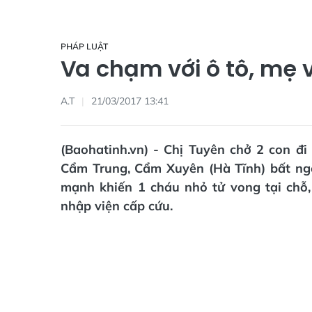
PHÁP LUẬT
Va chạm với ô tô, mẹ 
A.T
21/03/2017 13:41
(Baohatinh.vn) - Chị Tuyên chở 2 con đ
Cẩm Trung, Cẩm Xuyên (Hà Tĩnh) bất ngờ 
mạnh khiến 1 cháu nhỏ tử vong tại chỗ,
nhập viện cấp cứu.