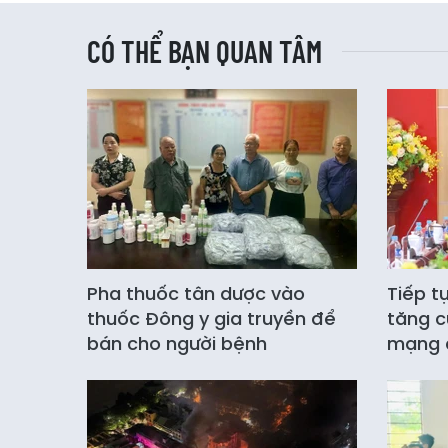
CÓ THỂ BẠN QUAN TÂM
Pha thuốc tân dược vào
Tiếp t
thuốc Đông y gia truyền để
tăng c
bán cho người bệnh
mạng 