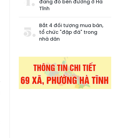
đang đỗ bên đường ở Hà
Tĩnh
Bắt 4 đối tượng mua bán,
tổ chức "đập đá" trong
nhà dân
7
g
m
ế
c
c