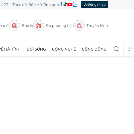
3.427
Theo dõi Báo Hà Tĩnh qua
Đăng nhập
in mới
Báo in
Đa phương tiện
Truyền hình
VỀ HÀ TĨNH
ĐỜI SỐNG
CÔNG NGHỆ
CỘNG ĐỒNG