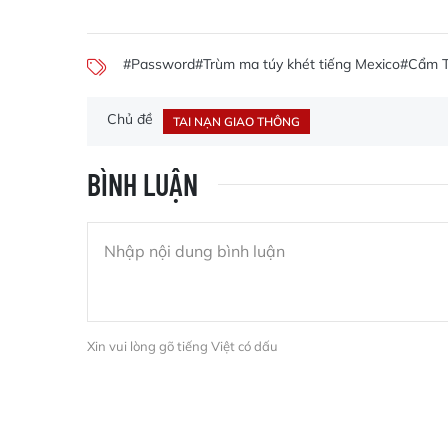
#Password
#Trùm ma túy khét tiếng Mexico
#Cẩm T
Chủ đề
TAI NẠN GIAO THÔNG
BÌNH LUẬN
Xin vui lòng gõ tiếng Việt có dấu