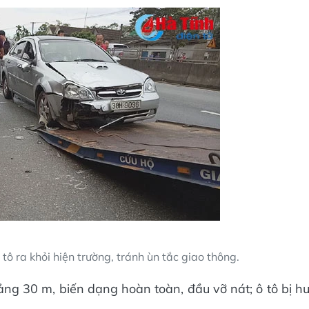
tô ra khỏi hiện trường, tránh ùn tắc giao thông.
oảng 30 m, biến dạng hoàn toàn, đầu vỡ nát; ô tô bị h