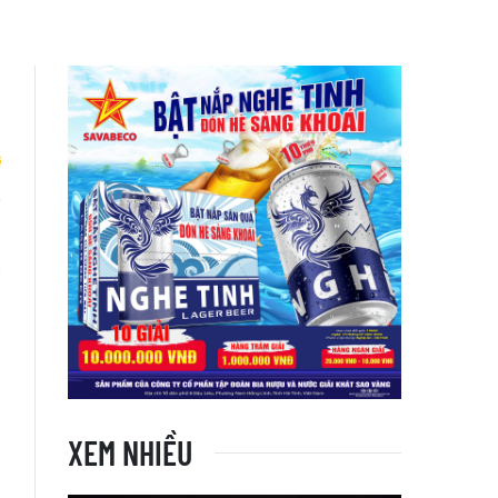
ã
m
i
XEM NHIỀU