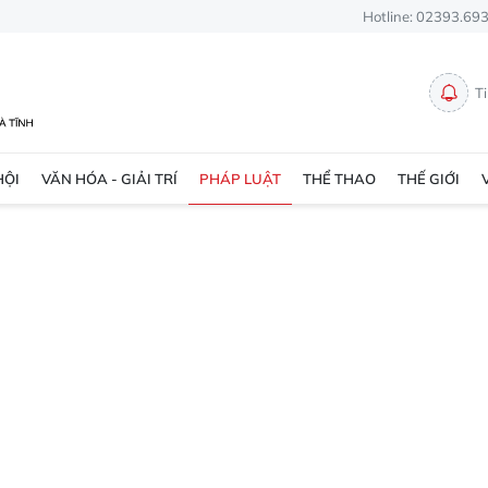
Hotline: 02393.69
T
HỘI
VĂN HÓA - GIẢI TRÍ
PHÁP LUẬT
THỂ THAO
THẾ GIỚI