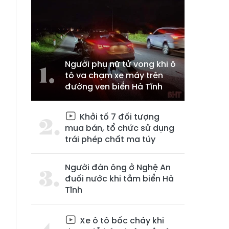
Người phụ nữ tử vong khi ô
tô va chạm xe máy trên
đường ven biển Hà Tĩnh
Khởi tố 7 đối tượng
mua bán, tổ chức sử dụng
trái phép chất ma túy
Người đàn ông ở Nghệ An
đuối nước khi tắm biển Hà
Tĩnh
Xe ô tô bốc cháy khi