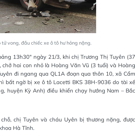
tử vong, đầu chiếc xe ô tô hư hỏng nặng.
oảng 13h30" ngày 21/3, khi chị Trương Thị Tuyên (3
, chở hai con nhỏ là Hoàng Văn Vũ (3 tuổi) và Hoàn
ị Tuyên đi ngang qua QL1A đoạn qua thôn 10, xã Cẩ
ì bất ngờ bị xe ô tô Lacetti BKS 38H-9036 do tài x
ồng, huyện Kỳ Anh) điều khiển chạy hướng Nam – Bắ
 chỗ, chị Tuyên và cháu Uyên bị thương nặng, đượ
 khoa Hà Tĩnh.