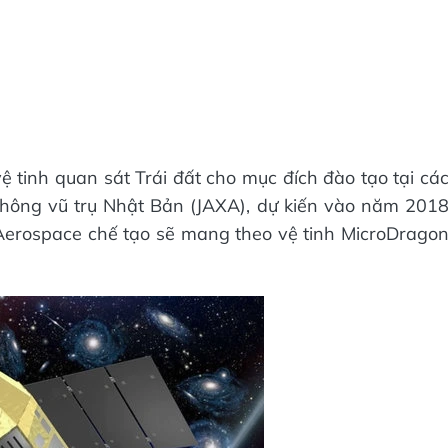
ệ tinh quan sát Trái đất cho mục đích đào tạo tại cá
hông vũ trụ Nhật Bản (JAXA), dự kiến vào năm 201
 Aerospace chế tạo sẽ mang theo vệ tinh MicroDrago