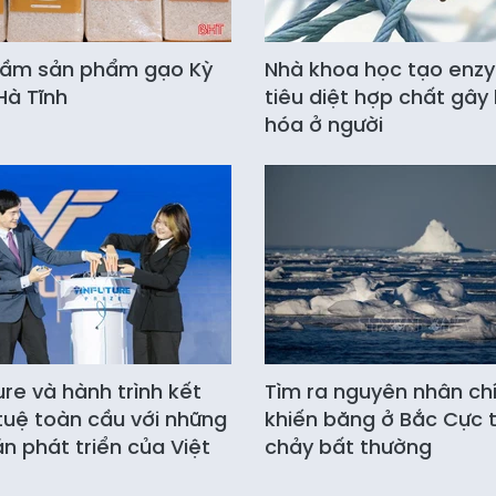
tầm sản phẩm gạo Kỳ
Nhà khoa học tạo enz
Hà Tĩnh
tiêu diệt hợp chất gây 
hóa ở người
ure và hành trình kết
Tìm ra nguyên nhân ch
í tuệ toàn cầu với những
khiến băng ở Bắc Cực 
án phát triển của Việt
chảy bất thường