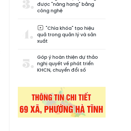
được "nâng hạng" bằng
công nghệ
"Chìa khóa" tạo hiệu
quả trong quản lý và sản
xuất
c
Góp ý hoàn thiện dự thảo
8
nghị quyết về phát triển
n
KHCN, chuyển đổi số