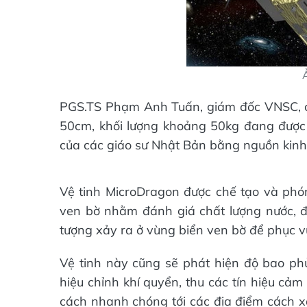
PGS.TS Phạm Anh Tuấn, giám đốc VNSC, cho
50cm, khối lượng khoảng 50kg đang được c
của các giáo sư Nhật Bản bằng nguồn kinh
Vệ tinh MicroDragon được chế tạo và phó
ven bờ nhằm đánh giá chất lượng nước, đị
tượng xảy ra ở vùng biển ven bờ để phục v
Vệ tinh này cũng sẽ phát hiện độ bao phủ
hiệu chỉnh khí quyển, thu các tín hiệu cả
cách nhanh chóng tới các địa điểm cách xa