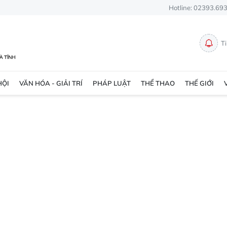
Hotline: 02393.69
T
HỘI
VĂN HÓA - GIẢI TRÍ
PHÁP LUẬT
THỂ THAO
THẾ GIỚI