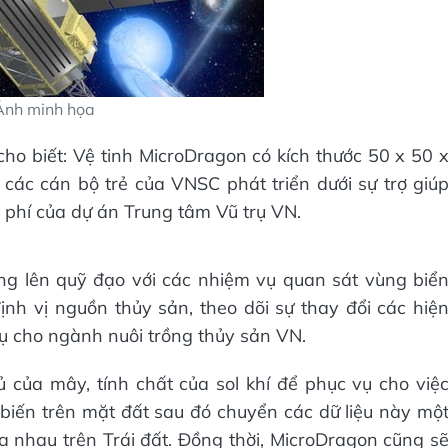
Ảnh minh họa
 biết: Vệ tinh MicroDragon có kích thước 50 x 50 
ác cán bộ trẻ của VNSC phát triển dưới sự trợ giú
 phí của dự án Trung tâm Vũ trụ VN.
ng lên quỹ đạo với các nhiệm vụ quan sát vùng biể
nh vị nguồn thủy sản, theo dõi sự thay đổi các hiệ
ụ cho ngành nuôi trồng thủy sản VN.
 của mây, tính chất của sol khí để phục vụ cho việ
m biến trên mặt đất sau đó chuyển các dữ liệu này mộ
 nhau trên Trái đất. Đồng thời, MicroDragon cũng s