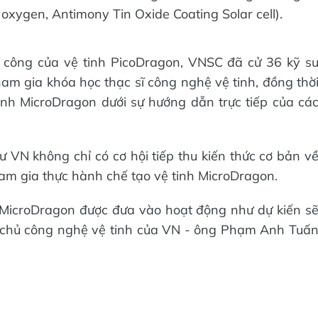
oxygen, Antimony Tin Oxide Coating Solar cell).
 công của vệ tinh PicoDragon, VNSC đã cử 36 kỹ s
 gia khóa học thạc sĩ công nghệ vệ tinh, đồng thờ
 tinh MicroDragon dưới sự hướng dẫn trực tiếp của cá
ư VN không chỉ có cơ hội tiếp thu kiến thức cơ bản v
ham gia thực hành chế tạo vệ tinh MicroDragon.
h MicroDragon được đưa vào hoạt động như dự kiến s
àm chủ công nghệ vệ tinh của VN - ông Phạm Anh Tuấ