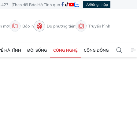
3.427
Theo dõi Báo Hà Tĩnh qua
Đăng nhập
in mới
Báo in
Đa phương tiện
Truyền hình
VỀ HÀ TĨNH
ĐỜI SỐNG
CÔNG NGHỆ
CỘNG ĐỒNG