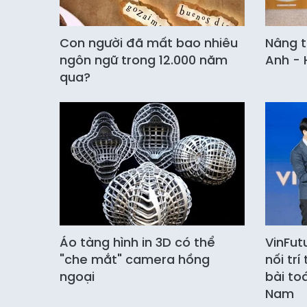
Con người đã mất bao nhiêu
Nâng 
ngôn ngữ trong 12.000 năm
Anh - 
qua?
Áo tàng hình in 3D có thể
VinFut
"che mắt" camera hồng
nối tr
ngoại
bài to
Nam