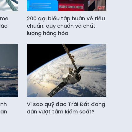
yme
200 đại biểu tập huấn về tiêu
lão
chuẩn, quy chuẩn và chất
lượng hàng hóa
ính
Vì sao quỹ đạo Trái Đất đang
tan
dần vượt tầm kiểm soát?