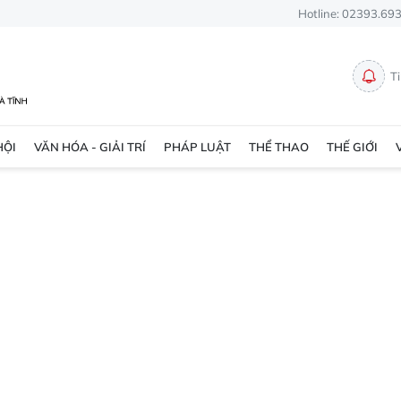
Hotline: 02393.69
T
HỘI
VĂN HÓA - GIẢI TRÍ
PHÁP LUẬT
THỂ THAO
THẾ GIỚI