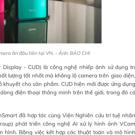
era ẩn đầu tiên tại VN.
- Ảnh: BẢO CHI
Display - CUD) là công nghệ nhiếp ảnh sử dụng tr
hất lượng tốt nhất mà không lộ camera trên giao diện
vô khuyết cho sản phẩm. CUD hiện mới được ứng dụn
dòng điện thoại thông minh trên thế giới, trong đó c
nSmart đã hợp tác cùng Viện Nghiên cứu trí tuệ nhâ
roup) phát triển công nghệ AI xử lý hình ảnh VCa
n hình. Bằng việc kết hợp các thuật toán và mô hìn