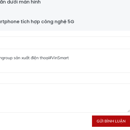
ẩn dưới màn hình
artphone tích hợp công nghệ 5G
ngroup sản xuất điện thoại
#VinSmart
GỬI BÌNH LUẬN