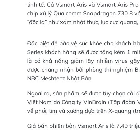
tinh tế. Cả Vsmart Aris và Vsmart Aris Pr
chip xử lý Qualcomm Snapdragon 730 8 với 
“độc lạ” như xám nhật thực, lục cực quang, 
Đặc biệt để bảo vệ sức khỏe cho khách h
Series khách hàng sẽ được tặng kèm 1 miế
là có khả năng giảm lây nhiễm virus gâ
được chứng nhận bởi phòng thí nghiệm Bi
NBC Meshtecz Nhật Bản.
Ngoài ra, sản phẩm sẽ được tùy chọn cài đ
Việt Nam do Công ty VinBrain (Tập đoàn V
về phổi, tim và xương dựa trên X-quang (t
Giá bán phiên bản Vsmart Aris là 7,49 triệu