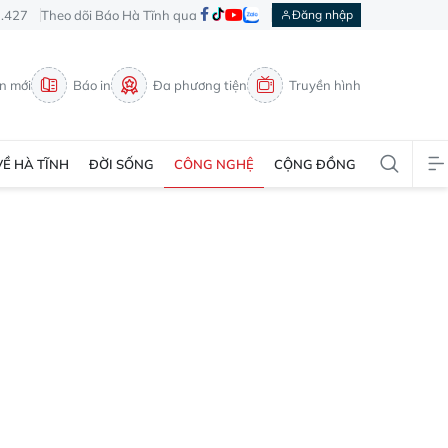
3.427
Theo dõi Báo Hà Tĩnh qua
Đăng nhập
in mới
Báo in
Đa phương tiện
Truyền hình
VỀ HÀ TĨNH
ĐỜI SỐNG
CÔNG NGHỆ
CỘNG ĐỒNG