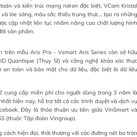
n toán và kiến trúc mạng nơron đặc biệt, VCam Krista
 và lóe sáng, màu sắc thiếu trung thực... tạo ra nhữn
được cập nhật liên tục nhằm nâng cao chất lượng hìn
đời sản phẩm.
trên mẫu Aris Pro - Vsmart Aris Series còn sở hữ
ID Quantique (Thụy Sĩ) và công nghệ khóa xác thự
 toàn và bảo mật cho dữ liệu, đặc biệt là dữ liệ
 cung cấp miễn phí cho người dùng trong 3 năm l
ất hiện nay, hỗ trợ tất cả các trình duyệt và dịch v
acebook. Đây là thỏa thuận ưu tiên giữa VinSmart v
S (thuộc Tập đoàn Vingroup).
 cách hiện đại, thời thượng với các đường nét bo trò