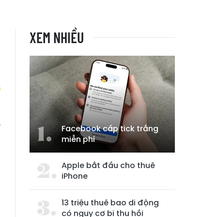
XEM NHIỀU
,
Facebook cấp tick trắng
i
miễn phí
Apple bắt đầu cho thuê
iPhone
13 triệu thuê bao di động
có nguy cơ bị thu hồi