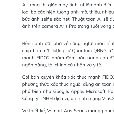
AI trong thị giác máy tính, nhiếp ảnh điệ
loại bỏ các hiện tượng ảnh mờ, thiếu, nhiễu
bức ảnh selfie sắc nét. Thuật toán AI sẽ 
ảnh trên camera Aris Pro trong suốt vòng 
Bên cạnh đột phá về công nghệ màn hình 
chip bảo mật lượng tử Quantum QRNG từ 
mạnh FIDO2 nhằm đảm bảo nâng cao độ an
ngân hàng, tài chính cá nhân và y tế.
Gói bản quyền khóa xác thực mạnh FIDO2
phương thức xác thực người dùng an toàn nh
phổ biến như Google, Apple, Microsoft, F
Công ty TNHH dịch vụ an ninh mạng VinCS
Về thiết kế, Vsmart Aris Series mang phong