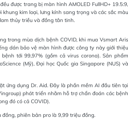
o đều được trang bị màn hình AMOLED FullHD+ 19.5:9
khung kim loại, lưng kính sang trọng và các sắc mà
lam thủy triều và đồng tân tinh.
àng trong mùa dịch bệnh COVID, khi mua Vsmart Ari
ng dán bảo vệ màn hình được công ty này giới thiệ
y bệnh tới 99,97% (gồm cả virus corona). Sản phẩ
oScience (Mỹ), Đại học Quốc gia Singapore (NUS) v
ặt ứng dụng Dr. Aid. Đây là phần mềm AI đầu tiên tạ
ingroup) phát triển nhằm hỗ trợ chẩn đoán các bện
rong đó có cả COVID).
 đồng, phiên bản pro là 9,99 triệu đồng.