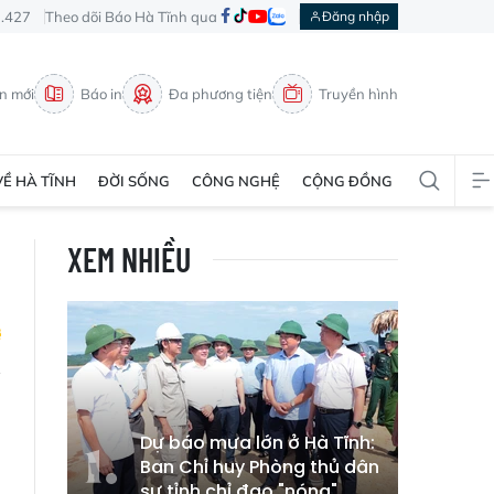
3.427
Theo dõi Báo Hà Tĩnh qua
Đăng nhập
in mới
Báo in
Đa phương tiện
Truyền hình
VỀ HÀ TĨNH
ĐỜI SỐNG
CÔNG NGHỆ
CỘNG ĐỒNG
XEM NHIỀU
n
Dự báo mưa lớn ở Hà Tĩnh:
Ban Chỉ huy Phòng thủ dân
sự tỉnh chỉ đạo "nóng"
n