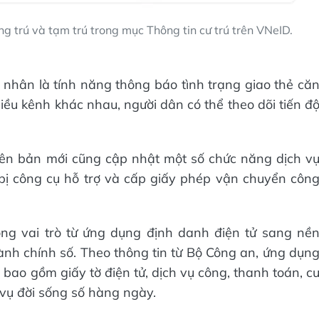
ng trú và tạm trú trong mục Thông tin cư trú trên VNeID.
á nhân là tính năng thông báo tình trạng giao thẻ că
iều kênh khác nhau, người dân có thể theo dõi tiến đ
.
iên bản mới cũng cập nhật một số chức năng dịch v
bị công cụ hỗ trợ và cấp giấy phép vận chuyển côn
ộng vai trò từ ứng dụng định danh điện tử sang nề
nh chính số. Theo thông tin từ Bộ Công an, ứng dụn
 bao gồm giấy tờ điện tử, dịch vụ công, thanh toán, c
 vụ đời sống số hàng ngày.