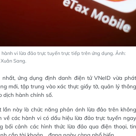
ành vi lừa đảo trực tuyến trực tiếp trên ứng dụng. Ảnh:
Xuân Sang.
 nhất, ứng dụng định danh điện tử VNeID vừa phá
ng mới, tập trung vào xác thực giấy tờ, quản lý thôn
ao dịch hành chính số.
 lần này là chức năng phản ánh lừa đảo trên khôn
 về các hành vi có dấu hiệu lừa đảo trực tuyến nga
 bối cảnh các hình thức lừa đảo qua điện thoại, ti
ánh cắp tài khoản... đang ngày càng phổ biến.