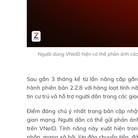
Người dùng VNeID hiện có thể phản ánh các h
Sau gần 3 tháng kể từ lần nâng cấp gần
hành phiên bản 2.2.8 với hàng loạt tính nă
tin cư trú và hỗ trợ người dân trong các gi
Điểm đáng chú ý nhất trong bản cập nhật
gian mạng. Người dân có thể gửi phản ánh
trên VNeID. Tính năng này xuất hiện trong
nhắn, mạng xã hội, lừa đảo chuyển tiền, đ