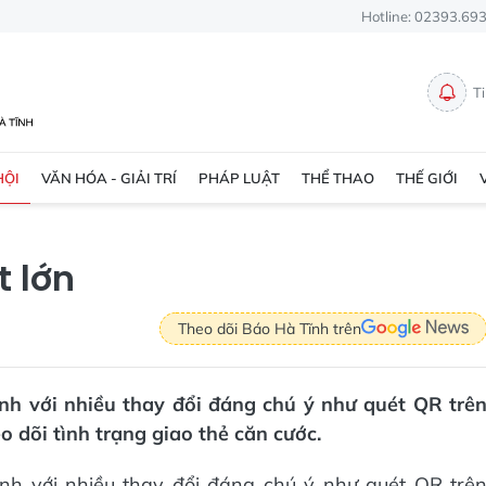
Hotline: 02393.69
T
HỘI
VĂN HÓA - GIẢI TRÍ
PHÁP LUẬT
THỂ THAO
THẾ GIỚI
t lớn
Theo dõi Báo Hà Tĩnh trên
nh với nhiều thay đổi đáng chú ý như quét QR trê
 dõi tình trạng giao thẻ căn cước.
nh với nhiều thay đổi đáng chú ý như quét QR trê