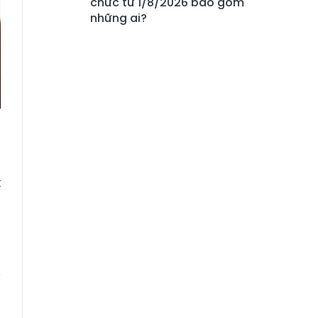
chức từ 1/8/2026 bao gồm
những ai?
t
g
g
y
n