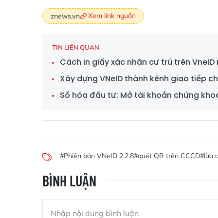
Xem link nguồn
znews.vn
TIN LIÊN QUAN
Cách in giấy xác nhận cư trú trên VneI
Xây dựng VNeID thành kênh giao tiếp c
Số hóa đầu tư: Mở tài khoản chứng kh
#Phiên bản VNeID 2.2.8
#quét QR trên CCCD
#lừa 
BÌNH LUẬN