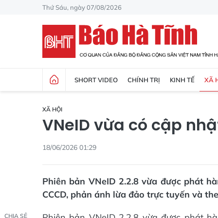
Thứ Sáu, ngày 07/08/2026
SHORT VIDEO
CHÍNH TRỊ
KINH TẾ
XÃ 
XÃ HỘI
VNeID vừa có cập nhậ
18/06/2026 01:29
Phiên bản VNeID 2.2.8 vừa được phát hà
CCCD, phản ánh lừa đảo trực tuyến và theo
Phiên bản VNeID 2.2.8 vừa được phát hà
CHIA SẺ