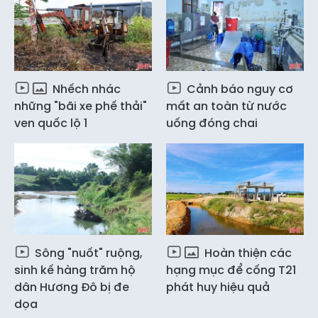
Nhếch nhác
Cảnh báo nguy cơ
những "bãi xe phế thải"
mất an toàn từ nước
ven quốc lộ 1
uống đóng chai
Sông "nuốt" ruộng,
Hoàn thiện các
sinh kế hàng trăm hộ
hạng mục để cống T21
dân Hương Đô bị đe
phát huy hiệu quả
dọa