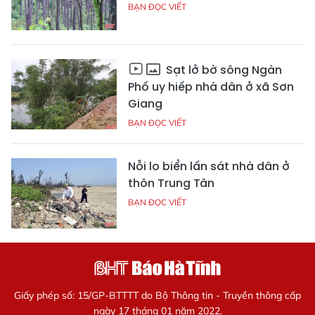
BẠN ĐỌC VIẾT
Sạt lở bờ sông Ngàn
Phố uy hiếp nhà dân ở xã Sơn
Giang
BẠN ĐỌC VIẾT
Nỗi lo biển lấn sát nhà dân ở
thôn Trung Tân
BẠN ĐỌC VIẾT
Giấy phép số: 15/GP-BTTTT do Bộ Thông tin - Truyền thông cấp
ngày 17 tháng 01 năm 2022.