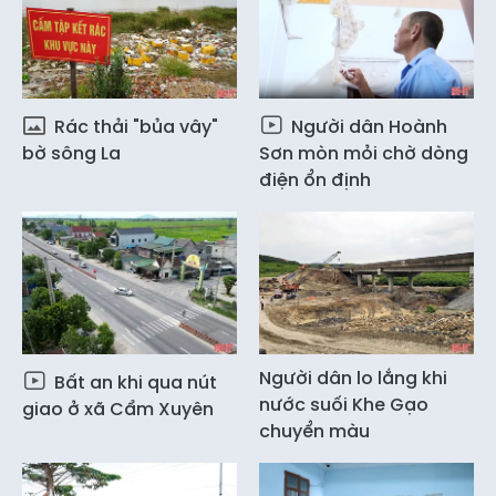
Rác thải "bủa vây"
Người dân Hoành
bờ sông La
Sơn mòn mỏi chờ dòng
điện ổn định
Người dân lo lắng khi
Bất an khi qua nút
nước suối Khe Gạo
giao ở xã Cẩm Xuyên
chuyển màu