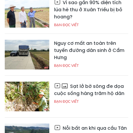
Vì sao gần 90% diện tích
lúa hè thu ở Xuân Triều bị bỏ
hoang?
BẠN ĐỌC VIẾT
Nguy cơ mất an toàn trên
tuyến đường dân sinh ở Cẩm
Hưng
BẠN ĐỌC VIẾT
Sạt lở bờ sông đe dọa
cuộc sống hàng trăm hộ dân
BẠN ĐỌC VIẾT
Nỗi bất an khi qua cầu Tân