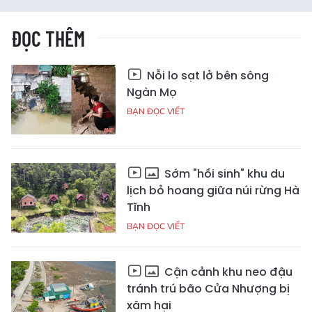
ĐỌC THÊM
Nỗi lo sạt lở bên sông
Ngàn Mọ
BẠN ĐỌC VIẾT
Sớm "hồi sinh" khu du
lịch bỏ hoang giữa núi rừng Hà
Tĩnh
BẠN ĐỌC VIẾT
Cận cảnh khu neo đậu
tránh trú bão Cửa Nhượng bị
xâm hại