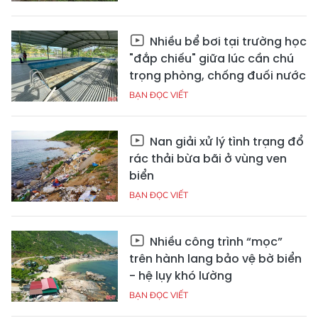
Nhiều bể bơi tại trường học
"đắp chiếu" giữa lúc cần chú
trọng phòng, chống đuối nước
BẠN ĐỌC VIẾT
Nan giải xử lý tình trạng đổ
rác thải bừa bãi ở vùng ven
biển
BẠN ĐỌC VIẾT
Nhiều công trình “mọc”
trên hành lang bảo vệ bờ biển
- hệ lụy khó lường
BẠN ĐỌC VIẾT