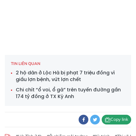
TIN LIÊN QUAN
2 hộ dân ở Lộc Hà bị phạt 7 triệu đồng vì
giấu lợn bệnh, vứt lợn chết
Chi chít “ổ voi, ổ gà” trên tuyến đường gần
174 tỷ đồng ở TX Kỳ Anh
Copy link