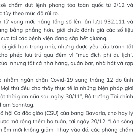
 sẽ chấm dứt lệnh phong tỏa toàn quốc từ 2/12 v
 tùy theo mức độ rủi ro.
 tử vong mới, nâng tổng số lên lần lượt 932.111 v
ang bằng phẳng hơn, giới chức đánh giá các số liệ
 cực tại các bệnh viện đang sắp hết giường.
bị giới hạn trong nhà, nhưng được yêu cầu tránh tấ
cho phép lưu trú qua đêm vì “mục đích phi du lịch”
ửa, nhưng tất cả nhà hàng, quán bar, nhà hát và rạ
áp nhằm ngăn chặn Covid-19 sang tháng 12 do tìn
“Mọi thứ đều cho thấy thực tế là những biện pháp giớ
ột thời gian nữa sau ngày 30/11”, Bộ trưởng Tài chín
ld am Sonntag.
 hội Cơ đốc giáo (CSU) của bang Bavaria, cho hay l
được mở rộng thêm ba tuần, tới ngày 20/12. “Làn són
nhiễm mới không giảm. Thay vào đó, các phòng chă