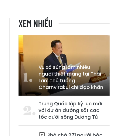
XEM NHIỀU
Vụ xả súng làm nhiều
người thiệt mạng tại Thái
u
Lan: Thủ tướng
Charnvirakul chỉ đạo khẩn
Trung Quốc lập kỷ lục mới
với dự án đường sắt cao
tốc dưới sông Dương Tử
Phà chở 271 người bốc