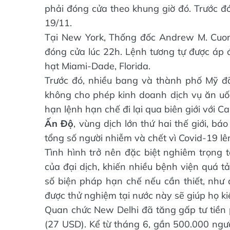
phải đóng cửa theo khung giờ đó. Trước đó
19/11.
Tại New York, Thống đốc Andrew M. Cuo
đóng cửa lúc 22h. Lệnh tương tự được áp 
hạt Miami-Dade, Florida.
Trước đó, nhiều bang và thành phố Mỹ đ
không cho phép kinh doanh dịch vụ ăn uốn
hạn lệnh hạn chế đi lại qua biên giới với 
Ấn Độ
, vùng dịch lớn thứ hai thế giới, 
tổng số người nhiễm và chết vì Covid-19 lê
Tình hình trở nên đặc biệt nghiêm trọng t
của đại dịch, khiến nhiều bệnh viện quá t
số biện pháp hạn chế nếu cần thiết, như 
được thử nghiệm tại nước này sẽ giúp họ ki
Quan chức New Delhi đã tăng gấp tư tiền 
(27 USD). Kể từ tháng 6, gần 500.000 ngườ