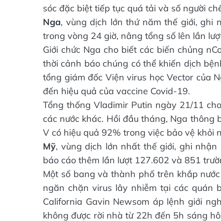
sóc đặc biệt tiếp tục quá tải và số người ch
Nga
, vùng dịch lớn thứ năm thế giới, gh
trong vòng 24 giờ, nâng tổng số lên lần lư
Giới chức Nga cho biết các biến chủng nC
thời cảnh báo chúng có thể khiến dịch bện
tổng giám đốc Viện virus học Vector của
đến hiệu quả của vaccine Covid-19.
Tổng thống Vladimir Putin ngày 21/11 cho
các nước khác. Hồi đầu tháng, Nga thông b
V có hiệu quả 92% trong việc bảo vệ khỏi 
Mỹ
, vùng dịch lớn nhất thế giới, ghi nhậ
báo cáo thêm lần lượt 127.602 và 851 trườ
Một số bang và thành phố trên khắp nước
ngăn chặn virus lây nhiễm tại các quán b
California Gavin Newsom áp lệnh giới ngh
không được rời nhà từ 22h đến 5h sáng hôm