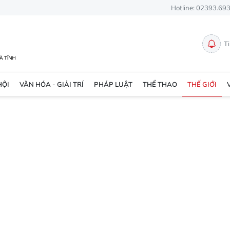
Hotline: 02393.69
T
HỘI
VĂN HÓA - GIẢI TRÍ
PHÁP LUẬT
THỂ THAO
THẾ GIỚI