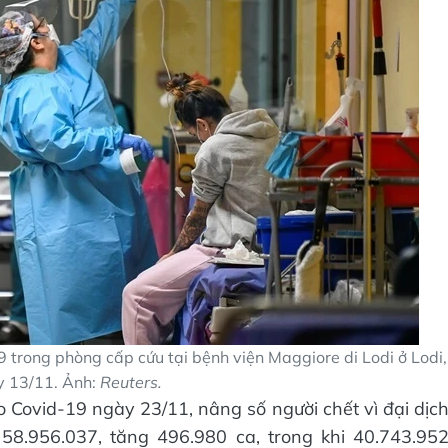
 trong phòng cấp cứu tại bệnh viện Maggiore di Lodi ở Lodi,
ày 13/11. Ảnh:
Reuters.
o Covid-19 ngày 23/11, nâng số người chết vì đại dịc
 58.956.037, tăng 496.980 ca, trong khi 40.743.95