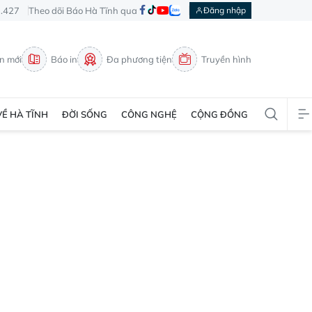
3.427
Theo dõi Báo Hà Tĩnh qua
Đăng nhập
in mới
Báo in
Đa phương tiện
Truyền hình
VỀ HÀ TĨNH
ĐỜI SỐNG
CÔNG NGHỆ
CỘNG ĐỒNG