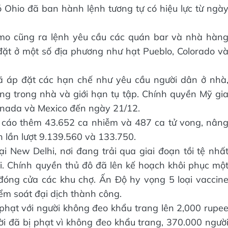
 Ohio đã ban hành lệnh tương tự có hiệu lực từ ngà
mo cũng ra lệnh yêu cầu các quán bar và nhà hàn
đặt ở một số địa phương như hạt Pueblo, Colorado v
ã áp đặt các hạn chế như yêu cầu người dân ở nhà
g trong nhà và giới hạn tụ tập. Chính quyền Mỹ gi
Canada và Mexico đến ngày 21/12.
báo cáo thêm 43.652 ca nhiễm và 487 ca tử vong, nân
n lần lượt 9.139.560 và 133.750.
ại New Delhi, nơi đang trải qua giai đoạn tồi tệ nhấ
ải. Chính quyền thủ đô đã lên kế hoạch khôi phục mộ
đóng cửa các khu chợ. Ấn Độ hy vọng 5 loại vaccin
ểm soát đại dịch thành công.
phạt với người không đeo khẩu trang lên 2,000 rupe
i đã bị phạt vì không đeo khẩu trang, 370.000 ngườ