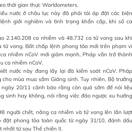
eo thời gian thực Worldometers.
iều nước ở châu lục này đã phải tái áp đặt các biệ
ệnh giới nghiêm và tình trạng khẩn cấp, khi số c
 cáo 2.140.208 ca nhiễm và 48.732 ca tử vong sau kh
 tử vong. Bất chấp lệnh phong tỏa mới trên phạm v
ố ca nhiễm nCoV mới giảm mạnh, Pháp vẫn trở thàn
ệu ca nhiễm nCoV.
biết nước này đang lấy lại đà kiểm soát nCoV. Phá
g cho mùa mua sắm Giáng sinh. Tuy nhiên, Bộ trưởn
i ngày 20/11 cảnh báo rằng còn quá sớm để nói liệ
ng sinh hay không, nói rằng việc đảo ngược xu hướn
 người chết, nâng ca nhiễm và tử vong lên lần lượ
p đặt phong tỏa toàn quốc từ ngày 31/10, đánh dấ
nhất từ sau Thế chiến II.