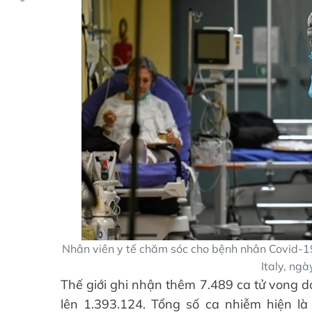
Nhân viên y tế chăm sóc cho bệnh nhân Covid-19
Italy, ng
Thế giới ghi nhận thêm 7.489 ca tử vong d
lên 1.393.124. Tổng số ca nhiễm hiện là