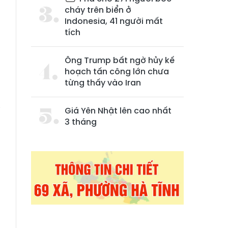
cháy trên biển ở
Indonesia, 41 người mất
tích
Ông Trump bất ngờ hủy kế
hoạch tấn công lớn chưa
từng thấy vào Iran
g
i
Giá Yên Nhật lên cao nhất
3 tháng
,
n