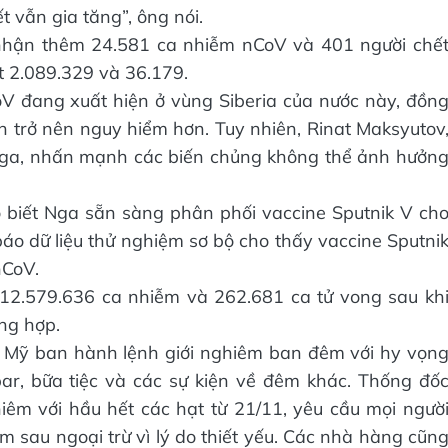
ết vẫn gia tăng”, ông nói.
i nhận thêm 24.581 ca nhiễm nCoV và 401 người chế
ợt 2.089.329 và 36.179.
oV đang xuất hiện ở vùng Siberia của nước này, đồn
h trở nên nguy hiểm hơn. Tuy nhiên, Rinat Maksyutov
 Nga, nhấn mạnh các biến chủng không thể ảnh hưởn
 biết Nga sẵn sàng phân phối vaccine Sputnik V ch
áo dữ liệu thử nghiệm sơ bộ cho thấy vaccine Sputni
nCoV.
n 12.579.636 ca nhiễm và 262.681 ca tử vong sau kh
ng hợp.
 Mỹ ban hành lệnh giới nghiêm ban đêm với hy vọn
ar, bữa tiệc và các sự kiện về đêm khác. Thống đố
iêm với hầu hết các hạt từ 21/11, yêu cầu mọi ngườ
 sau ngoại trừ vì lý do thiết yếu. Các nhà hàng cũn