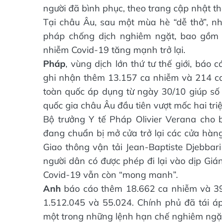
người đã bình phục, theo trang cập nhật th
Tại châu Âu, sau một mùa hè “dễ thở”, nh
pháp chống dịch nghiêm ngặt, bao gồm l
nhiễm Covid-19 tăng mạnh trở lại.
Pháp
, vùng dịch lớn thứ tư thế giới, báo
ghi nhận thêm 13.157 ca nhiễm và 214 ca
toàn quốc áp dụng từ ngày 30/10 giúp s
quốc gia châu Âu đầu tiên vượt mốc hai tri
Bộ trưởng Y tế Pháp Olivier Verana cho 
đang chuẩn bị mở cửa trở lại các cửa hàn
Giao thông vận tải Jean-Baptiste Djebbar
người dân có được phép đi lại vào dịp Giá
Covid-19 vẫn còn “mong manh”.
Anh
báo cáo thêm 18.662 ca nhiễm và 398
1.512.045 và 55.024. Chính phủ đã tái á
một trong những lệnh hạn chế nghiêm ngặt 