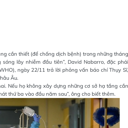
tầng cần thiết (để chống dịch bệnh) trong những thán
sóng lây nhiễm đầu tiên”, David Nabarro, đặc phá
 (WHO), ngày 22/11 trả lời phỏng vấn báo chí Thụy Sĩ
châu Âu.
 hai. Nếu họ không xây dựng những cơ sở hạ tầng cầ
phát thứ ba vào đầu năm sau”, ông cho biết thêm.