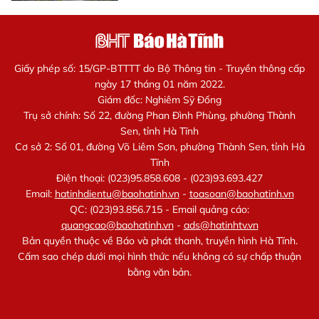
Giấy phép số: 15/GP-BTTTT do Bộ Thông tin - Truyền thông cấp
ngày 17 tháng 01 năm 2022.
Giám đốc: Nghiêm Sỹ Đống
Trụ sở chính: Số 22, đường Phan Đình Phùng, phường Thành
Sen, tỉnh Hà Tĩnh
Cơ sở 2: Số 01, đường Võ Liêm Sơn, phường Thành Sen, tỉnh Hà
Tĩnh
Điện thoại: (023)95.858.608 - (023)93.693.427
Email:
hatinhdientu@baohatinh.vn
-
toasoan@baohatinh.vn
QC: (023)93.856.715 - Email quảng cáo:
quangcao@baohatinh.vn
-
ads@hatinhtv.vn
Bản quyền thuộc về Báo và phát thanh, truyền hình Hà Tĩnh.
Cấm sao chép dưới mọi hình thức nếu không có sự chấp thuận
bằng văn bản.