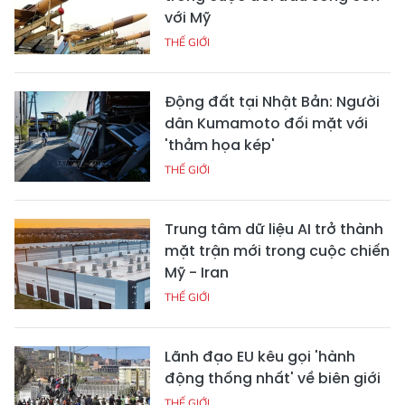
với Mỹ
THẾ GIỚI
Động đất tại Nhật Bản: Người
dân Kumamoto đối mặt với
'thảm họa kép'
THẾ GIỚI
Trung tâm dữ liệu AI trở thành
mặt trận mới trong cuộc chiến
Mỹ - Iran
THẾ GIỚI
Lãnh đạo EU kêu gọi 'hành
động thống nhất' về biên giới
THẾ GIỚI