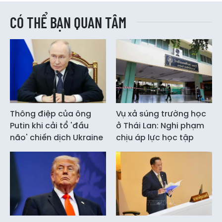
CÓ THỂ BẠN QUAN TÂM
Thông điệp của ông
Vụ xả súng trường học
Putin khi cải tổ 'đầu
ở Thái Lan: Nghi phạm
não' chiến dịch Ukraine
chịu áp lực học tập