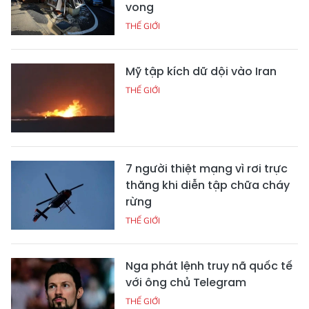
vong
THẾ GIỚI
Mỹ tập kích dữ dội vào Iran
THẾ GIỚI
7 người thiệt mạng vì rơi trực
thăng khi diễn tập chữa cháy
rừng
THẾ GIỚI
Nga phát lệnh truy nã quốc tế
với ông chủ Telegram
THẾ GIỚI