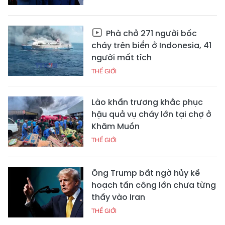
Phà chở 271 người bốc
cháy trên biển ở Indonesia, 41
người mất tích
THẾ GIỚI
Lào khẩn trương khắc phục
hậu quả vụ cháy lớn tại chợ ở
Khăm Muồn
THẾ GIỚI
Ông Trump bất ngờ hủy kế
hoạch tấn công lớn chưa từng
thấy vào Iran
THẾ GIỚI