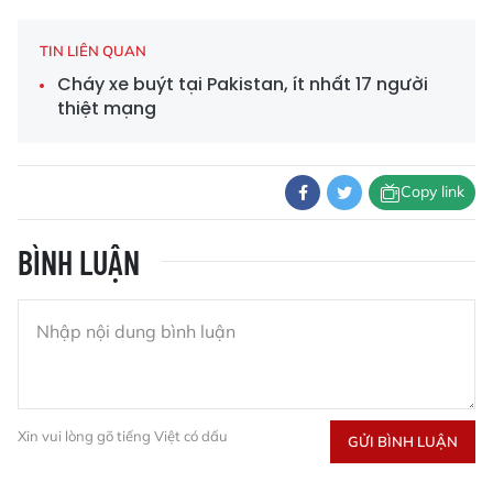
TIN LIÊN QUAN
Cháy xe buýt tại Pakistan, ít nhất 17 người
thiệt mạng
Copy link
BÌNH LUẬN
Xin vui lòng gõ tiếng Việt có dấu
GỬI BÌNH LUẬN