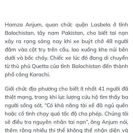
Hamza Anjum, quan chức quận Lasbela ở tỉnh
Balochistan, tây nam Pakistan, cho biết tai nạn
xảy ra rạng sáng nay khi xe buýt chở 48 người
đâm vào cột trụ trên cầu, lao xuống khe núi bên
dưới và bốc cháy. Chiếc xe lúc đó đang di chuyển
từ thủ phủ Quetta của tỉnh Balochistan đến thành
phố cảng Karachi.
Giới chức địa phương cho biết ít nhất 41 người đã
thiệt mạng, trong khi lực lượng cứu hộ tìm thấy ba
người sống sót. “Có khả năng tài xế đã ngủ quên
hoặc cố tình chạy quá tốc độ cho phép. Chúng tôi
sẽ điều tra nguyên nhân tai nạn”, ông Anjum nói,
thêm rằng nhiều thi thể không thể nhận diện và