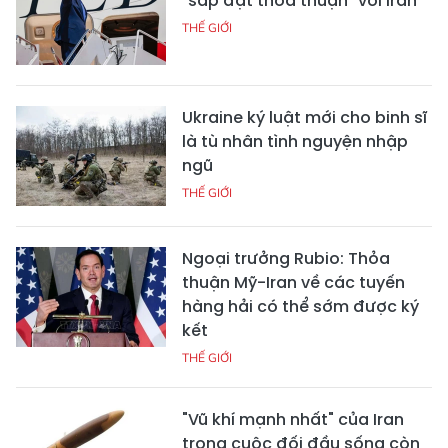
"sắp đạt thỏa thuận" với Iran
THẾ GIỚI
Ukraine ký luật mới cho binh sĩ
là tù nhân tình nguyện nhập
ngũ
THẾ GIỚI
Ngoại trưởng Rubio: Thỏa
thuận Mỹ-Iran về các tuyến
hàng hải có thể sớm được ký
kết
THẾ GIỚI
"Vũ khí mạnh nhất" của Iran
trong cuộc đối đầu sống còn