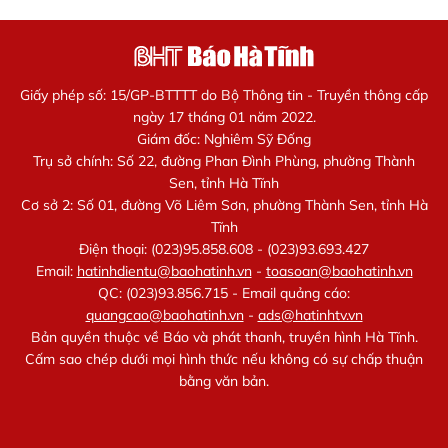
Giấy phép số: 15/GP-BTTTT do Bộ Thông tin - Truyền thông cấp
ngày 17 tháng 01 năm 2022.
Giám đốc: Nghiêm Sỹ Đống
Trụ sở chính: Số 22, đường Phan Đình Phùng, phường Thành
Sen, tỉnh Hà Tĩnh
Cơ sở 2: Số 01, đường Võ Liêm Sơn, phường Thành Sen, tỉnh Hà
Tĩnh
Điện thoại: (023)95.858.608 - (023)93.693.427
Email:
hatinhdientu@baohatinh.vn
-
toasoan@baohatinh.vn
QC: (023)93.856.715 - Email quảng cáo:
quangcao@baohatinh.vn
-
ads@hatinhtv.vn
Bản quyền thuộc về Báo và phát thanh, truyền hình Hà Tĩnh.
Cấm sao chép dưới mọi hình thức nếu không có sự chấp thuận
bằng văn bản.