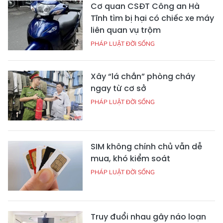
Cơ quan CSĐT Công an Hà
Tĩnh tìm bị hại có chiếc xe máy
liên quan vụ trộm
PHÁP LUẬT ĐỜI SỐNG
Xây “lá chắn” phòng cháy
ngay từ cơ sở
PHÁP LUẬT ĐỜI SỐNG
SIM không chính chủ vẫn dễ
mua, khó kiểm soát
PHÁP LUẬT ĐỜI SỐNG
Truy đuổi nhau gây náo loạn