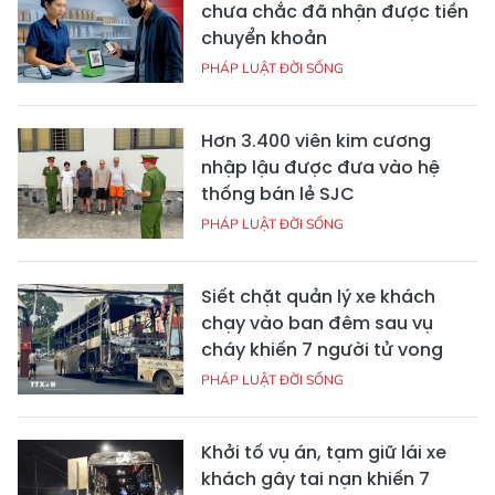
chưa chắc đã nhận được tiền
chuyển khoản
PHÁP LUẬT ĐỜI SỐNG
Hơn 3.400 viên kim cương
nhập lậu được đưa vào hệ
thống bán lẻ SJC
PHÁP LUẬT ĐỜI SỐNG
Siết chặt quản lý xe khách
chạy vào ban đêm sau vụ
cháy khiến 7 người tử vong
PHÁP LUẬT ĐỜI SỐNG
Khởi tố vụ án, tạm giữ lái xe
khách gây tai nạn khiến 7