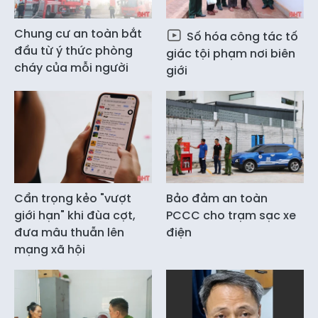
Chung cư an toàn bắt
Số hóa công tác tố
đầu từ ý thức phòng
giác tội phạm nơi biên
cháy của mỗi người
giới
Cẩn trọng kẻo "vượt
Bảo đảm an toàn
giới hạn" khi đùa cợt,
PCCC cho trạm sạc xe
đưa mâu thuẫn lên
điện
mạng xã hội