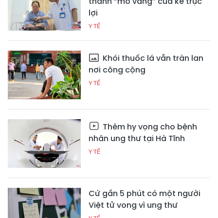
thành “mỏ vàng” của kẻ trục
lợi
Y TẾ
Khói thuốc lá vẫn tràn lan
nơi công cộng
Y TẾ
Thêm hy vọng cho bệnh
nhân ung thư tại Hà Tĩnh
Y TẾ
Cứ gần 5 phút có một người
Việt tử vong vì ung thư