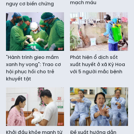
mạch máu
nguy cơ biến chứng
"Hành trình gieo mầm
Phát hiện ổ dịch sốt
xanh hy vọng": Trao cơ
xuất huyết ở xã Kỳ Hoa
hội phục hồi cho trẻ
với 5 người mắc bệnh
khuyết tật
Khởi đầu khỏe mạnh từ
Đề xuất hướng dẫn