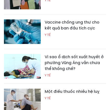
Y TẾ
Vaccine chống ung thư cho
kết quả ban đầu tích cực
Y TẾ
Vì sao ổ dịch sốt xuất huyết ở
phường Vũng Áng vẫn chưa
thể khống chế?
Y TẾ
Một điếu thuốc nhiều hệ luỵ
Y TẾ