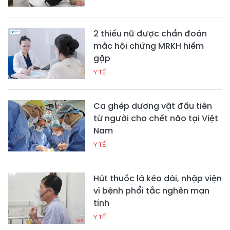
2 thiếu nữ được chẩn đoán
mắc hội chứng MRKH hiếm
gặp
Y TẾ
Ca ghép dương vật đầu tiên
từ người cho chết não tại Việt
Nam
Y TẾ
Hút thuốc lá kéo dài, nhập viện
vì bệnh phổi tắc nghẽn mạn
tính
Y TẾ