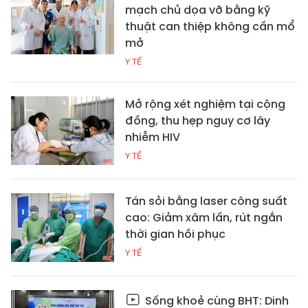
mạch chủ dọa vỡ bằng kỹ
thuật can thiệp không cần mổ
mở
Y TẾ
Mở rộng xét nghiệm tại cộng
đồng, thu hẹp nguy cơ lây
nhiễm HIV
Y TẾ
Tán sỏi bằng laser công suất
cao: Giảm xâm lấn, rút ngắn
thời gian hồi phục
Y TẾ
Sống khoẻ cùng BHT: Dinh