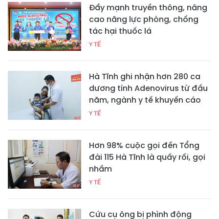
Đẩy mạnh truyền thông, nâng
cao năng lực phòng, chống
tác hại thuốc lá
Y TẾ
Hà Tĩnh ghi nhận hơn 280 ca
dương tính Adenovirus từ đầu
năm, ngành y tế khuyến cáo
Y TẾ
Hơn 98% cuộc gọi đến Tổng
đài 115 Hà Tĩnh là quấy rối, gọi
nhầm
Y TẾ
Cứu cụ ông bị phình động