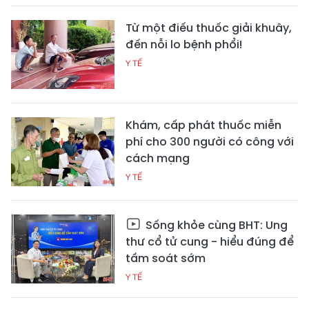
Từ một điếu thuốc giải khuây,
đến nỗi lo bệnh phổi!
Y TẾ
Khám, cấp phát thuốc miễn
phí cho 300 người có công với
cách mạng
Y TẾ
Sống khỏe cùng BHT: Ung
thư cổ tử cung - hiểu đúng để
tầm soát sớm
Y TẾ