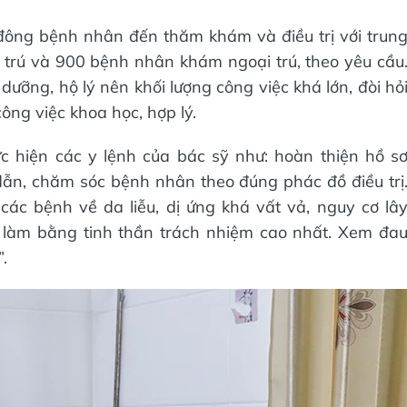
đông bệnh nhân đến thăm khám và điều trị với trun
 trú và 900 bệnh nhân khám ngoại trú, theo yêu cầu
 dưỡng, hộ lý nên khối lượng công việc khá lớn, đòi hỏ
ông việc khoa học, hợp lý.
ực hiện các y lệnh của bác sỹ như: hoàn thiện hồ s
dẫn, chăm sóc bệnh nhân theo đúng phác đồ điều trị
c bệnh về da liễu, dị ứng khá vất vả, nguy cơ lâ
 làm bằng tinh thần trách nhiệm cao nhất. Xem đa
.