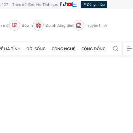
3.427
Theo dõi Báo Hà Tĩnh qua
Đăng nhập
in mới
Báo in
Đa phương tiện
Truyền hình
VỀ HÀ TĨNH
ĐỜI SỐNG
CÔNG NGHỆ
CỘNG ĐỒNG