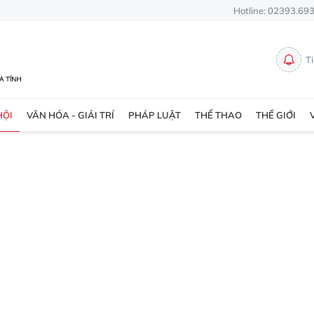
Hotline: 02393.69
T
HỘI
VĂN HÓA - GIẢI TRÍ
PHÁP LUẬT
THỂ THAO
THẾ GIỚI