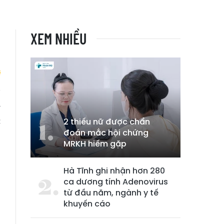
XEM NHIỀU
y
c
2 thiếu nữ được chẩn
đoán mắc hội chứng
MRKH hiếm gặp
Hà Tĩnh ghi nhận hơn 280
ca dương tính Adenovirus
từ đầu năm, ngành y tế
khuyến cáo