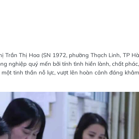
hị Trần Thị Hoa (SN 1972, phường Thạch Linh, TP H
ng nghiệp quý mến bởi tính tình hiền lành, chất phác
à một tinh thần nỗ lực, vượt lên hoàn cảnh đáng khâ