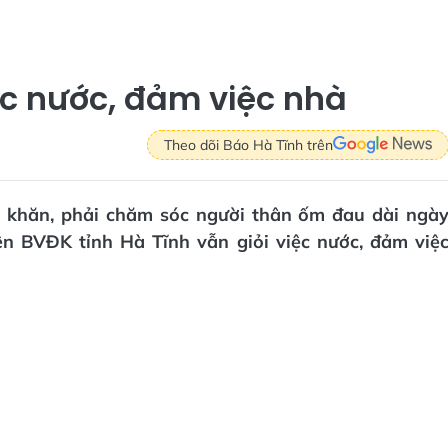
ệc nước, đảm việc nhà
Theo dõi Báo Hà Tĩnh trên
ó khăn, phải chăm sóc người thân ốm đau dài ngà
ên BVĐK tỉnh Hà Tĩnh vẫn giỏi việc nước, đảm việ