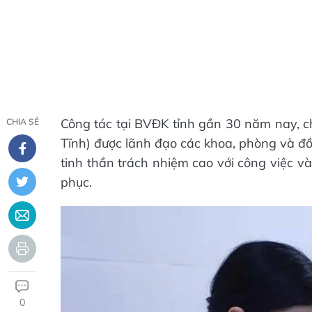
Công tác tại BVĐK tỉnh gần 30 năm nay, c
CHIA SẺ
Tĩnh) được lãnh đạo các khoa, phòng và đồ
tinh thần trách nhiệm cao với công việc v
phục.
0