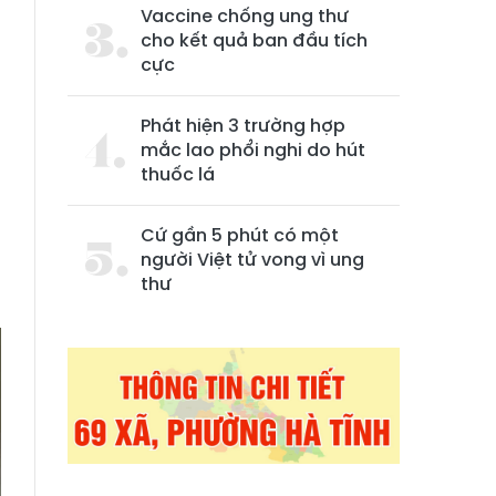
Vaccine chống ung thư
cho kết quả ban đầu tích
cực
Phát hiện 3 trường hợp
mắc lao phổi nghi do hút
thuốc lá
à
,
Cứ gần 5 phút có một
m
người Việt tử vong vì ung
thư