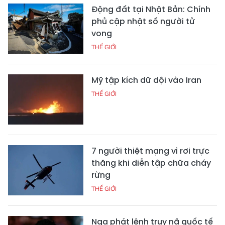
Động đất tại Nhật Bản: Chính
phủ cập nhật số người tử
vong
THẾ GIỚI
Mỹ tập kích dữ dội vào Iran
THẾ GIỚI
7 người thiệt mạng vì rơi trực
thăng khi diễn tập chữa cháy
rừng
THẾ GIỚI
Nga phát lệnh truy nã quốc tế