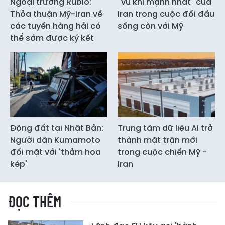
Ngoại trưởng Rubio:
"Vũ khí mạnh nhất" của
Thỏa thuận Mỹ-Iran về
Iran trong cuộc đối đầu
các tuyến hàng hải có
sống còn với Mỹ
thể sớm được ký kết
Động đất tại Nhật Bản:
Trung tâm dữ liệu AI trở
Người dân Kumamoto
thành mặt trận mới
đối mặt với 'thảm họa
trong cuộc chiến Mỹ -
kép'
Iran
ĐỌC THÊM