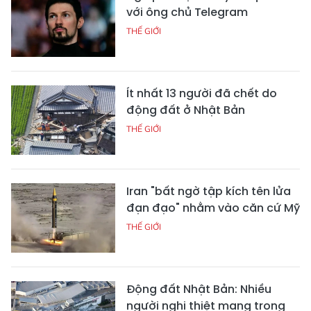
với ông chủ Telegram
THẾ GIỚI
Ít nhất 13 người đã chết do
động đất ở Nhật Bản
THẾ GIỚI
Iran "bất ngờ tập kích tên lửa
đạn đạo" nhằm vào căn cứ Mỹ
THẾ GIỚI
Động đất Nhật Bản: Nhiều
người nghi thiệt mạng trong