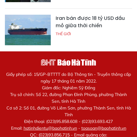
Iran bán được 18 tỷ USD dầu
mỏ giữa thời chiến
THẾ GIỚI
Giấy phép số: 15/GP-BTTTT do Bộ Thông tin - Truyền thông cấp
ngày 17 tháng 01 năm 2022.
Giám đốc: Nghiêm Sỹ Đống
Trụ sở chính: Số 22, đường Phan Đình Phùng, phường Thành
Sen, tỉnh Hà Tĩnh
Cơ sở 2: Số 01, đường Võ Liêm Sơn, phường Thành Sen, tỉnh Hà
Tĩnh
Điện thoại: (023)95.858.608 - (023)93.693.427
Email:
hatinhdientu@baohatinh.vn
-
toasoan@baohatinh.vn
QC: (023)93.856.715 - Email quảng cáo: