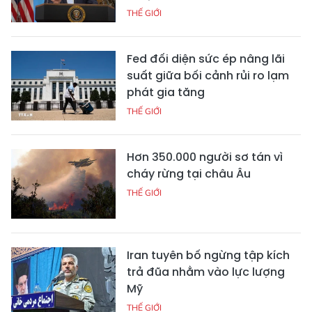
THẾ GIỚI
Fed đối diện sức ép nâng lãi
suất giữa bối cảnh rủi ro lạm
phát gia tăng
THẾ GIỚI
Hơn 350.000 người sơ tán vì
cháy rừng tại châu Âu
THẾ GIỚI
Iran tuyên bố ngừng tập kích
trả đũa nhằm vào lực lượng
Mỹ
THẾ GIỚI