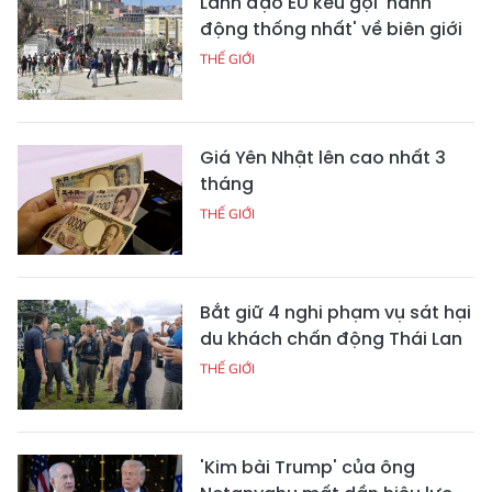
Lãnh đạo EU kêu gọi 'hành
động thống nhất' về biên giới
THẾ GIỚI
Giá Yên Nhật lên cao nhất 3
tháng
THẾ GIỚI
Bắt giữ 4 nghi phạm vụ sát hại
du khách chấn động Thái Lan
THẾ GIỚI
'Kim bài Trump' của ông