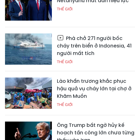
Netanyahu mất dần hiệu lực
THẾ GIỚI
Phà chở 271 người bốc
cháy trên biển ở Indonesia, 41
người mất tích
THẾ GIỚI
Lào khẩn trương khắc phục
hậu quả vụ cháy lớn tại chợ ở
Khăm Muồn
THẾ GIỚI
Ông Trump bất ngờ hủy kế
hoạch tấn công lớn chưa từng