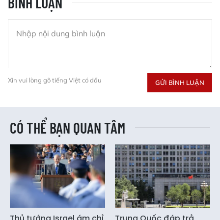
BÌNH LUẬN
Xin vui lòng gõ tiếng Việt có dấu
GỬI BÌNH LUẬN
CÓ THỂ BẠN QUAN TÂM
Thủ tướng Israel ám chỉ
Trung Quốc đáp trả