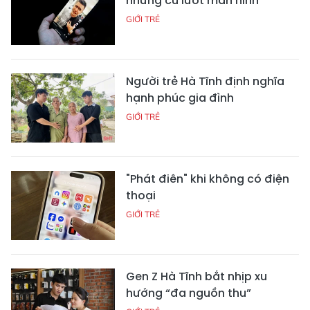
những cú lướt màn hình
GIỚI TRẺ
Người trẻ Hà Tĩnh định nghĩa
hạnh phúc gia đình
GIỚI TRẺ
"Phát điên" khi không có điện
thoại
GIỚI TRẺ
Gen Z Hà Tĩnh bắt nhịp xu
hướng “đa nguồn thu”