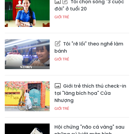
Tôi chọn sống "3 cuộc
đời" ở tuổi 20
GIỚI TRẺ
Tôi "rẽ lối" theo nghề làm
bánh
GIỚI TRẺ
Giới trẻ thích thú check-in
tại "làng bích họa" Cửa
Nhượng
GIỚI TRẺ
Hội chứng "não cá vàng" sau