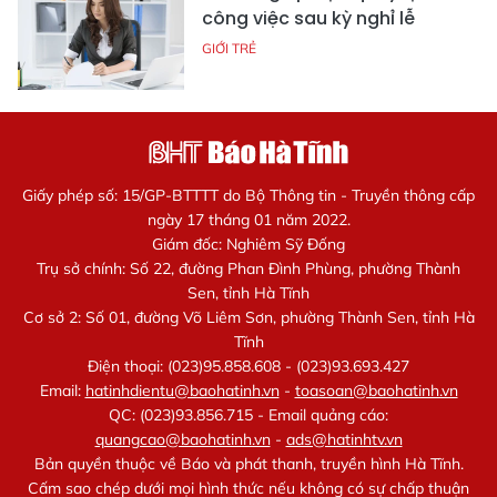
công việc sau kỳ nghỉ lễ
GIỚI TRẺ
Giấy phép số: 15/GP-BTTTT do Bộ Thông tin - Truyền thông cấp
ngày 17 tháng 01 năm 2022.
Giám đốc: Nghiêm Sỹ Đống
Trụ sở chính: Số 22, đường Phan Đình Phùng, phường Thành
Sen, tỉnh Hà Tĩnh
Cơ sở 2: Số 01, đường Võ Liêm Sơn, phường Thành Sen, tỉnh Hà
Tĩnh
Điện thoại: (023)95.858.608 - (023)93.693.427
Email:
hatinhdientu@baohatinh.vn
-
toasoan@baohatinh.vn
QC: (023)93.856.715 - Email quảng cáo:
quangcao@baohatinh.vn
-
ads@hatinhtv.vn
Bản quyền thuộc về Báo và phát thanh, truyền hình Hà Tĩnh.
Cấm sao chép dưới mọi hình thức nếu không có sự chấp thuận