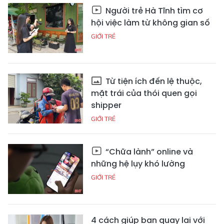
Người trẻ Hà Tĩnh tìm cơ
hội việc làm từ không gian số
GIỚI TRẺ
Từ tiện ích đến lệ thuộc,
mặt trái của thói quen gọi
shipper
GIỚI TRẺ
“Chữa lành” online và
những hệ lụy khó lường
GIỚI TRẺ
4 cách giúp bạn quay lại với