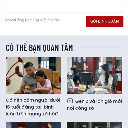
Xin vui lòng gõ tiếng Việt có dấu
GỬI BÌNH LUẬN
CÓ THỂ BẠN QUAN TÂM
Có nên cấm người dưới
Gen Z và làn gió mới
16 tuổi đăng tải, bình
nơi công sở
luận trên mạng xã hội?