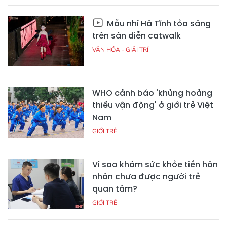
Mẫu nhí Hà Tĩnh tỏa sáng
trên sàn diễn catwalk
VĂN HÓA - GIẢI TRÍ
WHO cảnh báo 'khủng hoảng
thiếu vận động' ở giới trẻ Việt
Nam
GIỚI TRẺ
Vì sao khám sức khỏe tiền hôn
nhân chưa được người trẻ
quan tâm?
GIỚI TRẺ