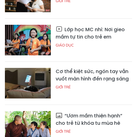
GIỚI TRẺ
Lớp học MC nhí: Nơi gieo
mầm tự tin cho trẻ em
GIÁO DỤC
Cơ thể kiệt sức, ngón tay vẫn
vuốt màn hình đến rạng sáng
GIỚI TRẺ
“Ươm mầm thiện hạnh”
cho trẻ từ khóa tu mùa hè
GIỚI TRẺ