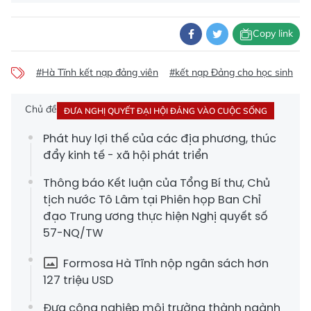
Copy link
#Hà Tĩnh kết nạp đảng viên
#kết nạp Đảng cho học sinh
#
Chủ đề
ĐƯA NGHỊ QUYẾT ĐẠI HỘI ĐẢNG VÀO CUỘC SỐNG
Phát huy lợi thế của các địa phương, thúc
đẩy kinh tế - xã hội phát triển
Thông báo Kết luận của Tổng Bí thư, Chủ
tịch nước Tô Lâm tại Phiên họp Ban Chỉ
đạo Trung ương thực hiện Nghị quyết số
57-NQ/TW
Formosa Hà Tĩnh nộp ngân sách hơn
127 triệu USD
Đưa công nghiệp môi trường thành ngành