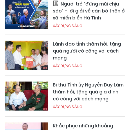
Người trẻ "đứng mũi chịu
sào" - lời giải về cán bộ thôn ở
xã miền biển Hà Tĩnh
XÂY DỰNG ĐẢNG
Lãnh đạo tỉnh thăm hỏi, tặng
quà người có công với cách
mạng
XÂY DỰNG ĐẢNG
Bí thư Tỉnh ủy Nguyễn Duy Lâm
thăm hỏi, tặng quà gia đình
có công với cách mạng
XÂY DỰNG ĐẢNG
Khắc phục những khoảng