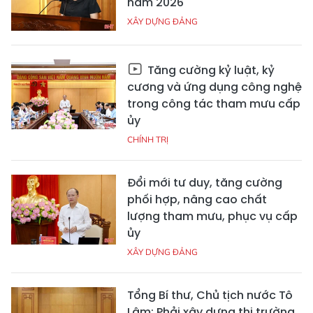
năm 2026
XÂY DỰNG ĐẢNG
Tăng cường kỷ luật, kỷ
cương và ứng dụng công nghệ
trong công tác tham mưu cấp
ủy
CHÍNH TRỊ
Đổi mới tư duy, tăng cường
phối hợp, nâng cao chất
lượng tham mưu, phục vụ cấp
ủy
XÂY DỰNG ĐẢNG
Tổng Bí thư, Chủ tịch nước Tô
Lâm: Phải xây dựng thị trường