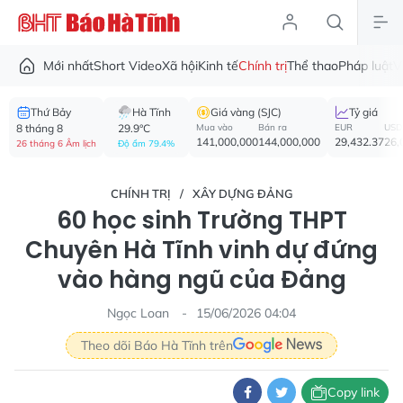
Mới nhất
Short Video
Xã hội
Kinh tế
Chính trị
Thể thao
Pháp luật
V
Thứ Bảy
Hà Tĩnh
Giá vàng (SJC)
Tỷ giá
8 tháng 8
29.9°C
Mua vào
Bán ra
EUR
USD
141,000,000
144,000,000
29,432.37
26,
26 tháng 6 Âm lịch
Độ ẩm 79.4%
CHÍNH TRỊ
XÂY DỰNG ĐẢNG
60 học sinh Trường THPT
Chuyên Hà Tĩnh vinh dự đứng
vào hàng ngũ của Đảng
Ngọc Loan
15/06/2026 04:04
Theo dõi Báo Hà Tĩnh trên
Copy link