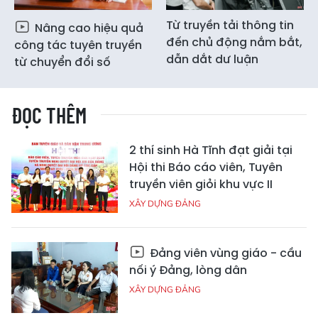
Từ truyền tải thông tin
Nâng cao hiệu quả
đến chủ động nắm bắt,
công tác tuyên truyền
dẫn dắt dư luận
từ chuyển đổi số
ĐỌC THÊM
2 thí sinh Hà Tĩnh đạt giải tại
Hội thi Báo cáo viên, Tuyên
truyền viên giỏi khu vực II
XÂY DỰNG ĐẢNG
Đảng viên vùng giáo - cầu
nối ý Đảng, lòng dân
XÂY DỰNG ĐẢNG