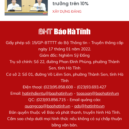
trưởng trên 10%
XÂY DỰNG ĐẢNG
Giấy phép số: 15/GP-BTTTT do Bộ Thông tin - Truyền thông cấp
ngày 17 tháng 01 năm 2022.
Giám đốc: Nghiêm Sỹ Đống
Trụ sở chính: Số 22, đường Phan Đình Phùng, phường Thành
Sen, tỉnh Hà Tĩnh
Cơ sở 2: Số 01, đường Võ Liêm Sơn, phường Thành Sen, tỉnh Hà
Tĩnh
Điện thoại: (023)95.858.608 - (023)93.693.427
Email:
hatinhdientu@baohatinh.vn
-
toasoan@baohatinh.vn
QC: (023)93.856.715 - Email quảng cáo:
quangcao@baohatinh.vn
-
ads@hatinhtv.vn
Bản quyền thuộc về Báo và phát thanh, truyền hình Hà Tĩnh.
Cấm sao chép dưới mọi hình thức nếu không có sự chấp thuận
bằng văn bản.