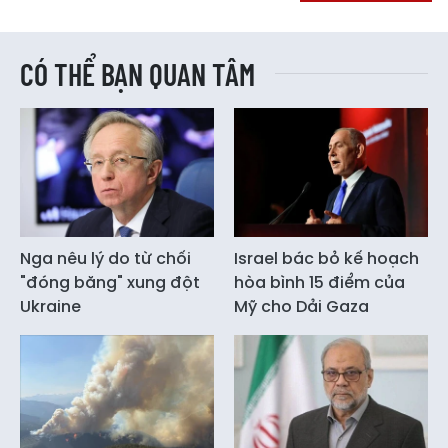
CÓ THỂ BẠN QUAN TÂM
Nga nêu lý do từ chối
Israel bác bỏ kế hoạch
"đóng băng" xung đột
hòa bình 15 điểm của
Ukraine
Mỹ cho Dải Gaza