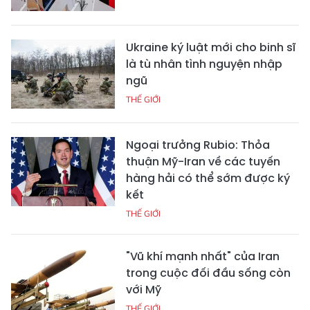
Ukraine ký luật mới cho binh sĩ
là tù nhân tình nguyện nhập
ngũ
THẾ GIỚI
Ngoại trưởng Rubio: Thỏa
thuận Mỹ-Iran về các tuyến
hàng hải có thể sớm được ký
kết
THẾ GIỚI
"Vũ khí mạnh nhất" của Iran
trong cuộc đối đầu sống còn
với Mỹ
THẾ GIỚI