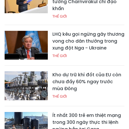
tướng Charnvirakul chỉ đạo
khẩn
THẾ GIỚI
LHQ kêu gọi ngừng gây thương
vong cho dân thường trong
xung đột Nga - Ukraine
THẾ GIỚI
Kho dự trữ khí đốt của EU còn
chưa đầy 60% ngay trước
mùa Đông
THẾ GIỚI
Ít nhất 300 trẻ em thiệt mạng
trong 300 ngày thực thi lệnh