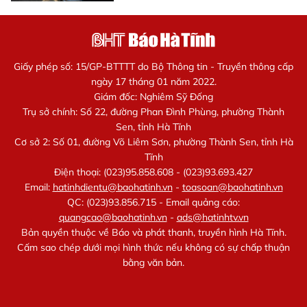
Giấy phép số: 15/GP-BTTTT do Bộ Thông tin - Truyền thông cấp
ngày 17 tháng 01 năm 2022.
Giám đốc: Nghiêm Sỹ Đống
Trụ sở chính: Số 22, đường Phan Đình Phùng, phường Thành
Sen, tỉnh Hà Tĩnh
Cơ sở 2: Số 01, đường Võ Liêm Sơn, phường Thành Sen, tỉnh Hà
Tĩnh
Điện thoại: (023)95.858.608 - (023)93.693.427
Email:
hatinhdientu@baohatinh.vn
-
toasoan@baohatinh.vn
QC: (023)93.856.715 - Email quảng cáo:
quangcao@baohatinh.vn
-
ads@hatinhtv.vn
Bản quyền thuộc về Báo và phát thanh, truyền hình Hà Tĩnh.
Cấm sao chép dưới mọi hình thức nếu không có sự chấp thuận
bằng văn bản.