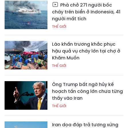
Phà chở 271 người bốc
cháy trên biển ở Indonesia, 41
người mất tích
THẾ GIỚI
Lào khẩn trương khắc phục
hậu quả vụ cháy lớn tại chợ ở
Khăm Muồn
THẾ GIỚI
Ông Trump bất ngờ hủy kế
hoạch tấn công lớn chưa từng
thấy vào Iran
THẾ GIỚI
Iran dọa đáp trả tương xứng