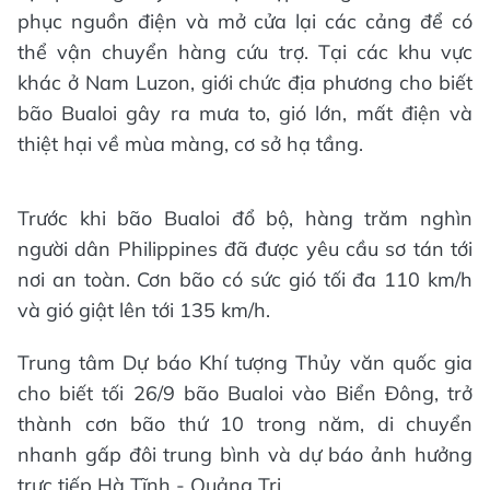
phục nguồn điện và mở cửa lại các cảng để có
thể vận chuyển hàng cứu trợ. Tại các khu vực
khác ở Nam Luzon, giới chức địa phương cho biết
bão Bualoi gây ra mưa to, gió lớn, mất điện và
thiệt hại về mùa màng, cơ sở hạ tầng.
Trước khi bão Bualoi đổ bộ, hàng trăm nghìn
người dân Philippines đã được yêu cầu sơ tán tới
nơi an toàn. Cơn bão có sức gió tối đa 110 km/h
và gió giật lên tới 135 km/h.
Trung tâm Dự báo Khí tượng Thủy văn quốc gia
cho biết tối 26/9 bão Bualoi vào Biển Đông, trở
thành cơn bão thứ 10 trong năm, di chuyển
nhanh gấp đôi trung bình và dự báo ảnh hưởng
trực tiếp Hà Tĩnh - Quảng Trị.