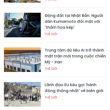
Động đất tại Nhật Bản: Người
dân Kumamoto đối mặt với
'thảm họa kép'
THẾ GIỚI
Trung tâm dữ liệu AI trở thành
mặt trận mới trong cuộc chiến
Mỹ - Iran
THẾ GIỚI
Lãnh đạo EU kêu gọi 'hành
động thống nhất' về biên giới
THẾ GIỚI