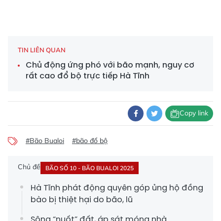
TIN LIÊN QUAN
Chủ động ứng phó với bão mạnh, nguy cơ
rất cao đổ bộ trực tiếp Hà Tĩnh
Copy link
#Bão Bualoi
#bão đổ bộ
Chủ đề
BÃO SỐ 10 - BÃO BUALOI 2025
Hà Tĩnh phát động quyên góp ủng hộ đồng
bào bị thiệt hại do bão, lũ
Sông “nuốt” đất, áp sát móng nhà...