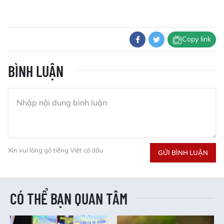
Copy link
BÌNH LUẬN
Xin vui lòng gõ tiếng Việt có dấu
GỬI BÌNH LUẬN
CÓ THỂ BẠN QUAN TÂM