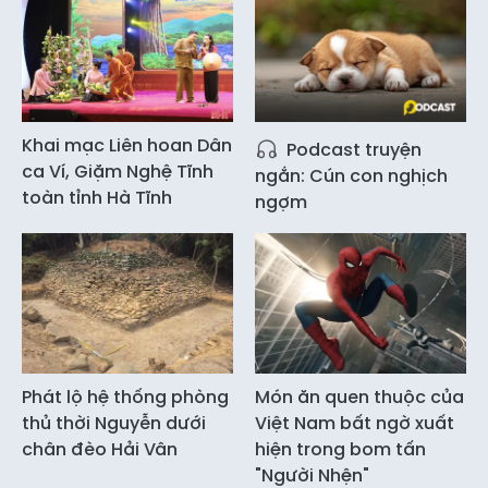
Khai mạc Liên hoan Dân
Podcast truyện
ca Ví, Giặm Nghệ Tĩnh
ngắn: Cún con nghịch
toàn tỉnh Hà Tĩnh
ngợm
Phát lộ hệ thống phòng
Món ăn quen thuộc của
thủ thời Nguyễn dưới
Việt Nam bất ngờ xuất
chân đèo Hải Vân
hiện trong bom tấn
"Người Nhện"