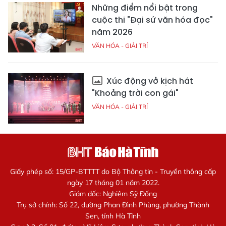
Những điểm nổi bật trong
cuộc thi "Đại sứ văn hóa đọc"
năm 2026
VĂN HÓA - GIẢI TRÍ
Xúc động vở kịch hát
"Khoảng trời con gái"
VĂN HÓA - GIẢI TRÍ
Giấy phép số: 15/GP-BTTTT do Bộ Thông tin - Truyền thông cấp
ngày 17 tháng 01 năm 2022.
Giám đốc: Nghiêm Sỹ Đống
Trụ sở chính: Số 22, đường Phan Đình Phùng, phường Thành
Sen, tỉnh Hà Tĩnh