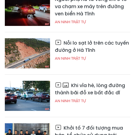
va chạm xe máy trên đường
ven biển Hà Tĩnh
AN NINH TRẬT TỰ
Nỗi lo sạt lở trên các tuyến
đường ở Hà Tĩnh
AN NINH TRẬT TỰ
Khi vỉa hè, lòng đường
thành bãi đỗ xe bất đắc dĩ
AN NINH TRẬT TỰ
Khởi tố 7 đối tượng mua