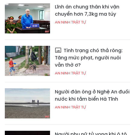
Lĩnh án chung thân khi vận
chuyển hơn 7,3kg ma túy
AN NINH TRẬT TỰ
Tình trạng chó thả rông:
Tăng mức phạt, người nuôi
vẫn thờ ơ?
AN NINH TRẬT TỰ
Người đàn ông ở Nghệ An đuối
nước khi tắm biển Hà Tĩnh
AN NINH TRẬT TỰ
Người phụ nữ tử vong khi ô tô