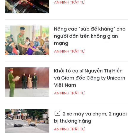
AN NINH TRẬT TỰ
Nâng cao "sức đề kháng" cho
người dân trên không gian
mạng
AN NINH TRẬT TỰ
Khởi tố ca sĩ Nguyễn Thị Hiền
và Giám đốc Công ty Unicorn
Việt Nam
AN NINH TRẬT TỰ
2 xe máy va chạm, 2 người
bị thương nặng
AN NINH TRẬT TỰ