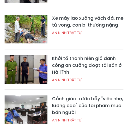
Xe máy lao xuống vách đá, mẹ
tử vong, con bị thương nặng
AN NINH TRẬT TỰ
Khởi tố thanh niên giả danh
công an cưỡng đoạt tài sản ở
Hà Tĩnh
AN NINH TRẬT TỰ
Cảnh giác trước bẫy "việc nhẹ,
lương cao" của tội phạm mua
bán người
AN NINH TRẬT TỰ