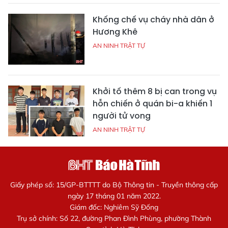
Khống chế vụ cháy nhà dân ở
Hương Khê
AN NINH TRẬT TỰ
Khởi tố thêm 8 bị can trong vụ
hỗn chiến ở quán bi-a khiến 1
người tử vong
AN NINH TRẬT TỰ
Giấy phép số: 15/GP-BTTTT do Bộ Thông tin - Truyền thông cấp
ngày 17 tháng 01 năm 2022.
Giám đốc: Nghiêm Sỹ Đống
Trụ sở chính: Số 22, đường Phan Đình Phùng, phường Thành