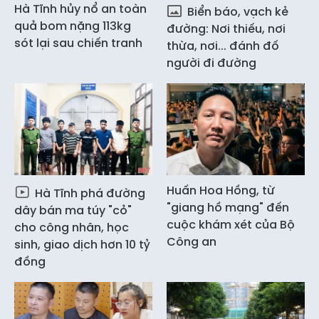
Hà Tĩnh hủy nổ an toàn
Biển báo, vạch kẻ
quả bom nặng 113kg
đường: Nơi thiếu, nơi
sót lại sau chiến tranh
thừa, nơi... đánh đố
người đi đường
Huấn Hoa Hồng, từ
Hà Tĩnh phá đường
"giang hồ mạng" đến
dây bán ma túy "cỏ"
cuộc khám xét của Bộ
cho công nhân, học
Công an
sinh, giao dịch hơn 10 tỷ
đồng