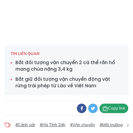
TIN LIÊN QUAN
Bắt đối tượng vận chuyển 2 cá thể rắn hổ
mang chúa nặng 3,4 kg
Bắt giữ đối tượng vận chuyển động vật
rừng trái phép từ Lào về Việt Nam
Copy link
#Cảnh sát
#Hà Tĩnh 24h
#Vận chuyển
#Môi trường
#Đ