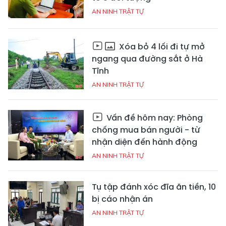
AN NINH TRẬT TỰ
Xóa bỏ 4 lối đi tự mở
ngang qua đường sắt ở Hà
Tĩnh
AN NINH TRẬT TỰ
Vấn đề hôm nay: Phòng
chống mua bán người - từ
nhận diện đến hành động
AN NINH TRẬT TỰ
Tụ tập đánh xóc đĩa ăn tiền, 10
bị cáo nhận án
AN NINH TRẬT TỰ