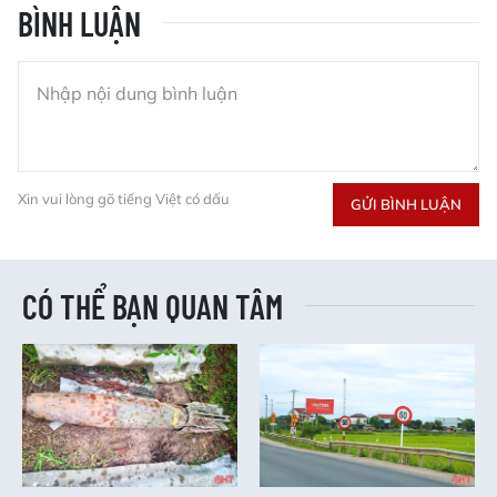
BÌNH LUẬN
Xin vui lòng gõ tiếng Việt có dấu
GỬI BÌNH LUẬN
CÓ THỂ BẠN QUAN TÂM