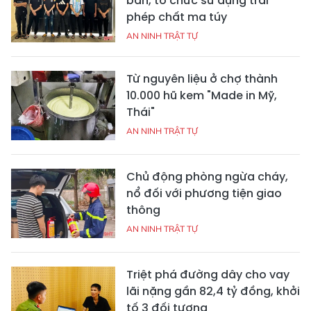
bán, tổ chức sử dụng trái
phép chất ma túy
AN NINH TRẬT TỰ
Từ nguyên liệu ở chợ thành
10.000 hũ kem "Made in Mỹ,
Thái"
AN NINH TRẬT TỰ
Chủ động phòng ngừa cháy,
nổ đối với phương tiện giao
thông
AN NINH TRẬT TỰ
Triệt phá đường dây cho vay
lãi nặng gần 82,4 tỷ đồng, khởi
tố 3 đối tượng