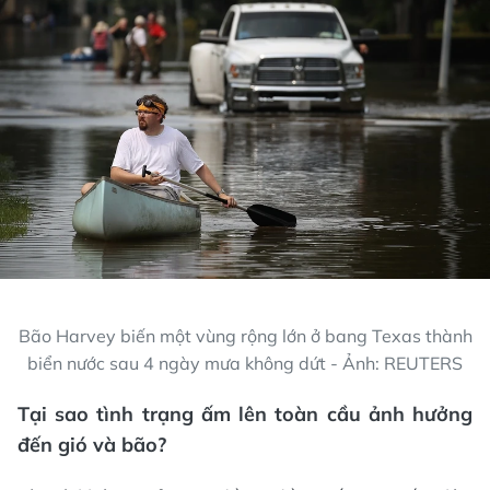
Bão Harvey biến một vùng rộng lớn ở bang Texas thành
biển nước sau 4 ngày mưa không dứt - Ảnh: REUTERS
Tại sao tình trạng ấm lên toàn cầu ảnh hưởng
đến gió và bão?