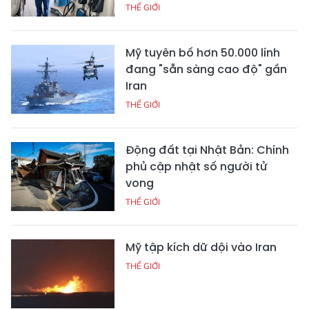
THẾ GIỚI
Mỹ tuyên bố hơn 50.000 lính
đang "sẵn sàng cao độ" gần
Iran
THẾ GIỚI
Động đất tại Nhật Bản: Chính
phủ cập nhật số người tử
vong
THẾ GIỚI
Mỹ tập kích dữ dội vào Iran
THẾ GIỚI