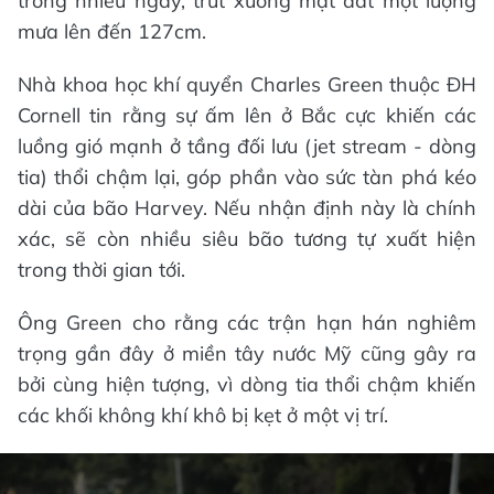
trong nhiều ngày, trút xuống mặt đất một lượng
mưa lên đến 127cm.
Nhà khoa học khí quyển Charles Green thuộc ĐH
Cornell tin rằng sự ấm lên ở Bắc cực khiến các
luồng gió mạnh ở tầng đối lưu (jet stream - dòng
tia) thổi chậm lại, góp phần vào sức tàn phá kéo
dài của bão Harvey. Nếu nhận định này là chính
xác, sẽ còn nhiều siêu bão tương tự xuất hiện
trong thời gian tới.
Ông Green cho rằng các trận hạn hán nghiêm
trọng gần đây ở miền tây nước Mỹ cũng gây ra
bởi cùng hiện tượng, vì dòng tia thổi chậm khiến
các khối không khí khô bị kẹt ở một vị trí.