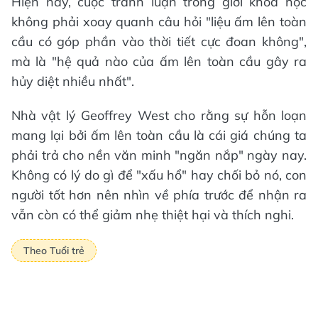
Hiện nay, cuộc tranh luận trong giới khoa học
không phải xoay quanh câu hỏi "liệu ấm lên toàn
cầu có góp phần vào thời tiết cực đoan không",
mà là "hệ quả nào của ấm lên toàn cầu gây ra
hủy diệt nhiều nhất".
Nhà vật lý Geoffrey West cho rằng sự hỗn loạn
mang lại bởi ấm lên toàn cầu là cái giá chúng ta
phải trả cho nền văn minh "ngăn nắp" ngày nay.
Không có lý do gì để "xấu hổ" hay chối bỏ nó, con
người tốt hơn nên nhìn về phía trước để nhận ra
vẫn còn có thể giảm nhẹ thiệt hại và thích nghi.
Theo Tuổi trẻ