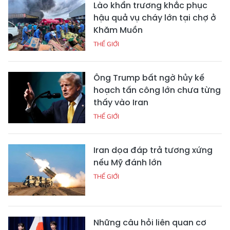
Lào khẩn trương khắc phục
hậu quả vụ cháy lớn tại chợ ở
Khăm Muồn
THẾ GIỚI
Ông Trump bất ngờ hủy kế
hoạch tấn công lớn chưa từng
thấy vào Iran
THẾ GIỚI
Iran dọa đáp trả tương xứng
nếu Mỹ đánh lớn
THẾ GIỚI
Những câu hỏi liên quan cơ