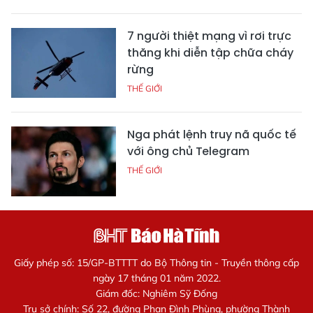
7 người thiệt mạng vì rơi trực
thăng khi diễn tập chữa cháy
rừng
THẾ GIỚI
Nga phát lệnh truy nã quốc tế
với ông chủ Telegram
THẾ GIỚI
Giấy phép số: 15/GP-BTTTT do Bộ Thông tin - Truyền thông cấp
ngày 17 tháng 01 năm 2022.
Giám đốc: Nghiêm Sỹ Đống
Trụ sở chính: Số 22, đường Phan Đình Phùng, phường Thành