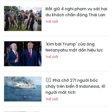
Bắt giữ 4 nghi phạm vụ sát hại
du khách chấn động Thái Lan
THẾ GIỚI
'Kim bài Trump' của ông
Netanyahu mất dần hiệu lực
THẾ GIỚI
Phà chở 271 người bốc
cháy trên biển ở Indonesia, 41
người mất tích
THẾ GIỚI