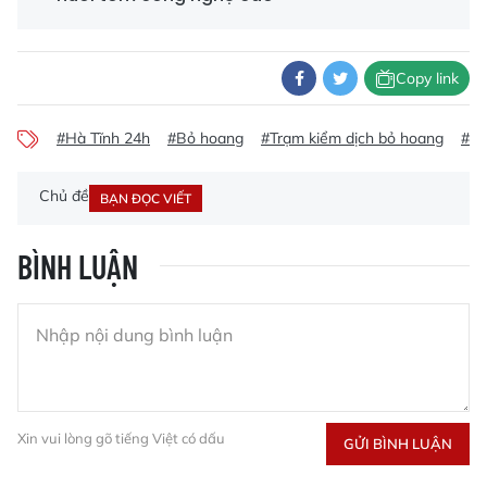
Copy link
#Hà Tĩnh 24h
#Bỏ hoang
#Trạm kiểm dịch bỏ hoang
#Tr
Chủ đề
BẠN ĐỌC VIẾT
BÌNH LUẬN
Xin vui lòng gõ tiếng Việt có dấu
GỬI BÌNH LUẬN