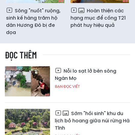
Sông "nuốt" ruộng,
Hoàn thiện các
sinh kế hàng trăm hộ
hạng mục để cống T21
dân Hương Đô bị đe
phát huy hiệu quả
dọa
ĐỌC THÊM
Nỗi lo sạt lở bên sông
Ngàn Mọ
BẠN ĐỌC VIẾT
Sớm "hồi sinh" khu du
lịch bỏ hoang giữa núi rừng Hà
Tĩnh