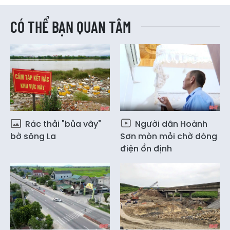
CÓ THỂ BẠN QUAN TÂM
Rác thải "bủa vây"
Người dân Hoành
bờ sông La
Sơn mòn mỏi chờ dòng
điện ổn định