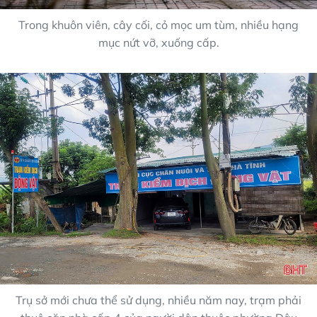
Trong khuôn viên, cây cối, cỏ mọc um tùm, nhiều hạng
mục nứt vỡ, xuống cấp.
Trụ sở mới chưa thể sử dụng, nhiều năm nay, trạm phải