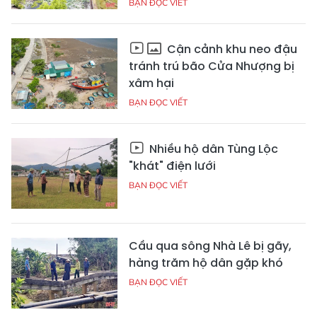
BẠN ĐỌC VIẾT
Cận cảnh khu neo đậu
tránh trú bão Cửa Nhượng bị
xâm hại
BẠN ĐỌC VIẾT
Nhiều hộ dân Tùng Lộc
"khát" điện lưới
BẠN ĐỌC VIẾT
Cầu qua sông Nhà Lê bị gãy,
hàng trăm hộ dân gặp khó
BẠN ĐỌC VIẾT