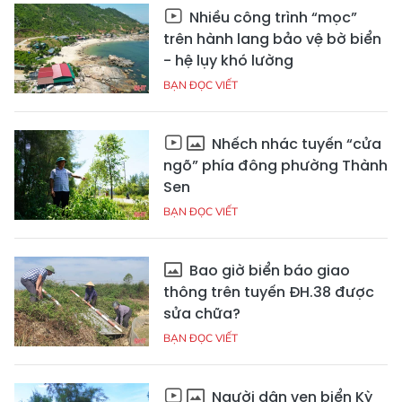
Nhiều công trình “mọc”
trên hành lang bảo vệ bờ biển
- hệ lụy khó lường
BẠN ĐỌC VIẾT
Nhếch nhác tuyến “cửa
ngõ” phía đông phường Thành
Sen
BẠN ĐỌC VIẾT
Bao giờ biển báo giao
thông trên tuyến ĐH.38 được
sửa chữa?
BẠN ĐỌC VIẾT
Người dân ven biển Kỳ