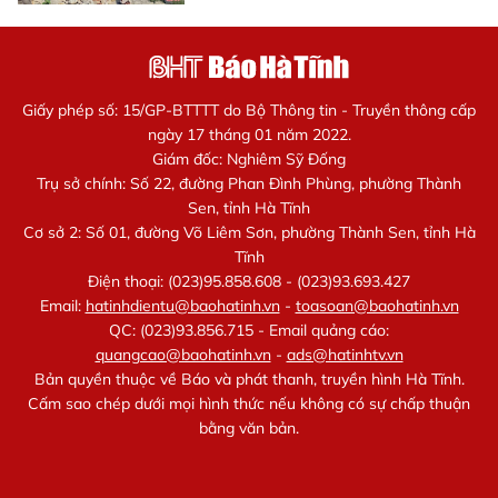
Giấy phép số: 15/GP-BTTTT do Bộ Thông tin - Truyền thông cấp
ngày 17 tháng 01 năm 2022.
Giám đốc: Nghiêm Sỹ Đống
Trụ sở chính: Số 22, đường Phan Đình Phùng, phường Thành
Sen, tỉnh Hà Tĩnh
Cơ sở 2: Số 01, đường Võ Liêm Sơn, phường Thành Sen, tỉnh Hà
Tĩnh
Điện thoại: (023)95.858.608 - (023)93.693.427
Email:
hatinhdientu@baohatinh.vn
-
toasoan@baohatinh.vn
QC: (023)93.856.715 - Email quảng cáo:
quangcao@baohatinh.vn
-
ads@hatinhtv.vn
Bản quyền thuộc về Báo và phát thanh, truyền hình Hà Tĩnh.
Cấm sao chép dưới mọi hình thức nếu không có sự chấp thuận
bằng văn bản.