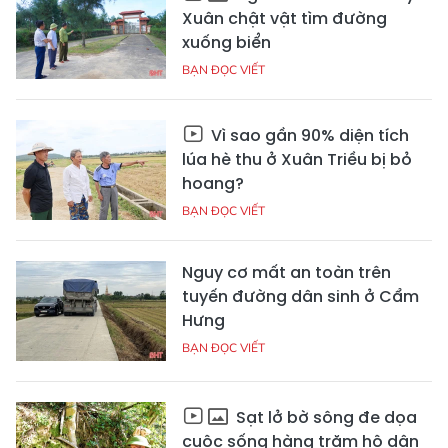
Xuân chật vật tìm đường
xuống biển
BẠN ĐỌC VIẾT
Vì sao gần 90% diện tích
lúa hè thu ở Xuân Triều bị bỏ
hoang?
BẠN ĐỌC VIẾT
Nguy cơ mất an toàn trên
tuyến đường dân sinh ở Cẩm
Hưng
BẠN ĐỌC VIẾT
Sạt lở bờ sông đe dọa
cuộc sống hàng trăm hộ dân