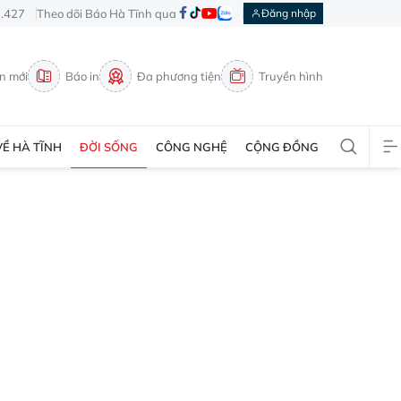
3.427
Theo dõi Báo Hà Tĩnh qua
Đăng nhập
in mới
Báo in
Đa phương tiện
Truyền hình
VỀ HÀ TĨNH
ĐỜI SỐNG
CÔNG NGHỆ
CỘNG ĐỒNG