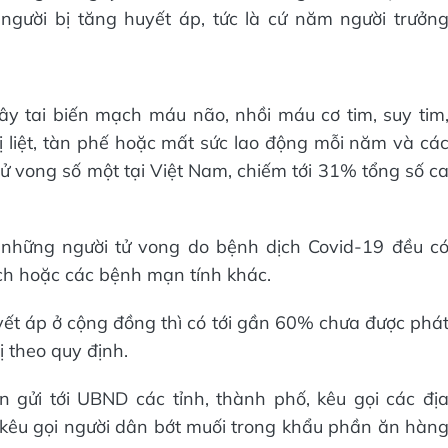
người bị tăng huyết áp, tức là cứ năm người trưởn
y tai biến mạch máu não, nhồi máu cơ tim, suy tim
 liệt, tàn phế hoặc mất sức lao động mỗi năm và cá
 vong số một tại Việt Nam, chiếm tới 31% tổng số c
ố những người tử vong do bệnh dịch Covid-19 đều c
ch hoặc các bệnh mạn tính khác.
uyết áp ở cộng đồng thì có tới gần 60% chưa được phá
ị theo quy định.
 gửi tới UBND các tỉnh, thành phố, kêu gọi các đị
kêu gọi người dân bớt muối trong khẩu phần ăn hàn