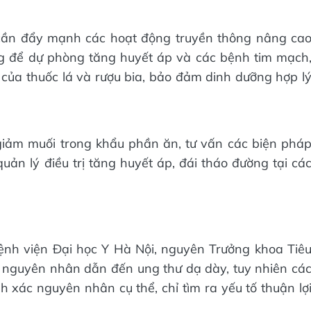
 cần đẩy mạnh các hoạt động truyền thông nâng ca
ng để dự phòng tăng huyết áp và các bệnh tim mạch
của thuốc lá và rượu bia, bảo đảm dinh dưỡng hợp l
 giảm muối trong khẩu phần ăn, tư vấn các biện phá
n lý điều trị tăng huyết áp, đái tháo đường tại cá
nh viện Đại học Y Hà Nội, nguyên Trưởng khoa Tiê
u nguyên nhân dẫn đến ung thư dạ dày, tuy nhiên cá
 xác nguyên nhân cụ thể, chỉ tìm ra yếu tố thuận lợ