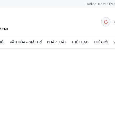
Hotline: 02393.69
T
HỘI
VĂN HÓA - GIẢI TRÍ
PHÁP LUẬT
THỂ THAO
THẾ GIỚI