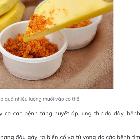
p quá nhiều lượng muối vào cơ thể.
y cơ các bệnh tăng huyết áp, ung thư dạ dày, bện
ơ hàng đầu gây ra biến cố và tử vong do các bệnh ti