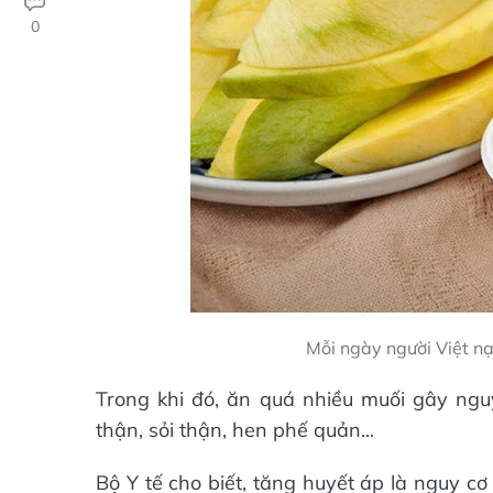
0
Mỗi ngày người Việt nạ
Trong khi đó, ăn quá nhiều muối gây ngu
thận, sỏi thận, hen phế quản...
Bộ Y tế cho biết, tăng huyết áp là nguy c