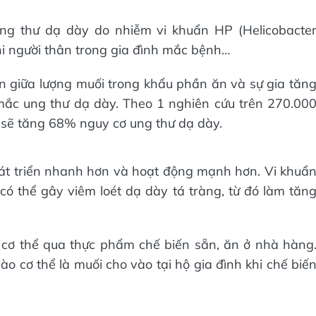
g thư dạ dày do nhiễm vi khuẩn HP (Helicobacte
hi người thân trong gia đình mắc bệnh…
n giữa lượng muối trong khẩu phần ăn và sự gia tăn
ắc ung thư dạ dày. Theo 1 nghiên cứu trên 270.00
 sẽ tăng 68% nguy cơ ung thư dạ dày.
át triển nhanh hơn và hoạt động mạnh hơn. Vi khuẩ
ó thể gây viêm loét dạ dày tá tràng, từ đó làm tăn
 cơ thể qua thực phẩm chế biến sẵn, ăn ở nhà hàng
o cơ thể là muối cho vào tại hộ gia đình khi chế biế