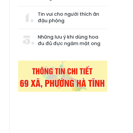
Tin vui cho người thích ăn
đậu phộng
Những lưu ý khi dùng hoa
đu đủ đực ngâm mật ong
i
m