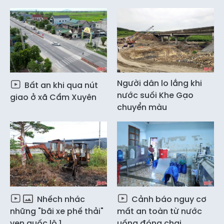
Người dân lo lắng khi
Bất an khi qua nút
nước suối Khe Gạo
giao ở xã Cẩm Xuyên
chuyển màu
Nhếch nhác
Cảnh báo nguy cơ
những "bãi xe phế thải"
mất an toàn từ nước
ven quốc lộ 1
uống đóng chai