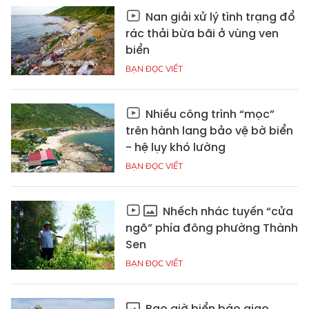
Nan giải xử lý tình trạng đổ
rác thải bừa bãi ở vùng ven
biển
BẠN ĐỌC VIẾT
Nhiều công trình “mọc”
trên hành lang bảo vệ bờ biển
- hệ lụy khó lường
BẠN ĐỌC VIẾT
Nhếch nhác tuyến “cửa
ngõ” phía đông phường Thành
Sen
BẠN ĐỌC VIẾT
Bao giờ biển báo giao