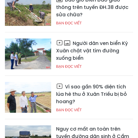
thông trên tuyến ĐH.38 được
sửa chữa?
BẠN ĐỌC VIẾT
Người dân ven biển Kỳ
Xuân chật vật tìm đường
xuống biển
BẠN ĐỌC VIẾT
Vì sao gần 90% diện tích
lúa hè thu ở Xuân Triều bị bỏ
hoang?
BẠN ĐỌC VIẾT
Nguy cơ mất an toàn trên
tuyến đường dân sinh ở Cẩm