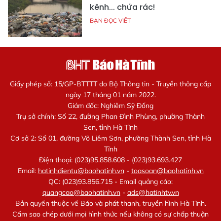
kênh... chứa rác!
BẠN ĐỌC VIẾT
Giấy phép số: 15/GP-BTTTT do Bộ Thông tin - Truyền thông cấp
ngày 17 tháng 01 năm 2022.
Giám đốc: Nghiêm Sỹ Đống
Trụ sở chính: Số 22, đường Phan Đình Phùng, phường Thành
Sen, tỉnh Hà Tĩnh
Cơ sở 2: Số 01, đường Võ Liêm Sơn, phường Thành Sen, tỉnh Hà
Tĩnh
Điện thoại: (023)95.858.608 - (023)93.693.427
Email:
hatinhdientu@baohatinh.vn
-
toasoan@baohatinh.vn
QC: (023)93.856.715 - Email quảng cáo:
quangcao@baohatinh.vn
-
ads@hatinhtv.vn
Bản quyền thuộc về Báo và phát thanh, truyền hình Hà Tĩnh.
Cấm sao chép dưới mọi hình thức nếu không có sự chấp thuận