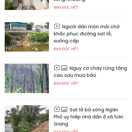
BẠN ĐỌC VIẾT
Người dân mòn mỏi chờ
khắc phục đường sạt lở,
xuống cấp
BẠN ĐỌC VIẾT
Nguy cơ cháy rừng tăng
cao sau mưa bão
BẠN ĐỌC VIẾT
Sạt lở bờ sông Ngàn
Phố uy hiếp nhà dân ở xã Sơn
Giang
BẠN ĐỌC VIẾT