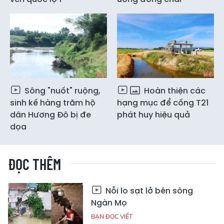
Sông "nuốt" ruộng,
Hoàn thiện các
sinh kế hàng trăm hộ
hạng mục để cống T21
dân Hương Đô bị đe
phát huy hiệu quả
dọa
ĐỌC THÊM
Nỗi lo sạt lở bên sông
Ngàn Mọ
BẠN ĐỌC VIẾT