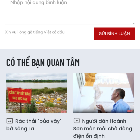
Xin vui lòng gõ tiếng Việt có dấu
GỬI BÌNH LUẬN
CÓ THỂ BẠN QUAN TÂM
Rác thải "bủa vây"
Người dân Hoành
bờ sông La
Sơn mòn mỏi chờ dòng
điện ổn định