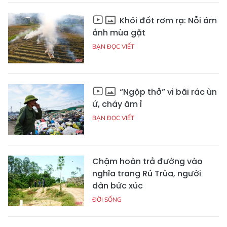
Khói đốt rơm rạ: Nỗi ám
ảnh mùa gặt
BẠN ĐỌC VIẾT
“Ngộp thở” vì bãi rác ùn
ứ, cháy âm ỉ
BẠN ĐỌC VIẾT
Chậm hoàn trả đường vào
nghĩa trang Rú Trùa, người
dân bức xúc
ĐỜI SỐNG