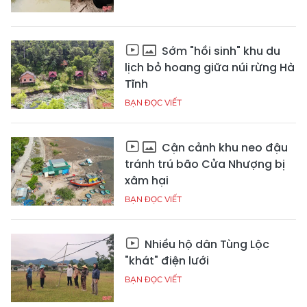
Sớm "hồi sinh" khu du
lịch bỏ hoang giữa núi rừng Hà
Tĩnh
BẠN ĐỌC VIẾT
Cận cảnh khu neo đậu
tránh trú bão Cửa Nhượng bị
xâm hại
BẠN ĐỌC VIẾT
Nhiều hộ dân Tùng Lộc
"khát" điện lưới
BẠN ĐỌC VIẾT