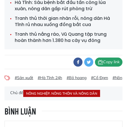
Hà Tĩnh: Sâu bệnh bắt đầu tấn công lúa
xuân, nông dân gấp rút phòng trừ
Tranh thủ thời gian nhàn rỗi, nông dân Hà
Tĩnh rủ nhau xuống đồng bắt cua
Tranh thủ nắng ráo, Vũ Quang tập trung
hoàn thành hơn 1.380 ha cây vụ đông
Copy link
#Sản xuất
#Hà Tĩnh 24h
#Bỏ hoang
#Cổ Đạm
#Nông 
Chủ đề
NÔNG NGHIỆP, NÔNG THÔN VÀ NÔNG DÂN
BÌNH LUẬN