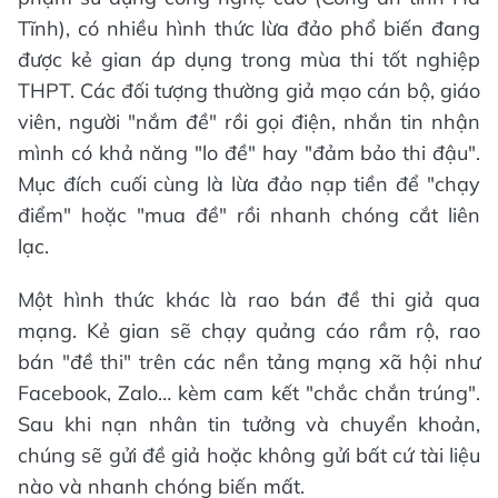
Tĩnh), có nhiều hình thức lừa đảo phổ biến đang
được kẻ gian áp dụng trong mùa thi tốt nghiệp
THPT. Các đối tượng thường giả mạo cán bộ, giáo
viên, người "nắm đề" rồi gọi điện, nhắn tin nhận
mình có khả năng "lo đề" hay "đảm bảo thi đậu".
Mục đích cuối cùng là lừa đảo nạp tiền để "chạy
điểm" hoặc "mua đề" rồi nhanh chóng cắt liên
lạc.
Một hình thức khác là rao bán đề thi giả qua
mạng. Kẻ gian sẽ chạy quảng cáo rầm rộ, rao
bán "đề thi" trên các nền tảng mạng xã hội như
Facebook, Zalo… kèm cam kết "chắc chắn trúng".
Sau khi nạn nhân tin tưởng và chuyển khoản,
chúng sẽ gửi đề giả hoặc không gửi bất cứ tài liệu
nào và nhanh chóng biến mất.