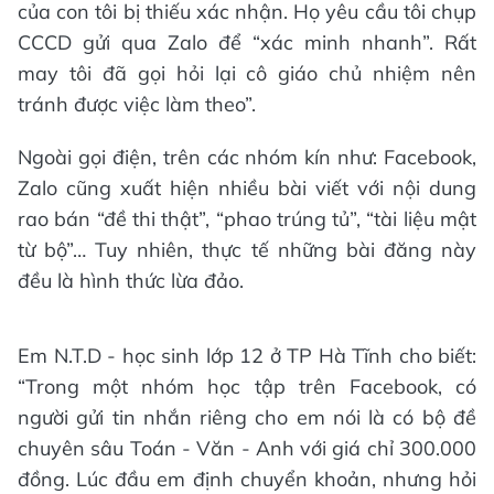
của con tôi bị thiếu xác nhận. Họ yêu cầu tôi chụp
CCCD gửi qua Zalo để “xác minh nhanh”. Rất
may tôi đã gọi hỏi lại cô giáo chủ nhiệm nên
tránh được việc làm theo”.
Ngoài gọi điện, trên các nhóm kín như: Facebook,
Zalo cũng xuất hiện nhiều bài viết với nội dung
rao bán “đề thi thật”, “phao trúng tủ”, “tài liệu mật
từ bộ”… Tuy nhiên, thực tế những bài đăng này
đều là hình thức lừa đảo.
Em N.T.D - học sinh lớp 12 ở TP Hà Tĩnh cho biết:
“Trong một nhóm học tập trên Facebook, có
người gửi tin nhắn riêng cho em nói là có bộ đề
chuyên sâu Toán - Văn - Anh với giá chỉ 300.000
đồng. Lúc đầu em định chuyển khoản, nhưng hỏi