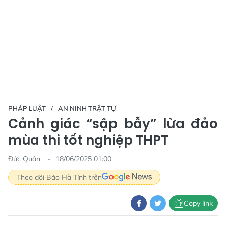
PHÁP LUẬT
AN NINH TRẬT TỰ
Cảnh giác “sập bẫy” lừa đảo
mùa thi tốt nghiệp THPT
Đức Quân
18/06/2025 01:00
Theo dõi Báo Hà Tĩnh trên
Copy link