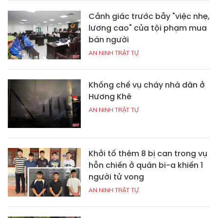
Cảnh giác trước bẫy "việc nhẹ,
lương cao" của tội phạm mua
bán người
AN NINH TRẬT TỰ
Khống chế vụ cháy nhà dân ở
Hương Khê
AN NINH TRẬT TỰ
Khởi tố thêm 8 bị can trong vụ
hỗn chiến ở quán bi-a khiến 1
người tử vong
AN NINH TRẬT TỰ