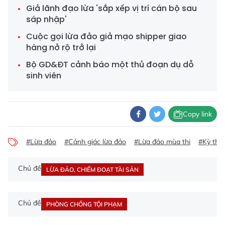
Giả lãnh đạo lừa 'sắp xếp vị trí cán bộ sau
sáp nhập'
Cuộc gọi lừa đảo giả mạo shipper giao
hàng nở rộ trở lại
Bộ GD&ĐT cảnh báo một thủ đoạn dụ dỗ
sinh viên
Copy link
#Lừa đảo
#Cảnh giác lừa đảo
#Lừa đảo mùa thi
#Kỳ thi
Chủ đề
LỪA ĐẢO, CHIẾM ĐOẠT TÀI SẢN
Chủ đề
PHÒNG CHỐNG TỘI PHẠM