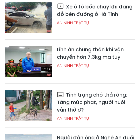
Xe ô tô bốc cháy khi đang
đỗ bên đường ở Hà Tĩnh
AN NINH TRẬT TỰ
Lĩnh án chung thân khi vận
chuyển hơn 7,3kg ma túy
AN NINH TRẬT TỰ
Tình trạng chó thả rông:
Tăng mức phạt, người nuôi
vẫn thờ ơ?
AN NINH TRẬT TỰ
Người đàn ông ở Nghệ An đuối