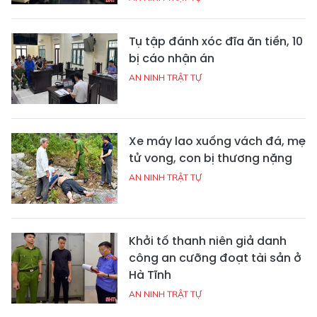
Tụ tập đánh xóc đĩa ăn tiền, 10
bị cáo nhận án
AN NINH TRẬT TỰ
Xe máy lao xuống vách đá, mẹ
tử vong, con bị thương nặng
AN NINH TRẬT TỰ
Khởi tố thanh niên giả danh
công an cưỡng đoạt tài sản ở
Hà Tĩnh
AN NINH TRẬT TỰ