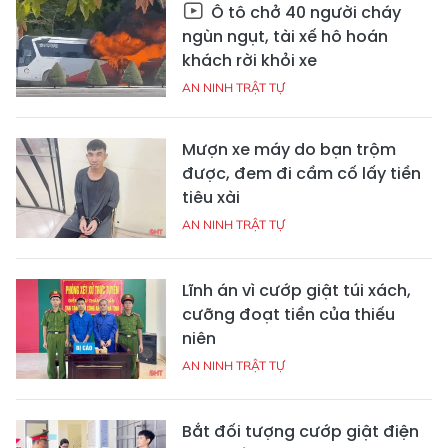
Ô tô chở 40 người cháy
ngùn ngụt, tài xế hô hoán
khách rời khỏi xe
AN NINH TRẬT TỰ
Mượn xe máy do bạn trộm
được, đem đi cầm cố lấy tiền
tiêu xài
AN NINH TRẬT TỰ
Lĩnh án vì cướp giật túi xách,
cưỡng đoạt tiền của thiếu
niên
AN NINH TRẬT TỰ
Bắt đối tượng cướp giật điện