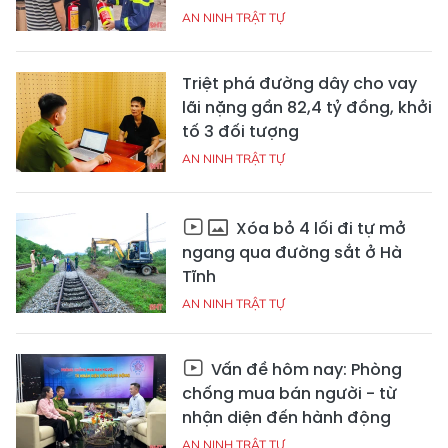
AN NINH TRẬT TỰ
Triệt phá đường dây cho vay
lãi nặng gần 82,4 tỷ đồng, khởi
tố 3 đối tượng
AN NINH TRẬT TỰ
Xóa bỏ 4 lối đi tự mở
ngang qua đường sắt ở Hà
Tĩnh
AN NINH TRẬT TỰ
Vấn đề hôm nay: Phòng
chống mua bán người - từ
nhận diện đến hành động
AN NINH TRẬT TỰ